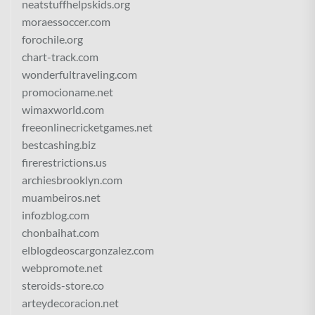
neatstuffhelpskids.org
moraessoccer.com
forochile.org
chart-track.com
wonderfultraveling.com
promocioname.net
wimaxworld.com
freeonlinecricketgames.net
bestcashing.biz
firerestrictions.us
archiesbrooklyn.com
muambeiros.net
infozblog.com
chonbaihat.com
elblogdeoscargonzalez.com
webpromote.net
steroids-store.co
arteydecoracion.net