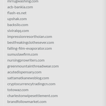
mrrugwashing.com
acb-bankia.com
flash-es.net
upshak.com
backsilo.com
siviralqq.com
impressionresorthoian.com
bestfreakingclothesever.com
falling-film-evaporator.com
sumuslawfirm.com
nursingprowriters.com
greenmountainthreadwear.com
acutedispensary.com
sattamatkanewsblog.com
cryptocurrencytradingcn.com
totowaz.com
charlestonwipesettlement.com
brandfollowmarket.com