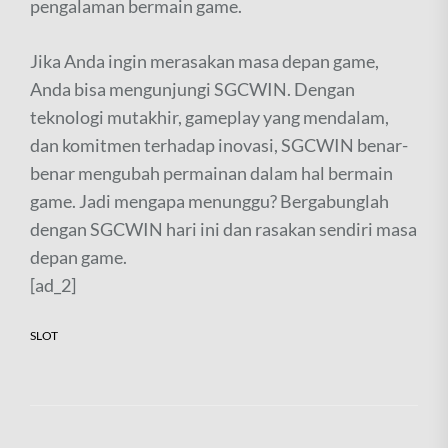
pengalaman bermain game.
Jika Anda ingin merasakan masa depan game,
Anda bisa mengunjungi SGCWIN. Dengan
teknologi mutakhir, gameplay yang mendalam,
dan komitmen terhadap inovasi, SGCWIN benar-
benar mengubah permainan dalam hal bermain
game. Jadi mengapa menunggu? Bergabunglah
dengan SGCWIN hari ini dan rasakan sendiri masa
depan game.
[ad_2]
SLOT