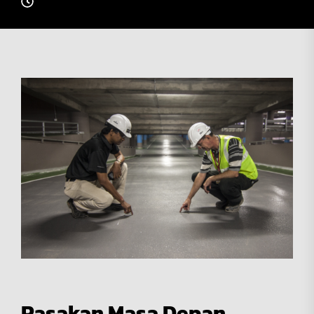
Rasakan Masa Depan