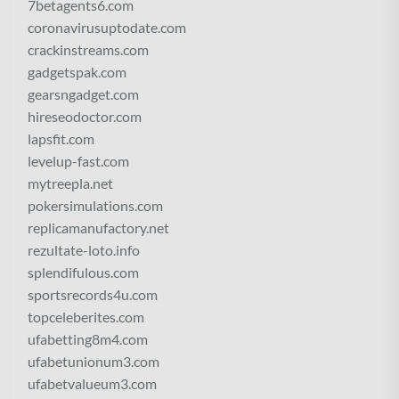
7betagents6.com
coronavirusuptodate.com
crackinstreams.com
gadgetspak.com
gearsngadget.com
hireseodoctor.com
lapsfit.com
levelup-fast.com
mytreepla.net
pokersimulations.com
replicamanufactory.net
rezultate-loto.info
splendifulous.com
sportsrecords4u.com
topceleberites.com
ufabetting8m4.com
ufabetunionum3.com
ufabetvalueum3.com