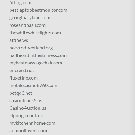
fithog.com
bestlaptopbestmonitor.com
georginaryland.com
roseandbasil.com
thewhitewhitelights.com
atdhe.ws
heckrodtwetland.org
halfheardinthestillness.com
mybestmassagechair.com
ericreed.net
fluxetine.com
mobilecasino8760.com
betqq3.net
casinoloans5.us
CasinoAuction.us
kipooglecouk.us
mykitchennhome.com
aumoulinvert.com