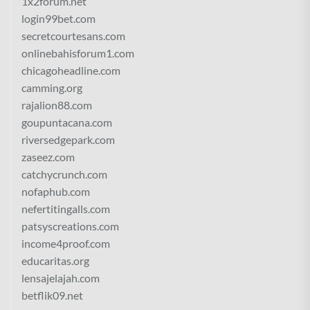
1x2forum.net
login99bet.com
secretcourtesans.com
onlinebahisforum1.com
chicagoheadline.com
camming.org
rajalion88.com
goupuntacana.com
riversedgepark.com
zaseez.com
catchycrunch.com
nofaphub.com
nefertitingalls.com
patsyscreations.com
income4proof.com
educaritas.org
lensajelajah.com
betflik09.net