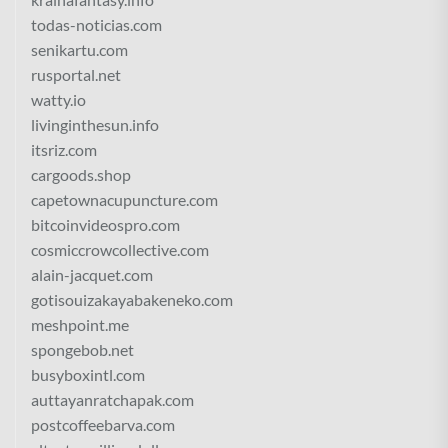
todas-noticias.com
senikartu.com
rusportal.net
watty.io
livinginthesun.info
itsriz.com
cargoods.shop
capetownacupuncture.com
bitcoinvideospro.com
cosmiccrowcollective.com
alain-jacquet.com
gotisouizakayabakeneko.com
meshpoint.me
spongebob.net
busyboxintl.com
auttayanratchapak.com
postcoffeebarva.com