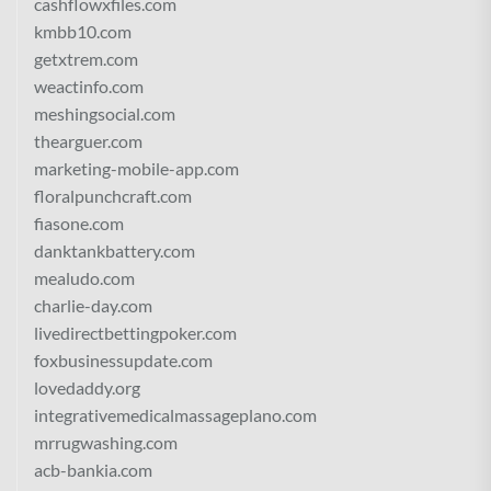
cashflowxfiles.com
kmbb10.com
getxtrem.com
weactinfo.com
meshingsocial.com
thearguer.com
marketing-mobile-app.com
floralpunchcraft.com
fiasone.com
danktankbattery.com
mealudo.com
charlie-day.com
livedirectbettingpoker.com
foxbusinessupdate.com
lovedaddy.org
integrativemedicalmassageplano.com
mrrugwashing.com
acb-bankia.com