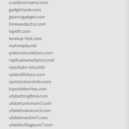
crackinstreams.com
gadgetspak.com
gearsngadget.com
hireseodoctor.com
lapsfit.com
levelup-fast.com
mytreepla.net
pokersimulations.com
replicamanufactory.net
rezultate-loto.info
splendifulous.com
sportsrecords4u.com
topceleberites.com
ufabetting8m4.com
ufabetunionum3.com
ufabetvalueum3.com
ufabetvaultm7.com
ufabetvillageum7.com