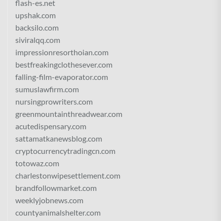
flash-es.net
upshak.com
backsilo.com
siviralqq.com
impressionresorthoian.com
bestfreakingclothesever.com
falling-film-evaporator.com
sumuslawfirm.com
nursingprowriters.com
greenmountainthreadwear.com
acutedispensary.com
sattamatkanewsblog.com
cryptocurrencytradingcn.com
totowaz.com
charlestonwipesettlement.com
brandfollowmarket.com
weeklyjobnews.com
countyanimalshelter.com