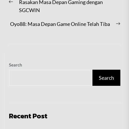
Previous
Rasakan Masa Depan Gaming dengan
navigation
post:
SGCWIN
Nex
Oyo88: Masa Depan Game Online Telah Tiba
post
Search
Search
Recent Post