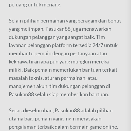
peluang untuk menang.
Selain pilihan permainan yang beragam dan bonus
yang melimpah, Pasukan88 juga menawarkan
dukungan pelanggan yang sangat baik. Tim
layanan pelanggan platform tersedia 24/7 untuk
membantu pemain dengan pertanyaan atau
kekhawatiran apa pun yang mungkin mereka
miliki. Baik pemain memerlukan bantuan terkait
masalah teknis, aturan permainan, atau
manajemen akun, tim dukungan pelanggan di
Pasukan88 selalu siap memberikan bantuan.
Secara keseluruhan, Pasukan88 adalah pilihan
utama bagi pemain yang ingin merasakan
pengalaman terbaik dalam bermain game online.