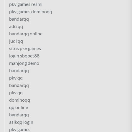
pkv games resmi
pkv games dominoqq
bandarqq
adu qq
bandarqq online
judi qq
situs pkv games
login sbobet88
mahjong demo
bandarqq
pkv qq
bandarqq
pkv qq
dominoqq
qq online
bandarqq
asikqq login
pkv games