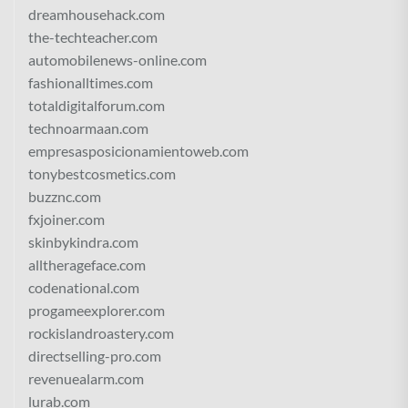
dreamhousehack.com
the-techteacher.com
automobilenews-online.com
fashionalltimes.com
totaldigitalforum.com
technoarmaan.com
empresasposicionamientoweb.com
tonybestcosmetics.com
buzznc.com
fxjoiner.com
skinbykindra.com
alltherageface.com
codenational.com
progameexplorer.com
rockislandroastery.com
directselling-pro.com
revenuealarm.com
lurab.com