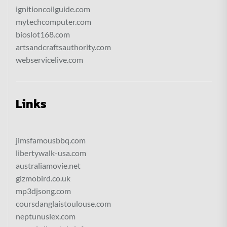
ignitioncoilguide.com
mytechcomputer.com
bioslot168.com
artsandcraftsauthority.com
webservicelive.com
Links
jimsfamousbbq.com
libertywalk-usa.com
australiamovie.net
gizmobird.co.uk
mp3djsong.com
coursdanglaistoulouse.com
neptunuslex.com