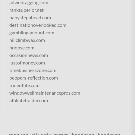
adwebtagging.com
ranksuperior.net
babystepahead.com
destinationoverlooked.com
gamblingamount.com
hillclimbwax.com
hnopse.com
occasionnews.com
lustofmoney.com
timebusinesszone.com
peppers-reflection.com
tuneoflife.com
windowwellmaintenancepros.com
affiliateholder.com
menuqq
|
situs pkv games
|
bandarqq
|
bandarqq
|