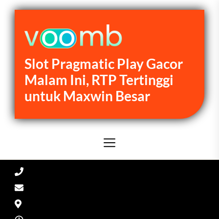
Skip
to
the
content
Slot Pragmatic Play Gacor
Slot
Pragmatic
Malam Ini, RTP Tertinggi
Play
untuk Maxwin Besar
Gacor
Malam
Ini,
RTP
Tertinggi
untuk
Maxwin
Besar