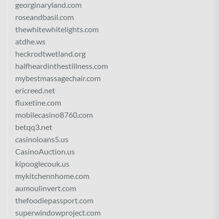
georginaryland.com
roseandbasil.com
thewhitewhitelights.com
atdhe.ws
heckrodtwetland.org
halfheardinthestillness.com
mybestmassagechair.com
ericreed.net
fluxetine.com
mobilecasino8760.com
betqq3.net
casinoloans5.us
CasinoAuction.us
kipooglecouk.us
mykitchennhome.com
aumoulinvert.com
thefoodiepassport.com
superwindowproject.com