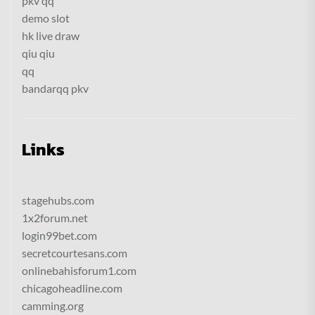
pkv qq
demo slot
hk live draw
qiu qiu
qq
bandarqq pkv
Links
stagehubs.com
1x2forum.net
login99bet.com
secretcourtesans.com
onlinebahisforum1.com
chicagoheadline.com
camming.org