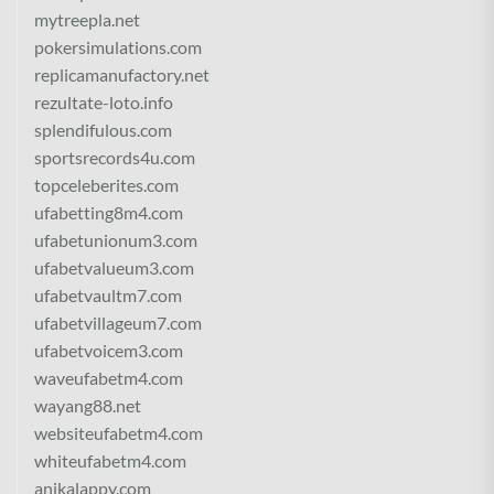
mytreepla.net
pokersimulations.com
replicamanufactory.net
rezultate-loto.info
splendifulous.com
sportsrecords4u.com
topceleberites.com
ufabetting8m4.com
ufabetunionum3.com
ufabetvalueum3.com
ufabetvaultm7.com
ufabetvillageum7.com
ufabetvoicem3.com
waveufabetm4.com
wayang88.net
websiteufabetm4.com
whiteufabetm4.com
anikalappy.com