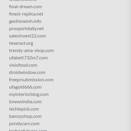
final-dream.com
finest-replica.net
gestioneinh.info
prosportdaily.net
salesinvest22.com
teseract.org
trendy-ama-shop.com
ufabett732m7.com
visiofood.com
droidwindow.com
freeprsubmission.com
ufagold666.com
myinteriorblog.com
bnewsindia.com
techiepick.com
bamzyshop.com
pondycars.com
techonfutures.com