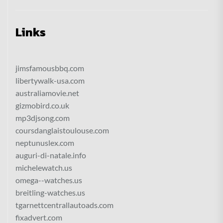
Links
jimsfamousbbq.com
libertywalk-usa.com
australiamovie.net
gizmobird.co.uk
mp3djsong.com
coursdanglaistoulouse.com
neptunuslex.com
auguri-di-natale.info
michelewatch.us
omega--watches.us
breitling-watches.us
tgarnettcentrallautoads.com
fixadvert.com