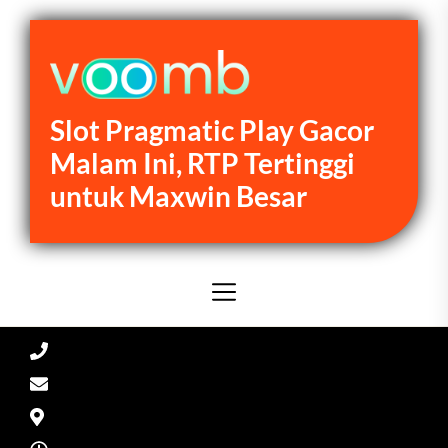
Skip
to
the
content
Slot Pragmatic Play Gacor
Slot
Pragmatic
Malam Ini, RTP Tertinggi
Play
untuk Maxwin Besar
Gacor
Malam
Ini,
RTP
Tertinggi
untuk
Maxwin
Besar