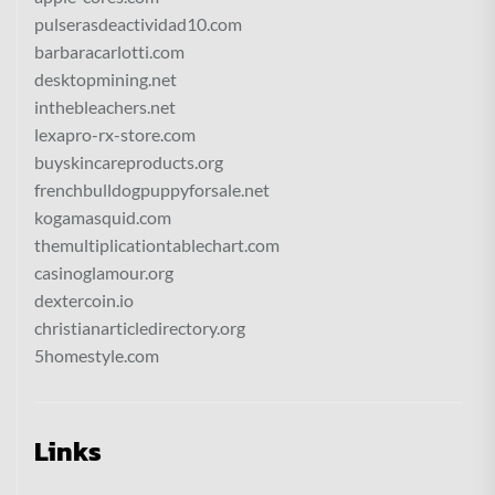
pulserasdeactividad10.com
barbaracarlotti.com
desktopmining.net
inthebleachers.net
lexapro-rx-store.com
buyskincareproducts.org
frenchbulldogpuppyforsale.net
kogamasquid.com
themultiplicationtablechart.com
casinoglamour.org
dextercoin.io
christianarticledirectory.org
5homestyle.com
Links