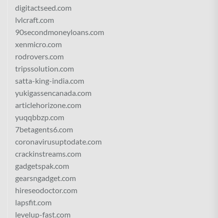
digitactseed.com
lvlcraft.com
90secondmoneyloans.com
xenmicro.com
rodrovers.com
tripssolution.com
satta-king-india.com
yukigassencanada.com
articlehorizone.com
yuqqbbzp.com
7betagents6.com
coronavirusuptodate.com
crackinstreams.com
gadgetspak.com
gearsngadget.com
hireseodoctor.com
lapsfit.com
levelup-fast.com