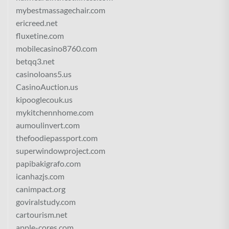
mybestmassagechair.com
ericreed.net
fluxetine.com
mobilecasino8760.com
betqq3.net
casinoloans5.us
CasinoAuction.us
kipooglecouk.us
mykitchennhome.com
aumoulinvert.com
thefoodiepassport.com
superwindowproject.com
papibakigrafo.com
icanhazjs.com
canimpact.org
goviralstudy.com
cartourism.net
apple-cores.com