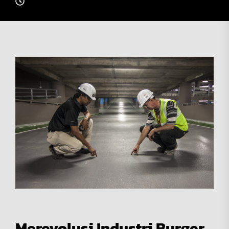
Merevolusi Industri Burger