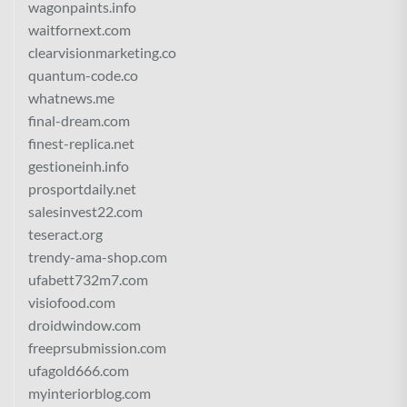
wagonpaints.info
waitfornext.com
clearvisionmarketing.co
quantum-code.co
whatnews.me
final-dream.com
finest-replica.net
gestioneinh.info
prosportdaily.net
salesinvest22.com
teseract.org
trendy-ama-shop.com
ufabett732m7.com
visiofood.com
droidwindow.com
freeprsubmission.com
ufagold666.com
myinteriorblog.com