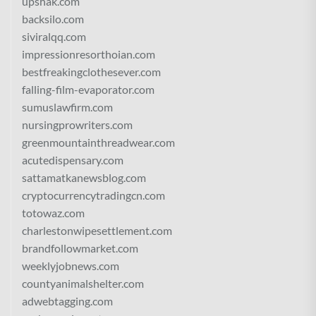
upshak.com
backsilo.com
siviralqq.com
impressionresorthoian.com
bestfreakingclothesever.com
falling-film-evaporator.com
sumuslawfirm.com
nursingprowriters.com
greenmountainthreadwear.com
acutedispensary.com
sattamatkanewsblog.com
cryptocurrencytradingcn.com
totowaz.com
charlestonwipesettlement.com
brandfollowmarket.com
weeklyjobnews.com
countyanimalshelter.com
adwebtagging.com