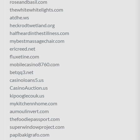
roseandbasil.com
thewhitewhitelights.com
atdhe.ws
heckrodtwetland.org
halfheardinthestillness.com
mybestmassagechair.com
ericreed.net
fluxetine.com
mobilecasino8760.com
betqq3.net
casinoloans5.us
CasinoAuction.us
kipooglecouk.us
mykitchennhome.com
aumoulinvert.com
thefoodiepassport.com
superwindowproject.com
papibakigrafo.com