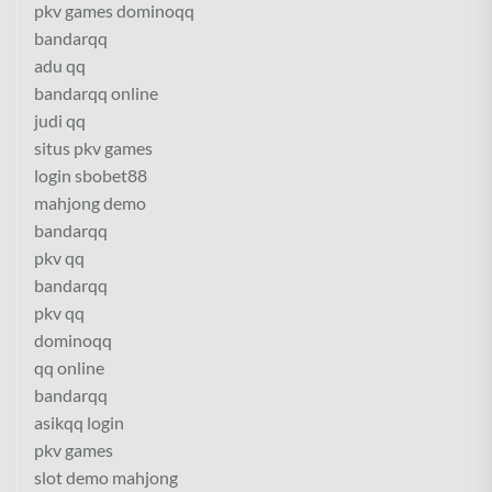
pkv games dominoqq
bandarqq
adu qq
bandarqq online
judi qq
situs pkv games
login sbobet88
mahjong demo
bandarqq
pkv qq
bandarqq
pkv qq
dominoqq
qq online
bandarqq
asikqq login
pkv games
slot demo mahjong