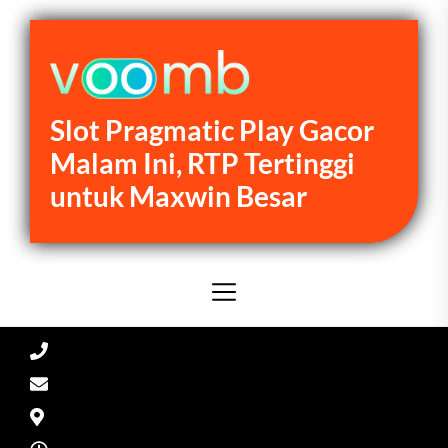
Skip
to
the
content
Slot Pragmatic Play Gacor
Slot
Pragmatic
Malam Ini, RTP Tertinggi
Play
untuk Maxwin Besar
Gacor
Malam
Ini,
RTP
Tertinggi
untuk
Maxwin
Besar