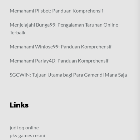
Memahami Plisbet: Panduan Komprehensif
Menjelajahi Bunga99: Pengalaman Taruhan Online
Terbaik
Memahami Winlose99: Panduan Komprehensif
Memahami Parlay4D: Panduan Komprehensif
SGCWIN: Tujuan Utama bagi Para Gamer di Mana Saja
Links
judi qq online
pkv games resmi