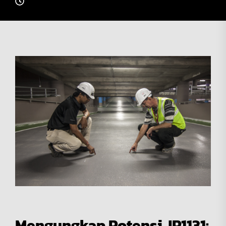
Mengungkap Potensi JP1131: