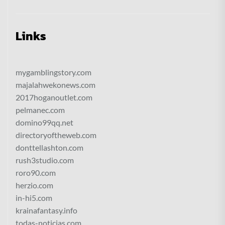
Links
mygamblingstory.com
majalahwekonews.com
2017hoganoutlet.com
pelmanec.com
domino99qq.net
directoryoftheweb.com
donttellashton.com
rush3studio.com
roro90.com
herzio.com
in-hi5.com
krainafantasy.info
todas-noticias.com