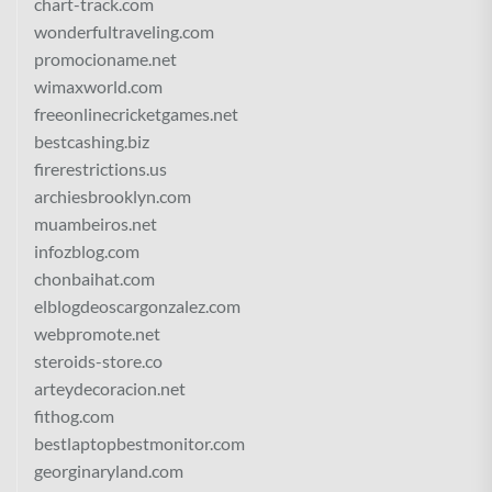
chart-track.com
wonderfultraveling.com
promocioname.net
wimaxworld.com
freeonlinecricketgames.net
bestcashing.biz
firerestrictions.us
archiesbrooklyn.com
muambeiros.net
infozblog.com
chonbaihat.com
elblogdeoscargonzalez.com
webpromote.net
steroids-store.co
arteydecoracion.net
fithog.com
bestlaptopbestmonitor.com
georginaryland.com