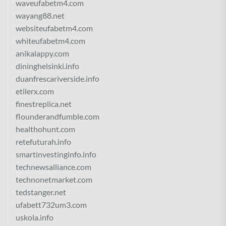
waveufabetm4.com
wayang88.net
websiteufabetm4.com
whiteufabetm4.com
anikalappy.com
dininghelsinki.info
duanfrescariverside.info
etilerx.com
finestreplica.net
flounderandfumble.com
healthohunt.com
retefuturah.info
smartinvestinginfo.info
technewsalliance.com
technonetmarket.com
tedstanger.net
ufabett732um3.com
uskola.info