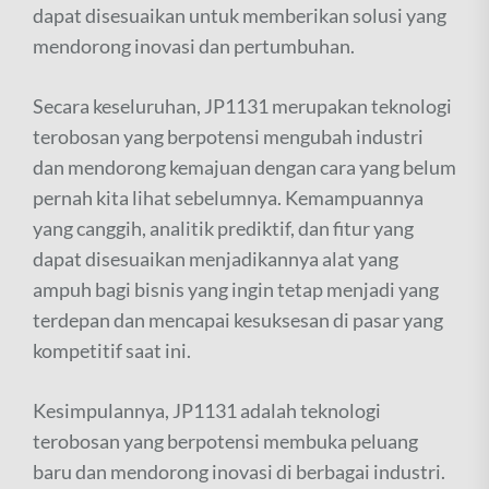
dapat disesuaikan untuk memberikan solusi yang
mendorong inovasi dan pertumbuhan.
Secara keseluruhan, JP1131 merupakan teknologi
terobosan yang berpotensi mengubah industri
dan mendorong kemajuan dengan cara yang belum
pernah kita lihat sebelumnya. Kemampuannya
yang canggih, analitik prediktif, dan fitur yang
dapat disesuaikan menjadikannya alat yang
ampuh bagi bisnis yang ingin tetap menjadi yang
terdepan dan mencapai kesuksesan di pasar yang
kompetitif saat ini.
Kesimpulannya, JP1131 adalah teknologi
terobosan yang berpotensi membuka peluang
baru dan mendorong inovasi di berbagai industri.