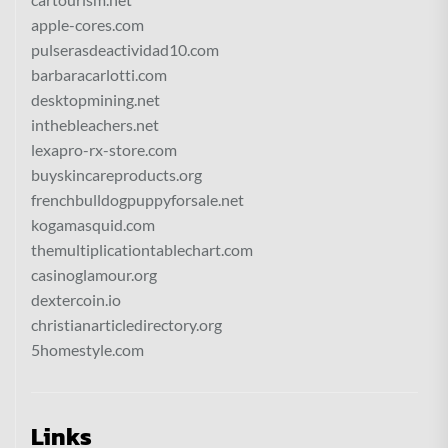
apple-cores.com
pulserasdeactividad10.com
barbaracarlotti.com
desktopmining.net
inthebleachers.net
lexapro-rx-store.com
buyskincareproducts.org
frenchbulldogpuppyforsale.net
kogamasquid.com
themultiplicationtablechart.com
casinoglamour.org
dextercoin.io
christianarticledirectory.org
5homestyle.com
Links