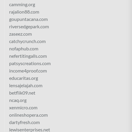
camming.org
rajalion88.com
goupuntacana.com
riversedgepark.com
zaseez.com
catchycrunch.com
nofaphub.com
nefertitingalls.com
patsyscreations.com
income4proof.com
educaritas.org
lensajelajah.com
betflik09.net
ncaq.org
xenmicro.com
onlineshopera.com
dartyfresh.com
lewisenterprises.net