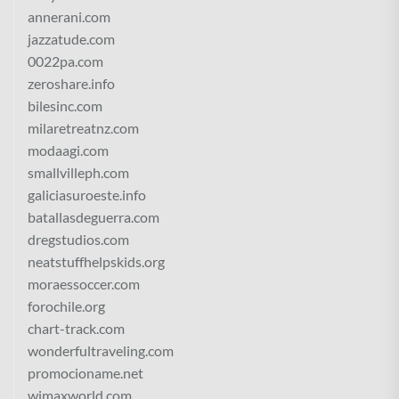
annerani.com
jazzatude.com
0022pa.com
zeroshare.info
bilesinc.com
milaretreatnz.com
modaagi.com
smallvilleph.com
galiciasuroeste.info
batallasdeguerra.com
dregstudios.com
neatstuffhelpskids.org
moraessoccer.com
forochile.org
chart-track.com
wonderfultraveling.com
promocioname.net
wimaxworld.com