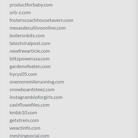
productforbaby.com
orb-z.com
fosterscoachhousetavern.com
mesasdecultivoonline.com
boilersnbits.com
latestviralpost.com
newfreearticle.com
blitzpowerusa.com
gardenofeaten.com
hycys05.com
onemoremilerunning.com
snowboardsteez.com
instagrambioforgirls.com
cashflowxfiles.com
kmbb10.com
getxtrem.com
weactinfo.com
meshingsocial.com