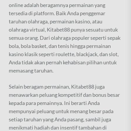
online adalah beragamnya permainan yang
tersedia di platform. Baik Anda penggemar
taruhan olahraga, permainan kasino, atau
olahraga virtual, Kitabet88 punya sesuatu untuk
semua orang. Dari olahraga populer seperti sepak
bola, bola basket, dan tenis hingga permainan
kasino klasik seperti roulette, blackjack, dan slot,
Anda tidak akan pernah kehabisan pilihan untuk
memasang taruhan.
Selain beragam permainan, Kitabet88 juga
menawarkan peluang kompetitif dan bonus besar
kepada para pemainnya. Ini berarti Anda
mempunyai peluang untuk menang besar pada
setiap taruhan yang Anda pasang, sambil juga
menikmati hadiah dan insentif tambahan di