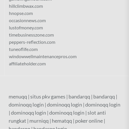
hillclimbwax.com
hnopse.com
occasionnews.com
lustofmoney.com
timebusinesszone.com
peppers-reflection.com
tuneoflife.com
windowwellmaintenancepros.com
affiliateholder.com
menuqq
|
situs pkv games
|
bandarqq
|
bandarqq
|
dominoqq login
|
dominoqq login
|
dominoqq login
|
dominoqq login
|
dominoqq login
|
slot anti
rungkat
|
murniqq
|
hematqq
|
poker online
|
bandarqq
|
bandarqq login