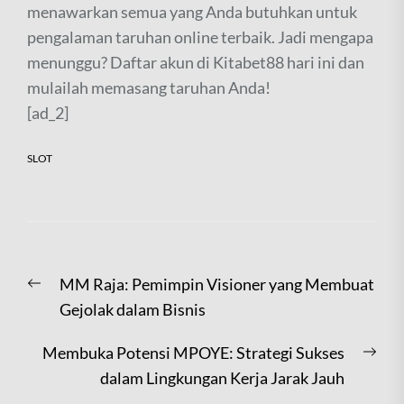
menawarkan semua yang Anda butuhkan untuk
pengalaman taruhan online terbaik. Jadi mengapa
menunggu? Daftar akun di Kitabet88 hari ini dan
mulailah memasang taruhan Anda!
[ad_2]
SLOT
Post
Previous
MM Raja: Pemimpin Visioner yang Membuat
navigation
post:
Gejolak dalam Bisnis
Nex
Membuka Potensi MPOYE: Strategi Sukses
post
dalam Lingkungan Kerja Jarak Jauh