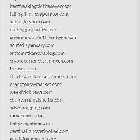
bestfreakingclothesever.com
falling-film-evaporator.com
sumuslawfirm.com
nursingprowriters.com
greenmountainthreadwear.com
acutedispensary.com
sattamatkanewsblog.com
cryptocurrencytradingcn.com
totowaz.com
charlestonwipesettlement.com
brandfollowmarket.com
weeklyjobnews.com
countyanimalshelter.com
adwebtagging.com
ranksuperior.net
babystepahead.com
destinationoverlooked.com
gamblingamount.com