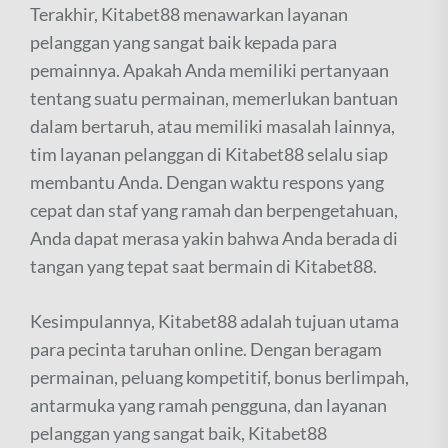
Terakhir, Kitabet88 menawarkan layanan
pelanggan yang sangat baik kepada para
pemainnya. Apakah Anda memiliki pertanyaan
tentang suatu permainan, memerlukan bantuan
dalam bertaruh, atau memiliki masalah lainnya,
tim layanan pelanggan di Kitabet88 selalu siap
membantu Anda. Dengan waktu respons yang
cepat dan staf yang ramah dan berpengetahuan,
Anda dapat merasa yakin bahwa Anda berada di
tangan yang tepat saat bermain di Kitabet88.
Kesimpulannya, Kitabet88 adalah tujuan utama
para pecinta taruhan online. Dengan beragam
permainan, peluang kompetitif, bonus berlimpah,
antarmuka yang ramah pengguna, dan layanan
pelanggan yang sangat baik, Kitabet88