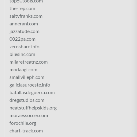
top50tools.com
the-rep.com
saltyfranks.com
annerani.com
jazzatude.com
0022pa.com
zeroshare.info
bilesinc.com
milaretreatnz.com
modaagi.com
smallvilleph.com
galiciasuroeste.info
batallasdeguerra.com
dregstudios.com
neatstuffhelpskids.org
moraessoccer.com
forochile.org
chart-track.com