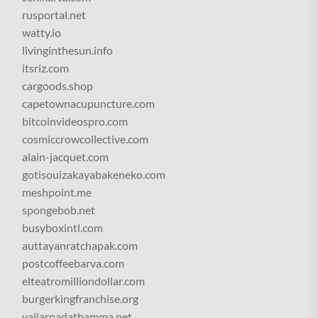
rusportal.net
watty.io
livinginthesun.info
itsriz.com
cargoods.shop
capetownacupuncture.com
bitcoinvideospro.com
cosmiccrowcollective.com
alain-jacquet.com
gotisouizakayabakeneko.com
meshpoint.me
spongebob.net
busyboxintl.com
auttayanratchapak.com
postcoffeebarva.com
elteatromilliondollar.com
burgerkingfranchise.org
vallarpadathamma.net