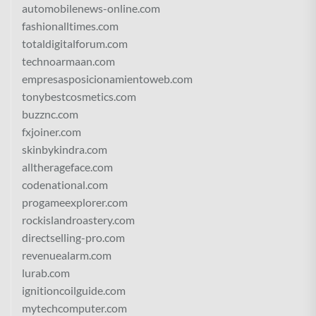
automobilenews-online.com
fashionalltimes.com
totaldigitalforum.com
technoarmaan.com
empresasposicionamientoweb.com
tonybestcosmetics.com
buzznc.com
fxjoiner.com
skinbykindra.com
alltherageface.com
codenational.com
progameexplorer.com
rockislandroastery.com
directselling-pro.com
revenuealarm.com
lurab.com
ignitioncoilguide.com
mytechcomputer.com