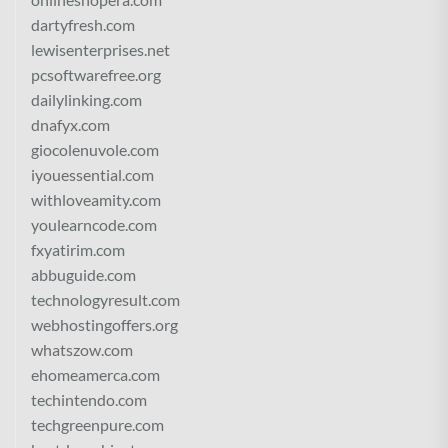
dartyfresh.com
lewisenterprises.net
pcsoftwarefree.org
dailylinking.com
dnafyx.com
giocolenuvole.com
iyouessential.com
withloveamity.com
youlearncode.com
fxyatirim.com
abbuguide.com
technologyresult.com
webhostingoffers.org
whatszow.com
ehomeamerca.com
techintendo.com
techgreenpure.com