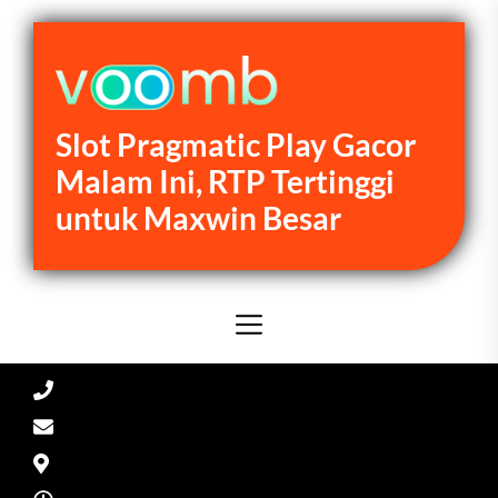
Skip
to
the
content
Slot Pragmatic Play Gacor
Slot
Pragmatic
Malam Ini, RTP Tertinggi
Play
untuk Maxwin Besar
Gacor
Malam
Ini,
RTP
Tertinggi
untuk
Maxwin
Besar