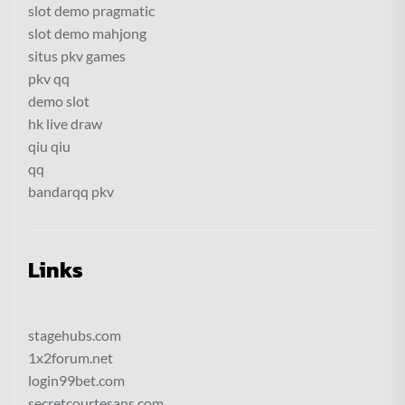
slot demo pragmatic
slot demo mahjong
situs pkv games
pkv qq
demo slot
hk live draw
qiu qiu
qq
bandarqq pkv
Links
stagehubs.com
1x2forum.net
login99bet.com
secretcourtesans.com