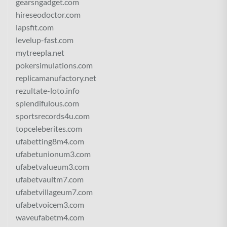
gearsngadget.com
hireseodoctor.com
lapsfit.com
levelup-fast.com
mytreepla.net
pokersimulations.com
replicamanufactory.net
rezultate-loto.info
splendifulous.com
sportsrecords4u.com
topceleberites.com
ufabetting8m4.com
ufabetunionum3.com
ufabetvalueum3.com
ufabetvaultm7.com
ufabetvillageum7.com
ufabetvoicem3.com
waveufabetm4.com