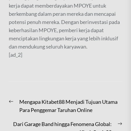
kerja dapat memberdayakan MPOYE untuk
berkembang dalam peran mereka dan mencapai
potensi penuh mereka. Dengan berinvestasi pada
keberhasilan MPOYE, pemberi kerja dapat
menciptakan lingkungan kerja yang lebih inklusif
dan mendukung seluruh karyawan.
[ad_2]
Post
Previous
Mengapa Kitabet88 Menjadi Tujuan Utama
navigation
post:
Para Penggemar Taruhan Online
Nex
Dari Garage Band hingga Fenomena Global: