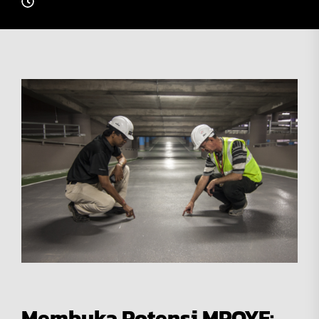
Membuka Potensi MPOYE: