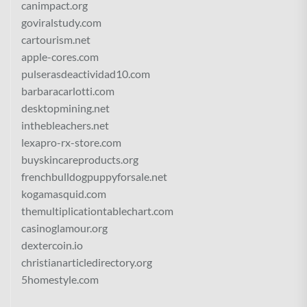
canimpact.org
goviralstudy.com
cartourism.net
apple-cores.com
pulserasdeactividad10.com
barbaracarlotti.com
desktopmining.net
inthebleachers.net
lexapro-rx-store.com
buyskincareproducts.org
frenchbulldogpuppyforsale.net
kogamasquid.com
themultiplicationtablechart.com
casinoglamour.org
dextercoin.io
christianarticledirectory.org
5homestyle.com