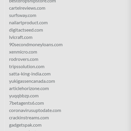
bestdropshipstore.com
cartelreviews.com
surfsway.com
nailartproduct.com
digitactseed.com
lvlcraft.com
90secondmoneyloans.com
xenmicro.com
rodrovers.com
tripssolution.com
satta-king-india.com
yukigassencanada.com
articlehorizone.com
yuqqbbzp.com
7betagents6.com
coronavirusuptodate.com
crackinstreams.com
gadgetspak.com