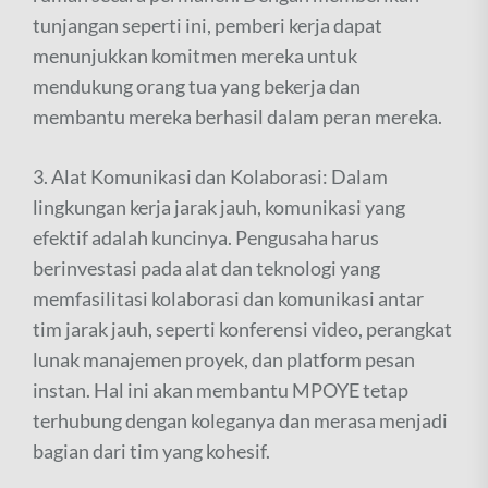
tunjangan seperti ini, pemberi kerja dapat
menunjukkan komitmen mereka untuk
mendukung orang tua yang bekerja dan
membantu mereka berhasil dalam peran mereka.
3. Alat Komunikasi dan Kolaborasi: Dalam
lingkungan kerja jarak jauh, komunikasi yang
efektif adalah kuncinya. Pengusaha harus
berinvestasi pada alat dan teknologi yang
memfasilitasi kolaborasi dan komunikasi antar
tim jarak jauh, seperti konferensi video, perangkat
lunak manajemen proyek, dan platform pesan
instan. Hal ini akan membantu MPOYE tetap
terhubung dengan koleganya dan merasa menjadi
bagian dari tim yang kohesif.