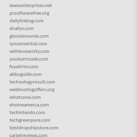
lewisenterprises.net
pcsoftwarefree.org
dailylinking.com
dnafyx.com
giocolenuvole.com
iyouessential.com
withloveamity.com
youlearncode.com
fxyatirim.com
abbuguide.com
technologyresult.com
webhostingoffers.org
whatszow.com
ehomeamerca.com
techintendo.com
techgreenpure.com
bestdropshipstore.com
cartelreviews.com