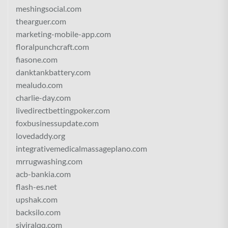
meshingsocial.com
thearguer.com
marketing-mobile-app.com
floralpunchcraft.com
fiasone.com
danktankbattery.com
mealudo.com
charlie-day.com
livedirectbettingpoker.com
foxbusinessupdate.com
lovedaddy.org
integrativemedicalmassageplano.com
mrrugwashing.com
acb-bankia.com
flash-es.net
upshak.com
backsilo.com
siviralqq.com