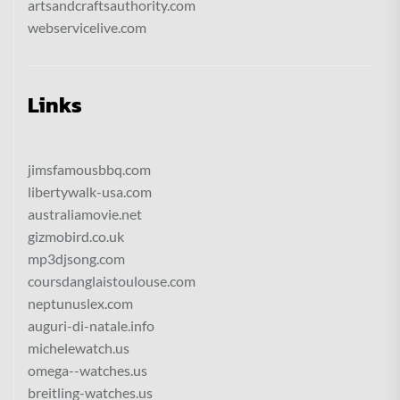
artsandcraftsauthority.com
webservicelive.com
Links
jimsfamousbbq.com
libertywalk-usa.com
australiamovie.net
gizmobird.co.uk
mp3djsong.com
coursdanglaistoulouse.com
neptunuslex.com
auguri-di-natale.info
michelewatch.us
omega--watches.us
breitling-watches.us