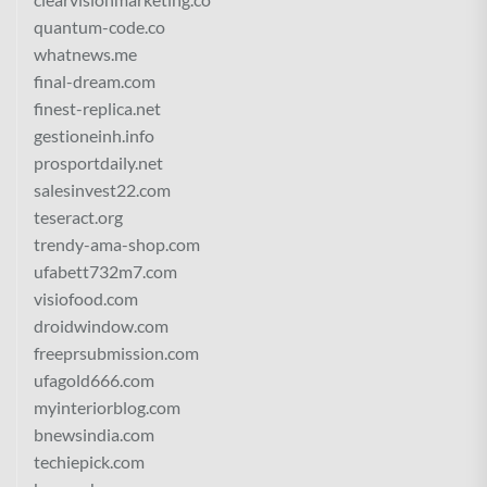
quantum-code.co
whatnews.me
final-dream.com
finest-replica.net
gestioneinh.info
prosportdaily.net
salesinvest22.com
teseract.org
trendy-ama-shop.com
ufabett732m7.com
visiofood.com
droidwindow.com
freeprsubmission.com
ufagold666.com
myinteriorblog.com
bnewsindia.com
techiepick.com