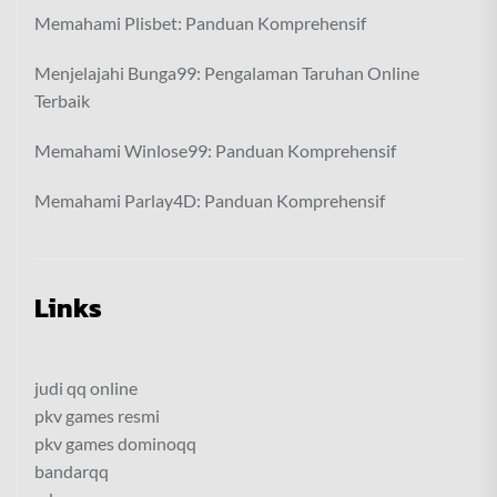
Memahami Plisbet: Panduan Komprehensif
Menjelajahi Bunga99: Pengalaman Taruhan Online
Terbaik
Memahami Winlose99: Panduan Komprehensif
Memahami Parlay4D: Panduan Komprehensif
Links
judi qq online
pkv games resmi
pkv games dominoqq
bandarqq