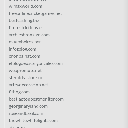
wimaxworld.com
freeonlinecricketgames.net
bestcashing.biz
firerestrictions.us
archiesbrooklyn.com
muambeiros.net
infozblog.com
chonbaihat.com
elblogdeoscargonzalez.com
webpromote.net
steroids-store.co
arteydecoracion.net
fithog.com
bestlaptopbestmonitor.com
georginaryland.com
roseandbasil.com
thewhitewhitelights.com
atdhe.ws