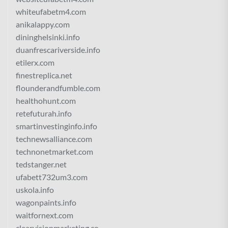
whiteufabetm4.com
anikalappy.com
dininghelsinki.info
duanfrescariverside.info
etilerx.com
finestreplica.net
flounderandfumble.com
healthohunt.com
retefuturah.info
smartinvestinginfo.info
technewsalliance.com
technonetmarket.com
tedstanger.net
ufabett732um3.com
uskola.info
wagonpaints.info
waitfornext.com
clearvisionmarketing.co