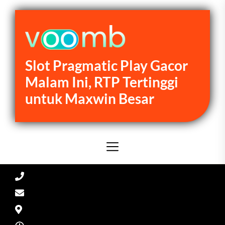
Skip
to
the
content
Slot Pragmatic Play Gacor
Slot
Pragmatic
Malam Ini, RTP Tertinggi
Play
untuk Maxwin Besar
Gacor
Malam
Ini,
RTP
Tertinggi
untuk
Maxwin
Besar