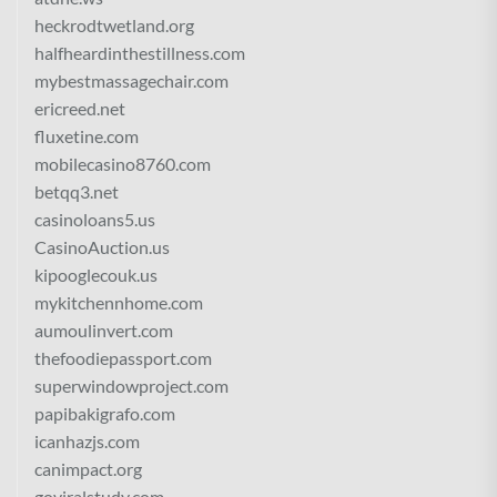
heckrodtwetland.org
halfheardinthestillness.com
mybestmassagechair.com
ericreed.net
fluxetine.com
mobilecasino8760.com
betqq3.net
casinoloans5.us
CasinoAuction.us
kipooglecouk.us
mykitchennhome.com
aumoulinvert.com
thefoodiepassport.com
superwindowproject.com
papibakigrafo.com
icanhazjs.com
canimpact.org
goviralstudy.com