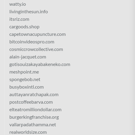
watty.io
livinginthesun.info
itsriz.com
cargoods.shop
capetownacupuncture.com
bitcoinvideospro.com
cosmiccrowcollective.com
alain-jacquet.com
gotisouizakayabakeneko.com
meshpoint.me
spongebob.net
busyboxintl.com
auttayanratchapak.com
postcoffeebarva.com
elteatromilliondollar.com
burgerkingfranchise.org
vallarpadathamma.net
realworldsize.com