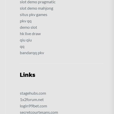
slot demo pragmatic
slot demo mahjong
situs pkv games
pkv qq
demo slot
hk live draw
qiu qiu
qq
bandarqq pkv
Links
stagehubs.com
1x2forum.net
login99bet.com
secretcourtesans.com