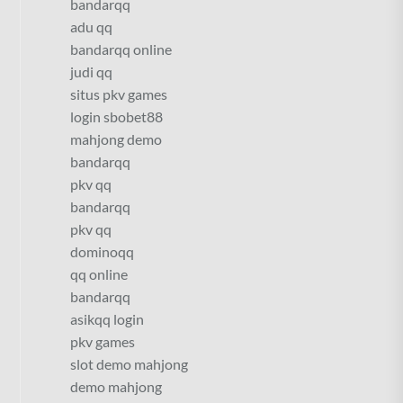
bandarqq
adu qq
bandarqq online
judi qq
situs pkv games
login sbobet88
mahjong demo
bandarqq
pkv qq
bandarqq
pkv qq
dominoqq
qq online
bandarqq
asikqq login
pkv games
slot demo mahjong
demo mahjong