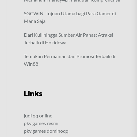
SGCWIN: Tujuan Utama bagi Para Gamer di
Mana Saja
Dari Kuil hingga Sumber Air Panas: Atraksi
Terbaik di Hokidewa
Temukan Permainan dan Promosi Terbaik di
Win88
Links
judi qq online
pkv games resmi
pkv games dominoqq