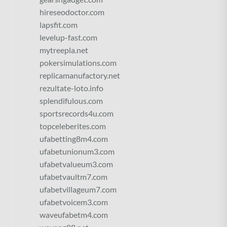
hireseodoctor.com
lapsfit.com
levelup-fast.com
mytreepla.net
pokersimulations.com
replicamanufactory.net
rezultate-loto.info
splendifulous.com
sportsrecords4u.com
topceleberites.com
ufabetting8m4.com
ufabetunionum3.com
ufabetvalueum3.com
ufabetvaultm7.com
ufabetvillageum7.com
ufabetvoicem3.com
waveufabetm4.com