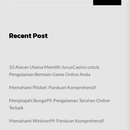
Recent Post
10 Alasan Utama Memilih JurusCasino untuk
Pengalaman Bermain Game Online Anda
Memahami Plisbet: Panduan Komprehensif
Menjelajahi Bunga99: Pengalaman Taruhan Online
Terbaik
Memahami Winlose99: Panduan Komprehensif