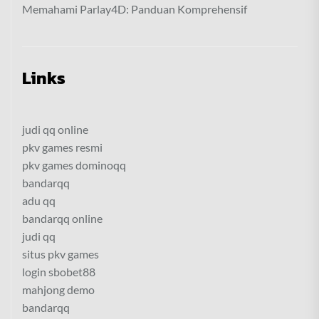
Memahami Parlay4D: Panduan Komprehensif
Links
judi qq online
pkv games resmi
pkv games dominoqq
bandarqq
adu qq
bandarqq online
judi qq
situs pkv games
login sbobet88
mahjong demo
bandarqq