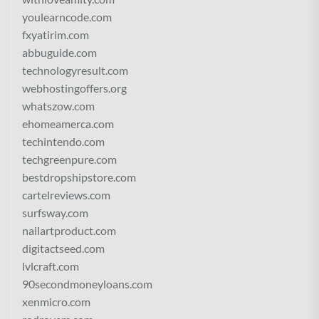
youlearncode.com
fxyatirim.com
abbuguide.com
technologyresult.com
webhostingoffers.org
whatszow.com
ehomeamerca.com
techintendo.com
techgreenpure.com
bestdropshipstore.com
cartelreviews.com
surfsway.com
nailartproduct.com
digitactseed.com
lvlcraft.com
90secondmoneyloans.com
xenmicro.com