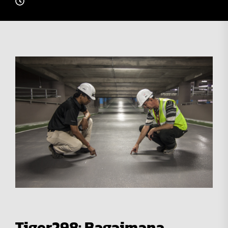
Tiger298: Bagaimana