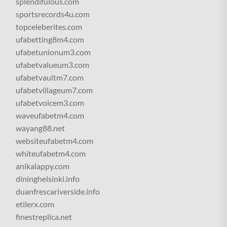
splendifulous.com
sportsrecords4u.com
topceleberites.com
ufabetting8m4.com
ufabetunionum3.com
ufabetvalueum3.com
ufabetvaultm7.com
ufabetvillageum7.com
ufabetvoicem3.com
waveufabetm4.com
wayang88.net
websiteufabetm4.com
whiteufabetm4.com
anikalappy.com
dininghelsinki.info
duanfrescariverside.info
etilerx.com
finestreplica.net