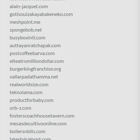
alain-jacquet.com
gotisouizakayabakeneko.com
meshpoint.me
spongebob.net
busyboxintl.com
auttayanratchapak.com
postcoffeebarva.com
elteatromilliondollar.com
burgerkingfranchise.org
vallarpadathamma.net
realworldsize.com
teknolama.com
productforbaby.com
orb-z.com
fosterscoachhousetavern.com
mesasdecultivoonline.com
boilersnbits.com
latestviralpost.com