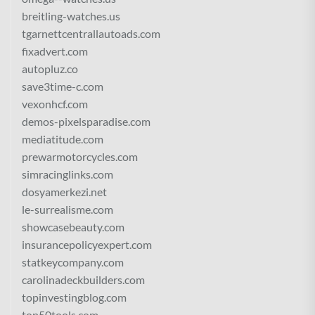
breitling-watches.us
tgarnettcentrallautoads.com
fixadvert.com
autopluz.co
save3time-c.com
vexonhcf.com
demos-pixelsparadise.com
mediatitude.com
prewarmotorcycles.com
simracinglinks.com
dosyamerkezi.net
le-surrealisme.com
showcasebeauty.com
insurancepolicyexpert.com
statkeycompany.com
carolinadeckbuilders.com
topinvestingblog.com
top50tools.com