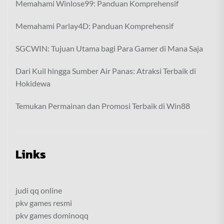
Memahami Winlose99: Panduan Komprehensif
Memahami Parlay4D: Panduan Komprehensif
SGCWIN: Tujuan Utama bagi Para Gamer di Mana Saja
Dari Kuil hingga Sumber Air Panas: Atraksi Terbaik di
Hokidewa
Temukan Permainan dan Promosi Terbaik di Win88
Links
judi qq online
pkv games resmi
pkv games dominoqq