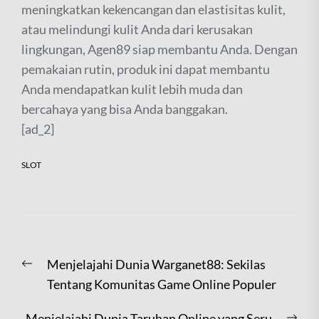
meningkatkan kekencangan dan elastisitas kulit,
atau melindungi kulit Anda dari kerusakan
lingkungan, Agen89 siap membantu Anda. Dengan
pemakaian rutin, produk ini dapat membantu
Anda mendapatkan kulit lebih muda dan
bercahaya yang bisa Anda banggakan.
[ad_2]
SLOT
Post
Previous
Menjelajahi Dunia Warganet88: Sekilas
navigation
post:
Tentang Komunitas Game Online Populer
Nex
Menjelajahi Dunia Taruhan Online yang Seru