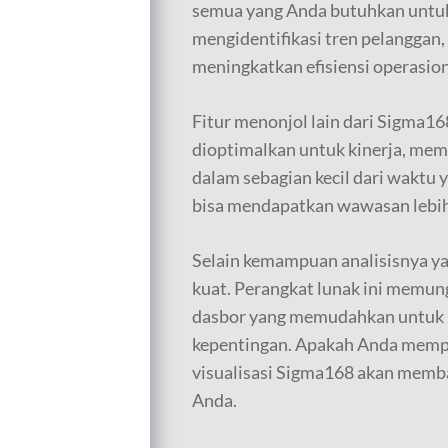
semua yang Anda butuhkan untu
mengidentifikasi tren pelangga
meningkatkan efisiensi operasi
Fitur menonjol lain dari Sigma16
dioptimalkan untuk kinerja, me
dalam sebagian kecil dari waktu y
bisa mendapatkan wawasan lebih
Selain kemampuan analisisnya ya
kuat. Perangkat lunak ini memung
dasbor yang memudahkan untuk
kepentingan. Apakah Anda mempre
visualisasi Sigma168 akan memb
Anda.