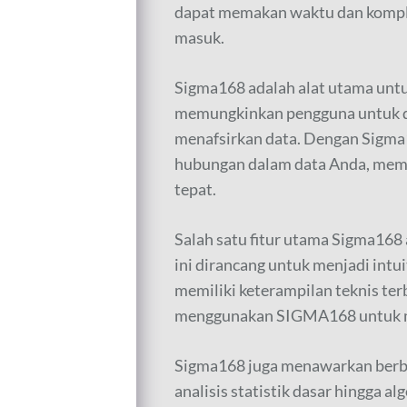
dapat memakan waktu dan komplek
masuk.
Sigma168 adalah alat utama untuk
memungkinkan pengguna untuk d
menafsirkan data. Dengan Sigma
hubungan dalam data Anda, mem
tepat.
Salah satu fitur utama Sigma168
ini dirancang untuk menjadi intu
memiliki keterampilan teknis terb
menggunakan SIGMA168 untuk men
Sigma168 juga menawarkan berbaga
analisis statistik dasar hingga 