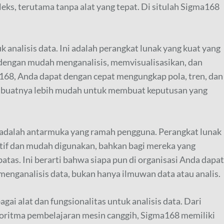
s, terutama tanpa alat yang tepat. Di situlah Sigma168
 analisis data. Ini adalah perangkat lunak yang kuat yang
engan mudah menganalisis, memvisualisasikan, dan
168, Anda dapat dengan cepat mengungkap pola, tren, dan
buatnya lebih mudah untuk membuat keputusan yang
 adalah antarmuka yang ramah pengguna. Perangkat lunak
itif dan mudah digunakan, bahkan bagi mereka yang
atas. Ini berarti bahwa siapa pun di organisasi Anda dapat
ganalisis data, bukan hanya ilmuwan data atau analis.
i alat dan fungsionalitas untuk analisis data. Dari
algoritma pembelajaran mesin canggih, Sigma168 memiliki