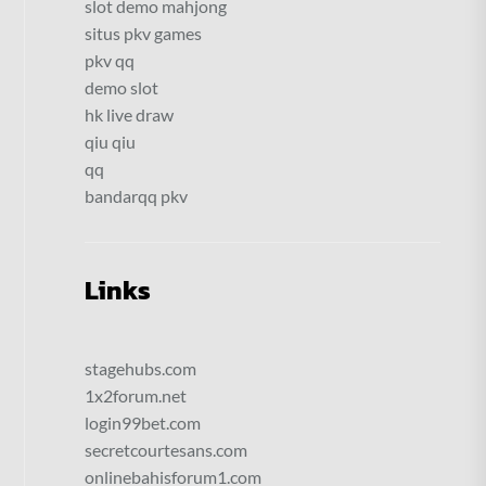
slot demo mahjong
situs pkv games
pkv qq
demo slot
hk live draw
qiu qiu
qq
bandarqq pkv
Links
stagehubs.com
1x2forum.net
login99bet.com
secretcourtesans.com
onlinebahisforum1.com