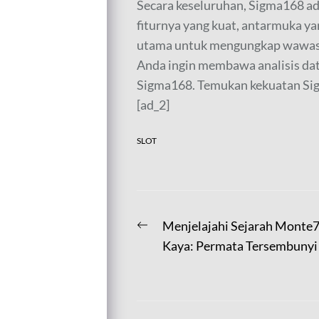
Secara keseluruhan, Sigma168 ad
fiturnya yang kuat, antarmuka y
utama untuk mengungkap wawasa
Anda ingin membawa analisis data 
Sigma168. Temukan kekuatan Sig
[ad_2]
SLOT
Post
Previous
Menjelajahi Sejarah Monte
navigation
post:
Kaya: Permata Tersembunyi d