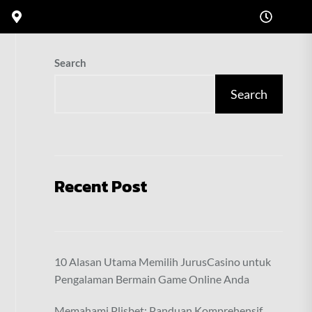
Search
Search
Recent Post
10 Alasan Utama Memilih JurusCasino untuk
Pengalaman Bermain Game Online Anda
Memahami Plisbet: Panduan Komprehensif