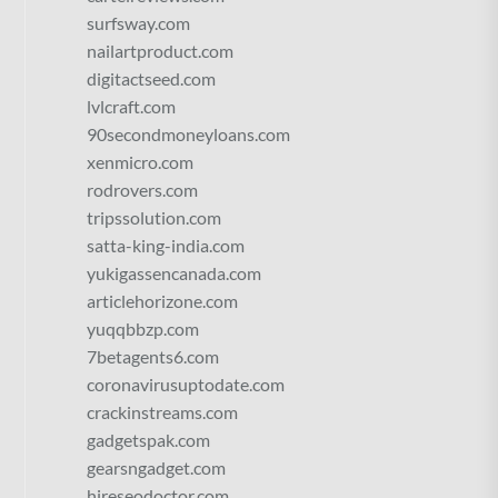
surfsway.com
nailartproduct.com
digitactseed.com
lvlcraft.com
90secondmoneyloans.com
xenmicro.com
rodrovers.com
tripssolution.com
satta-king-india.com
yukigassencanada.com
articlehorizone.com
yuqqbbzp.com
7betagents6.com
coronavirusuptodate.com
crackinstreams.com
gadgetspak.com
gearsngadget.com
hireseodoctor.com