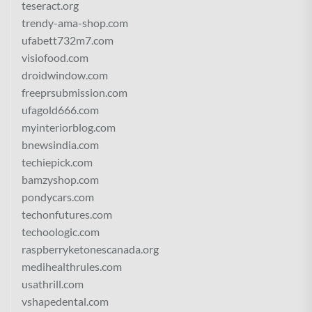
teseract.org
trendy-ama-shop.com
ufabett732m7.com
visiofood.com
droidwindow.com
freeprsubmission.com
ufagold666.com
myinteriorblog.com
bnewsindia.com
techiepick.com
bamzyshop.com
pondycars.com
techonfutures.com
techoologic.com
raspberryketonescanada.org
medihealthrules.com
usathrill.com
vshapedental.com