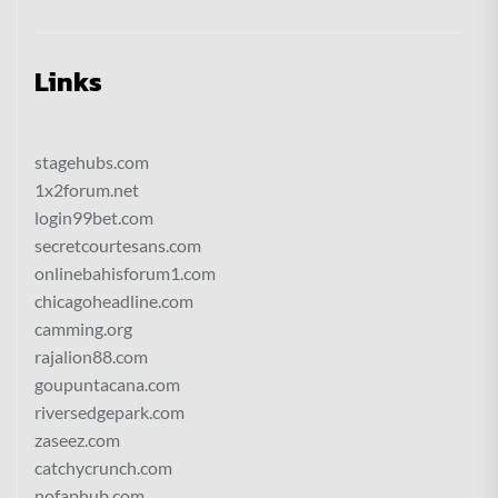
Links
stagehubs.com
1x2forum.net
login99bet.com
secretcourtesans.com
onlinebahisforum1.com
chicagoheadline.com
camming.org
rajalion88.com
goupuntacana.com
riversedgepark.com
zaseez.com
catchycrunch.com
nofaphub.com