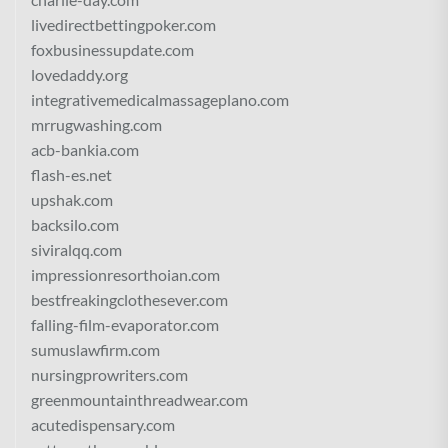
livedirectbettingpoker.com
foxbusinessupdate.com
lovedaddy.org
integrativemedicalmassageplano.com
mrrugwashing.com
acb-bankia.com
flash-es.net
upshak.com
backsilo.com
siviralqq.com
impressionresorthoian.com
bestfreakingclothesever.com
falling-film-evaporator.com
sumuslawfirm.com
nursingprowriters.com
greenmountainthreadwear.com
acutedispensary.com