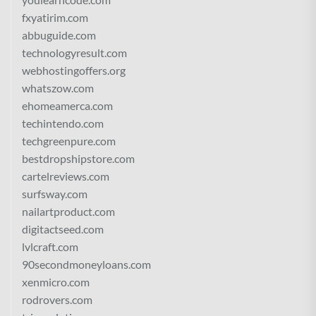
fxyatirim.com
abbuguide.com
technologyresult.com
webhostingoffers.org
whatszow.com
ehomeamerca.com
techintendo.com
techgreenpure.com
bestdropshipstore.com
cartelreviews.com
surfsway.com
nailartproduct.com
digitactseed.com
lvlcraft.com
90secondmoneyloans.com
xenmicro.com
rodrovers.com