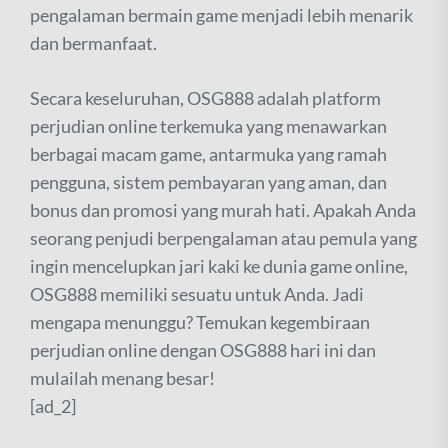
pengalaman bermain game menjadi lebih menarik
dan bermanfaat.
Secara keseluruhan, OSG888 adalah platform
perjudian online terkemuka yang menawarkan
berbagai macam game, antarmuka yang ramah
pengguna, sistem pembayaran yang aman, dan
bonus dan promosi yang murah hati. Apakah Anda
seorang penjudi berpengalaman atau pemula yang
ingin mencelupkan jari kaki ke dunia game online,
OSG888 memiliki sesuatu untuk Anda. Jadi
mengapa menunggu? Temukan kegembiraan
perjudian online dengan OSG888 hari ini dan
mulailah menang besar!
[ad_2]