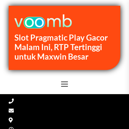
Skip
to
the
content
Slot Pragmatic Play Gacor
Slot
Pragmatic
Malam Ini, RTP Tertinggi
Play
untuk Maxwin Besar
Gacor
Malam
Ini,
RTP
Tertinggi
untuk
Maxwin
Besar