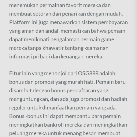
menemukan permainan favorit mereka dan
membuat setoran dan penarikan dengan mudah.
Platform ini juga menawarkan sistem pembayaran
yang aman dan andal, memastikan bahwa pemain
dapat menikmati pengalaman bermain game
mereka tanpa khawatir tentang keamanan
informasi pribadi dan keuangan mereka.
Fitur lain yang menonjol dari OSG888 adalah
bonus dan promosi yang murah hati. Pemain baru
disambut dengan bonus pendaftaran yang
menguntungkan, dan ada juga promosi dan hadiah
reguler untuk dimanfaatkan pemain yang ada.
Bonus -bonus ini dapat membantu para pemain
meningkatkan bankroll mereka dan meningkatkan
peluang mereka untuk menang besar, membuat