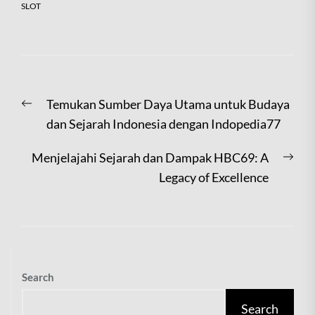
SLOT
Post
Previous
Temukan Sumber Daya Utama untuk Budaya
navigation
post:
dan Sejarah Indonesia dengan Indopedia77
Nex
Menjelajahi Sejarah dan Dampak HBC69: A
post
Legacy of Excellence
Search
Search