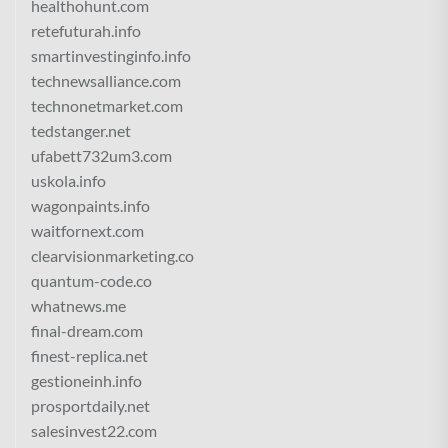
healthohunt.com
retefuturah.info
smartinvestinginfo.info
technewsalliance.com
technonetmarket.com
tedstanger.net
ufabett732um3.com
uskola.info
wagonpaints.info
waitfornext.com
clearvisionmarketing.co
quantum-code.co
whatnews.me
final-dream.com
finest-replica.net
gestioneinh.info
prosportdaily.net
salesinvest22.com