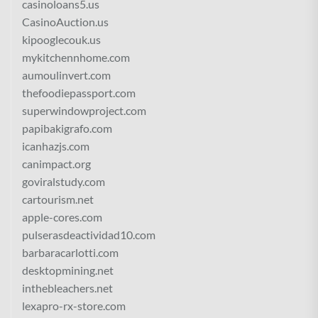
casinoloans5.us
CasinoAuction.us
kipooglecouk.us
mykitchennhome.com
aumoulinvert.com
thefoodiepassport.com
superwindowproject.com
papibakigrafo.com
icanhazjs.com
canimpact.org
goviralstudy.com
cartourism.net
apple-cores.com
pulserasdeactividad10.com
barbaracarlotti.com
desktopmining.net
inthebleachers.net
lexapro-rx-store.com