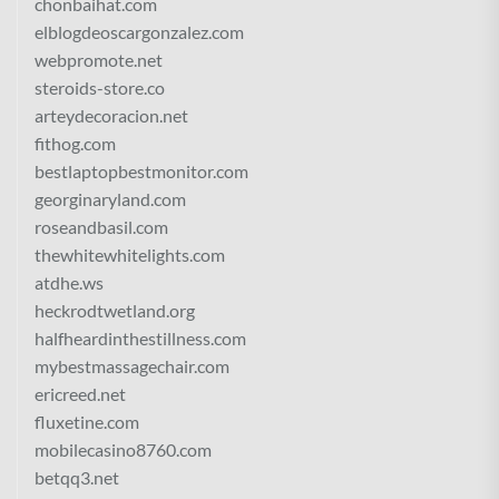
chonbaihat.com
elblogdeoscargonzalez.com
webpromote.net
steroids-store.co
arteydecoracion.net
fithog.com
bestlaptopbestmonitor.com
georginaryland.com
roseandbasil.com
thewhitewhitelights.com
atdhe.ws
heckrodtwetland.org
halfheardinthestillness.com
mybestmassagechair.com
ericreed.net
fluxetine.com
mobilecasino8760.com
betqq3.net