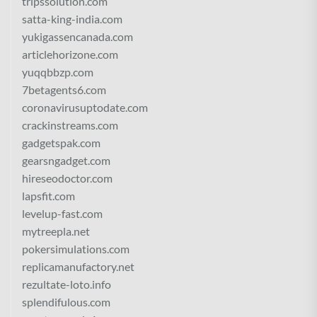
tripssolution.com
satta-king-india.com
yukigassencanada.com
articlehorizone.com
yuqqbbzp.com
7betagents6.com
coronavirusuptodate.com
crackinstreams.com
gadgetspak.com
gearsngadget.com
hireseodoctor.com
lapsfit.com
levelup-fast.com
mytreepla.net
pokersimulations.com
replicamanufactory.net
rezultate-loto.info
splendifulous.com