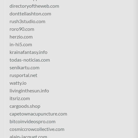
directoryoftheweb.com
donttellashton.com
rush3studio.com
roro90.com
herzio.com
in-hi5.com
krainafantasy.info
todas-noticias.com
senikartu.com
rusportal.net
watty.io
livinginthesun.info
itsriz.com
cargoods.shop
capetownacupuncture.com
bitcoinvideospro.com
cosmiccrowcollective.com
alain-jacquet.com