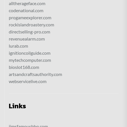
alltherageface.com
codenational.com
progameexplorer.com
rockislandroastery.com
directselling-pro.com
revenuealarm.com
lurab.com
ignitioncoilguide.com
mytechcomputer.com
bioslot168.com
artsandcraftsauthority.com
webservicelive.com
Links
jimsfamousbbq.com