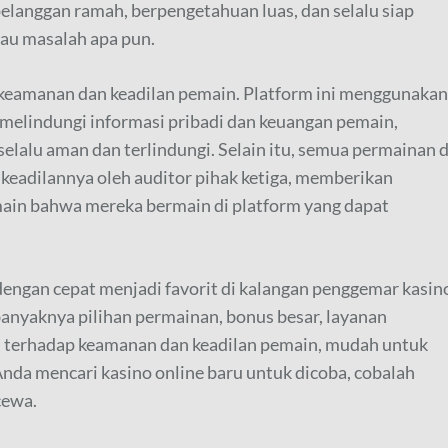
langgan ramah, berpengetahuan luas, dan selalu siap
au masalah apa pun.
eamanan dan keadilan pemain. Platform ini menggunakan
 melindungi informasi pribadi dan keuangan pemain,
lalu aman dan terlindungi. Selain itu, semua permainan d
i keadilannya oleh auditor pihak ketiga, memberikan
main bahwa mereka bermain di platform yang dapat
dengan cepat menjadi favorit di kalangan penggemar kasin
banyaknya pilihan permainan, bonus besar, layanan
n terhadap keamanan dan keadilan pemain, mudah untuk
Anda mencari kasino online baru untuk dicoba, cobalah
cewa.