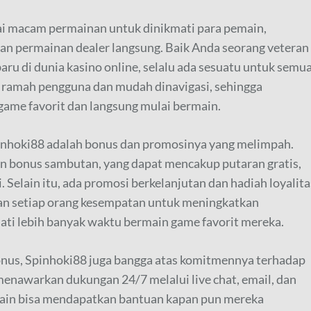
 macam permainan untuk dinikmati para pemain,
dan permainan dealer langsung. Baik Anda seorang veteran
ru di dunia kasino online, selalu ada sesuatu untuk semu
ni ramah pengguna dan mudah dinavigasi, sehingga
e favorit dan langsung mulai bermain.
Spinhoki88 adalah bonus dan promosinya yang melimpah.
 bonus sambutan, yang dapat mencakup putaran gratis,
. Selain itu, ada promosi berkelanjutan dan hadiah loyalita
an setiap orang kesempatan untuk meningkatkan
i lebih banyak waktu bermain game favorit mereka.
onus, Spinhoki88 juga bangga atas komitmennya terhadap
menawarkan dukungan 24/7 melalui live chat, email, dan
ain bisa mendapatkan bantuan kapan pun mereka