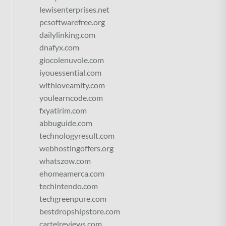
lewisenterprises.net
pcsoftwarefree.org
dailylinking.com
dnafyx.com
giocolenuvole.com
iyouessential.com
withloveamity.com
youlearncode.com
fxyatirim.com
abbuguide.com
technologyresult.com
webhostingoffers.org
whatszow.com
ehomeamerca.com
techintendo.com
techgreenpure.com
bestdropshipstore.com
cartelreviews.com