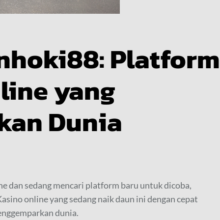
nhoki88: Platform
line yang
kan Dunia
ne dan sedang mencari platform baru untuk dicoba,
asino online yang sedang naik daun ini dengan cepat
enggemparkan dunia.