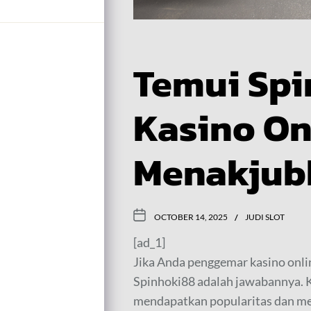
Temui Spi
Kasino On
Menakjub
OCTOBER 14, 2025
JUDI SLOT
[ad_1]
Jika Anda penggemar kasino onli
Spinhoki88 adalah jawabannya. K
mendapatkan popularitas dan m