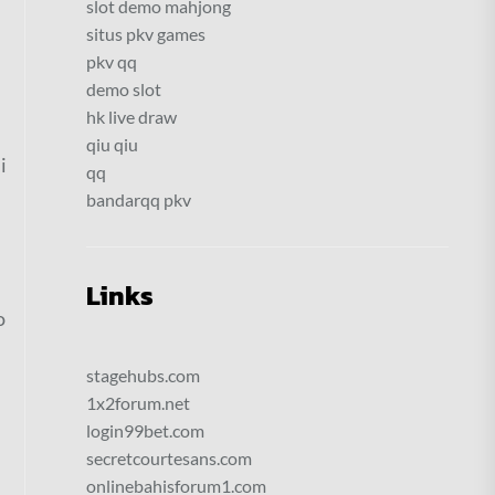
slot demo mahjong
situs pkv games
pkv qq
demo slot
hk live draw
qiu qiu
i
qq
bandarqq pkv
Links
o
stagehubs.com
1x2forum.net
login99bet.com
secretcourtesans.com
onlinebahisforum1.com