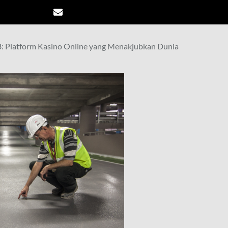
8: Platform Kasino Online yang Menakjubkan Dunia