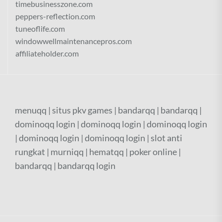
timebusinesszone.com
peppers-reflection.com
tuneoflife.com
windowwellmaintenancepros.com
affiliateholder.com
menuqq
|
situs pkv games
|
bandarqq
|
bandarqq
|
dominoqq login
|
dominoqq login
|
dominoqq login
|
dominoqq login
|
dominoqq login
|
slot anti
rungkat
|
murniqq
|
hematqq
|
poker online
|
bandarqq
|
bandarqq login