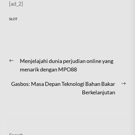
[ad_2]
SLOT
Post
Previous
Menjelajahi dunia perjudian online yang
navigation
post:
menarik dengan MPO88
Nex
Gasbos: Masa Depan Teknologi Bahan Bakar
post
Berkelanjutan