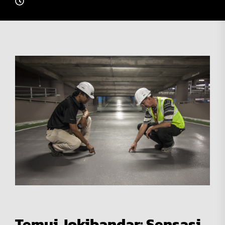
Temui Jokibandar: Sensasi