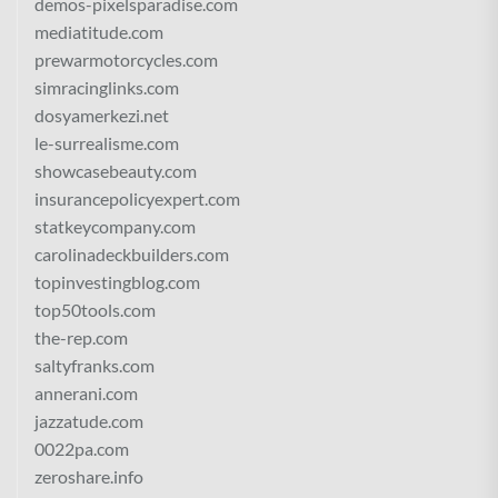
demos-pixelsparadise.com
mediatitude.com
prewarmotorcycles.com
simracinglinks.com
dosyamerkezi.net
le-surrealisme.com
showcasebeauty.com
insurancepolicyexpert.com
statkeycompany.com
carolinadeckbuilders.com
topinvestingblog.com
top50tools.com
the-rep.com
saltyfranks.com
annerani.com
jazzatude.com
0022pa.com
zeroshare.info