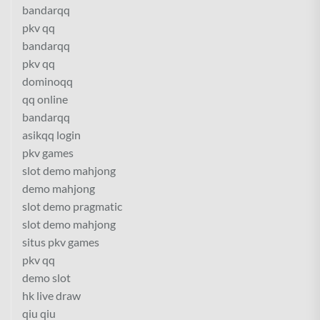
bandarqq
pkv qq
bandarqq
pkv qq
dominoqq
qq online
bandarqq
asikqq login
pkv games
slot demo mahjong
demo mahjong
slot demo pragmatic
slot demo mahjong
situs pkv games
pkv qq
demo slot
hk live draw
qiu qiu