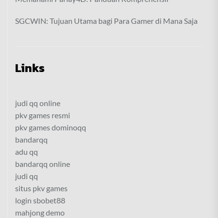
SGCWIN: Tujuan Utama bagi Para Gamer di Mana Saja
Links
judi qq online
pkv games resmi
pkv games dominoqq
bandarqq
adu qq
bandarqq online
judi qq
situs pkv games
login sbobet88
mahjong demo