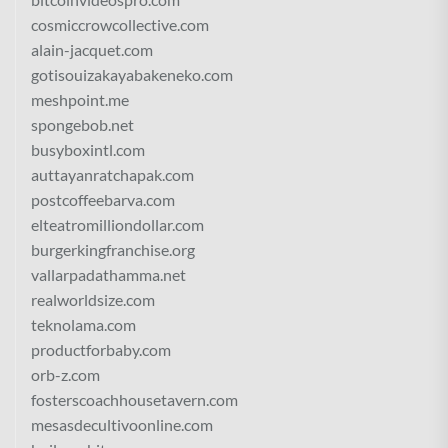
cosmiccrowcollective.com
alain-jacquet.com
gotisouizakayabakeneko.com
meshpoint.me
spongebob.net
busyboxintl.com
auttayanratchapak.com
postcoffeebarva.com
elteatromilliondollar.com
burgerkingfranchise.org
vallarpadathamma.net
realworldsize.com
teknolama.com
productforbaby.com
orb-z.com
fosterscoachhousetavern.com
mesasdecultivoonline.com