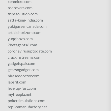
xenmicro.com
rodrovers.com
tripssolution.com
satta-king-india.com
yukigassencanada.com
articlehorizone.com
yuqqbbzp.com
7betagents6.com
coronavirusuptodate.com
crackinstreams.com
gadgetspak.com
gearsngadget.com
hireseodoctor.com
lapsfit.com
levelup-fast.com
mytreepla.net
pokersimulations.com
replicamanufactory.net