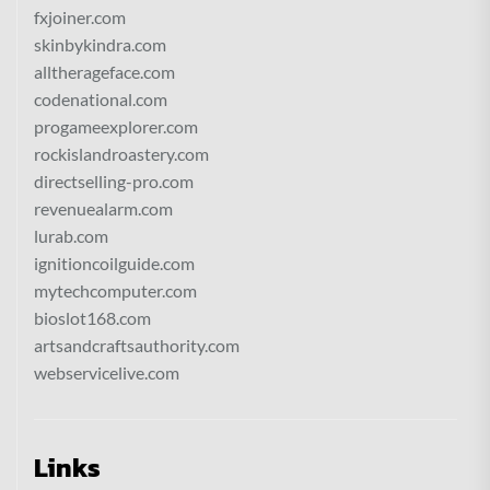
fxjoiner.com
skinbykindra.com
alltherageface.com
codenational.com
progameexplorer.com
rockislandroastery.com
directselling-pro.com
revenuealarm.com
lurab.com
ignitioncoilguide.com
mytechcomputer.com
bioslot168.com
artsandcraftsauthority.com
webservicelive.com
Links