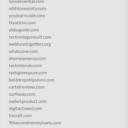
iyouessential.com
withloveamity.com
youlearncode.com
fxyatirim.com
abbuguide.com
technologyresult.com
webhostingoffers.org
whatszow.com
ehomeamerca.com
techintendo.com
techgreenpure.com
bestdropshipstore.com
cartelreviews.com
surfsway.com
nailartproduct.com
digitactseed.com
lvlcraft.com
90secondmoneyloans.com