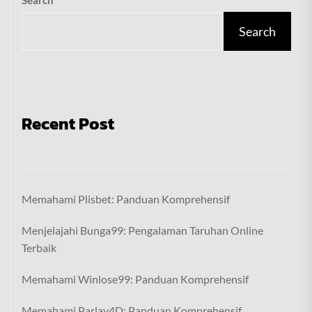
Search
Search
Recent Post
Memahami Plisbet: Panduan Komprehensif
Menjelajahi Bunga99: Pengalaman Taruhan Online
Terbaik
Memahami Winlose99: Panduan Komprehensif
Memahami Parlay4D: Panduan Komprehensif