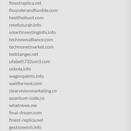
finestreplica.net
flounderandfumble.com
healthohunt.com
retefuturah.info
smartinvestinginfo.info
technewsalliance.com
technonetmarket.com
tedstanger.net
ufabett732um3.com
uskola.info
wagonpaints.info
waitfornext.com
clearvisionmarketing.co
quantum-code.co
whatnews.me
final-dream.com
finest-replica.net
gestioneinh.info