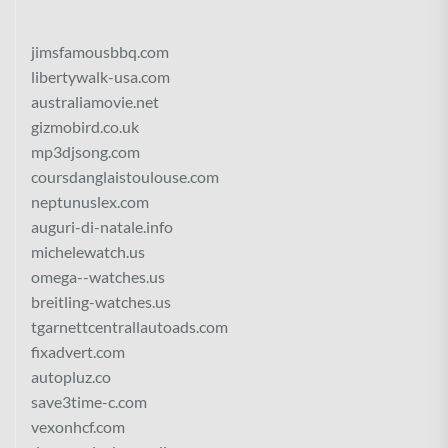
jimsfamousbbq.com
libertywalk-usa.com
australiamovie.net
gizmobird.co.uk
mp3djsong.com
coursdanglaistoulouse.com
neptunuslex.com
auguri-di-natale.info
michelewatch.us
omega--watches.us
breitling-watches.us
tgarnettcentrallautoads.com
fixadvert.com
autopluz.co
save3time-c.com
vexonhcf.com