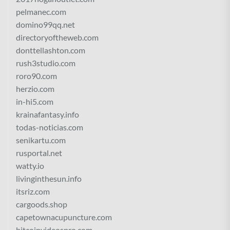
pelmanec.com
domino99qq.net
directoryoftheweb.com
donttellashton.com
rush3studio.com
roro90.com
herzio.com
in-hi5.com
krainafantasy.info
todas-noticias.com
senikartu.com
rusportal.net
watty.io
livinginthesun.info
itsriz.com
cargoods.shop
capetownacupuncture.com
bitcoinvideospro.com