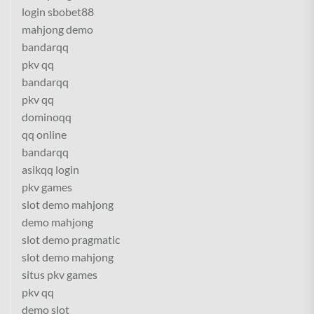
login sbobet88
mahjong demo
bandarqq
pkv qq
bandarqq
pkv qq
dominoqq
qq online
bandarqq
asikqq login
pkv games
slot demo mahjong
demo mahjong
slot demo pragmatic
slot demo mahjong
situs pkv games
pkv qq
demo slot