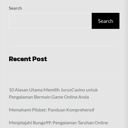
Search
Search
Recent Post
10 Alasan Utama Memilih JurusCasino untuk
Pengalaman Bermain Game Online Anda
Memahami Plisbet: Panduan Komprehensif
Menjelajahi Bunga99: Pengalaman Taruhan Online