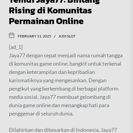
Rising di Komunitas
Permainan Online
FEBRUARY 11, 2025
JUDI SLOT
[ad_1]
Jaya77 dengan cepat menjadi nama rumah tangga
di komunitas game online, bangkit untuk terkenal
dengan keterampilan dan kepribadian
karismatiknya yang mengesankan. Dengan
pengikut yang berkembang di berbagai platform
media sosial, Jaya77 membuat gelombang di
dunia game online dan menangkap hati para
penggemar di seluruh dunia.
Dilahirkan dan dibesarkan di Indonesia, Jaya77