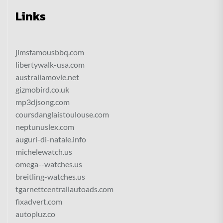
Links
jimsfamousbbq.com
libertywalk-usa.com
australiamovie.net
gizmobird.co.uk
mp3djsong.com
coursdanglaistoulouse.com
neptunuslex.com
auguri-di-natale.info
michelewatch.us
omega--watches.us
breitling-watches.us
tgarnettcentrallautoads.com
fixadvert.com
autopluz.co