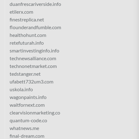
duanfrescariverside.info
etilerx.com
finestreplica.net
flounderandfumble.com
healthohunt.com
retefuturah.info
smartinvestinginfo.info
technewsalliance.com
technonetmarket.com
tedstanger.net
ufabett732um3.com
uskola.info
wagonpaints.info
waitfornext.com
clearvisionmarketing.co
quantum-code.co
whatnews.me
final-dream.com