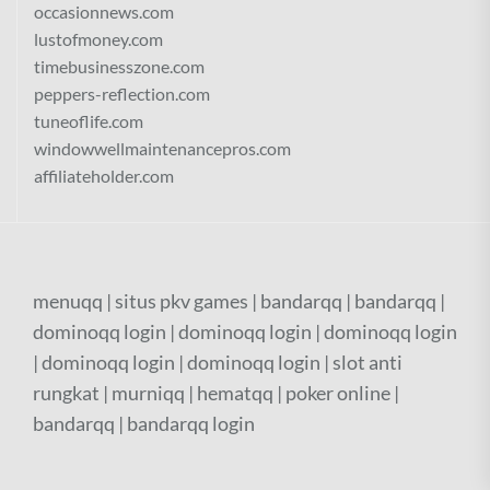
occasionnews.com
lustofmoney.com
timebusinesszone.com
peppers-reflection.com
tuneoflife.com
windowwellmaintenancepros.com
affiliateholder.com
menuqq
|
situs pkv games
|
bandarqq
|
bandarqq
|
dominoqq login
|
dominoqq login
|
dominoqq login
|
dominoqq login
|
dominoqq login
|
slot anti
rungkat
|
murniqq
|
hematqq
|
poker online
|
bandarqq
|
bandarqq login