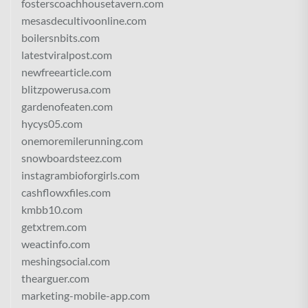
fosterscoachhousetavern.com
mesasdecultivoonline.com
boilersnbits.com
latestviralpost.com
newfreearticle.com
blitzpowerusa.com
gardenofeaten.com
hycys05.com
onemoremilerunning.com
snowboardsteez.com
instagrambioforgirls.com
cashflowxfiles.com
kmbb10.com
getxtrem.com
weactinfo.com
meshingsocial.com
thearguer.com
marketing-mobile-app.com