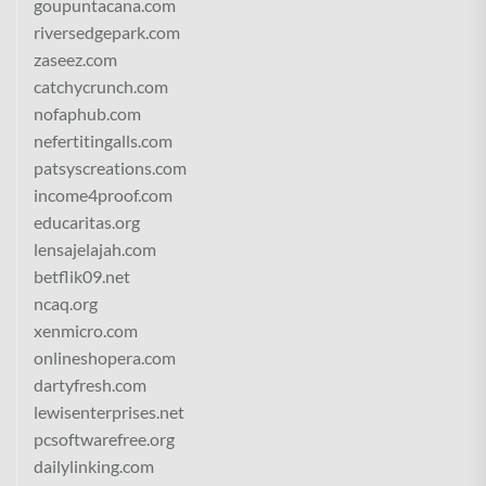
goupuntacana.com
riversedgepark.com
zaseez.com
catchycrunch.com
nofaphub.com
nefertitingalls.com
patsyscreations.com
income4proof.com
educaritas.org
lensajelajah.com
betflik09.net
ncaq.org
xenmicro.com
onlineshopera.com
dartyfresh.com
lewisenterprises.net
pcsoftwarefree.org
dailylinking.com