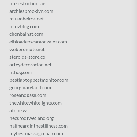
firerestrictions.us
archiesbrooklyn.com
muambeiros.net
infozblog.com
chonbaihat.com
elblogdeoscargonzalez.com
webpromote.net
steroids-store.co
arteydecoracion.net
fithog.com
bestlaptopbestmonitor.com
georginaryland.com
roseandbasil.com
thewhitewhitelights.com
atdhe.ws
heckrodtwetland.org
halfheardinthestillness.com
mybestmassagechair.com