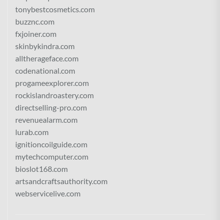
tonybestcosmetics.com
buzznc.com
fxjoiner.com
skinbykindra.com
alltherageface.com
codenational.com
progameexplorer.com
rockislandroastery.com
directselling-pro.com
revenuealarm.com
lurab.com
ignitioncoilguide.com
mytechcomputer.com
bioslot168.com
artsandcraftsauthority.com
webservicelive.com