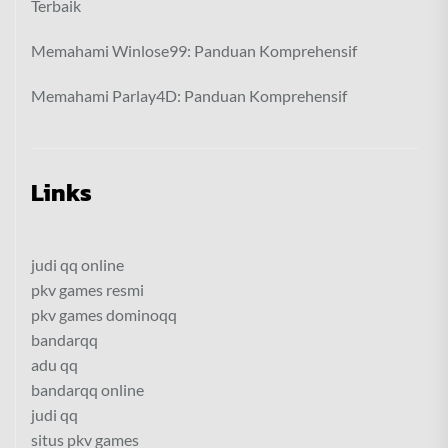
Terbaik
Memahami Winlose99: Panduan Komprehensif
Memahami Parlay4D: Panduan Komprehensif
Links
judi qq online
pkv games resmi
pkv games dominoqq
bandarqq
adu qq
bandarqq online
judi qq
situs pkv games