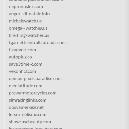
neptunuslex.com
auguri-di-natale.info
michelewatch.us
omega--watches.us
breitling-watches.us
tgarnettcentrallautoads.com
fixadvert.com
autopluz.co
save3time-c.com
vexonhcf.com
demos-pixelsparadise.com
mediatitude.com
prewarmotorcycles.com
simracinglinks.com
dosyamerkezi.net
le-surrealisme.com
showcasebeauty.com
insurancepolicyexpert.com