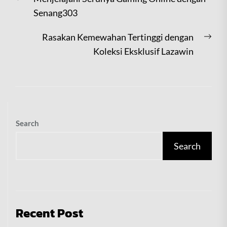
navigation
post:
Senang303
Nex
Rasakan Kemewahan Tertinggi dengan
post
Koleksi Eksklusif Lazawin
Search
Search
Recent Post