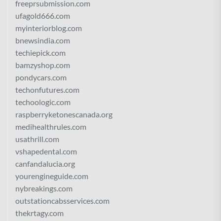
freeprsubmission.com
ufagold666.com
myinteriorblog.com
bnewsindia.com
techiepick.com
bamzyshop.com
pondycars.com
techonfutures.com
techoologic.com
raspberryketonescanada.org
medihealthrules.com
usathrill.com
vshapedental.com
canfandalucia.org
yourengineguide.com
nybreakings.com
outstationcabsservices.com
thekrtagy.com