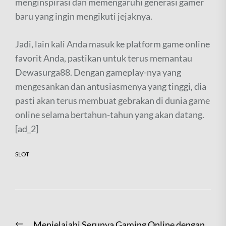
menginspirasi dan memengaruhi generasi gamer
baru yang ingin mengikuti jejaknya.
Jadi, lain kali Anda masuk ke platform game online
favorit Anda, pastikan untuk terus memantau
Dewasurga88. Dengan gameplay-nya yang
mengesankan dan antusiasmenya yang tinggi, dia
pasti akan terus membuat gebrakan di dunia game
online selama bertahun-tahun yang akan datang.
[ad_2]
SLOT
Post
Previous
Menjelajahi Serunya Gaming Online dengan