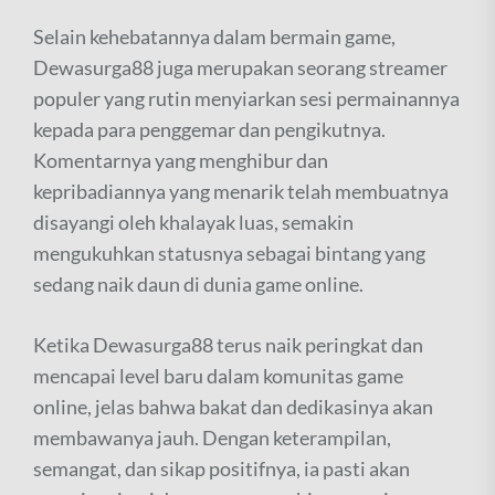
Selain kehebatannya dalam bermain game,
Dewasurga88 juga merupakan seorang streamer
populer yang rutin menyiarkan sesi permainannya
kepada para penggemar dan pengikutnya.
Komentarnya yang menghibur dan
kepribadiannya yang menarik telah membuatnya
disayangi oleh khalayak luas, semakin
mengukuhkan statusnya sebagai bintang yang
sedang naik daun di dunia game online.
Ketika Dewasurga88 terus naik peringkat dan
mencapai level baru dalam komunitas game
online, jelas bahwa bakat dan dedikasinya akan
membawanya jauh. Dengan keterampilan,
semangat, dan sikap positifnya, ia pasti akan