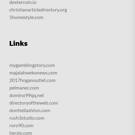
dextercoin.io
christianarticledirectory.org
5homestyle.com
Links
mygamblingstory.com
majalahwekonews.com
2017hoganoutlet.com
pelmanec.com
domino99qq.net
directoryoftheweb.com
donttellashton.com
rush3studio.com
roro90.com
herzio.com