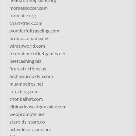
neatstuffhelpskids.org
moraessoccer.com
forochile.org
chart-track.com
wonderfultraveling.com
promocioname.net
wimaxworld.com
freeonlinecricketgames.net
bestcashing.biz
firerestrictions.us
archiesbrooklyn.com
muambeiros.net
infozblog.com
chonbaihat.com
elblogdeoscargonzalez.com
webpromote.net
steroids-store.co
arteydecoracion.net