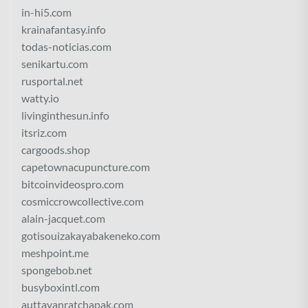
in-hi5.com
krainafantasy.info
todas-noticias.com
senikartu.com
rusportal.net
watty.io
livinginthesun.info
itsriz.com
cargoods.shop
capetownacupuncture.com
bitcoinvideospro.com
cosmiccrowcollective.com
alain-jacquet.com
gotisouizakayabakeneko.com
meshpoint.me
spongebob.net
busyboxintl.com
auttayanratchapak.com