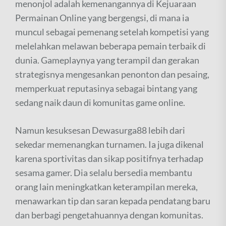
menonjol adalah kemenangannya di Kejuaraan
Permainan Online yang bergengsi, di mana ia
muncul sebagai pemenang setelah kompetisi yang
melelahkan melawan beberapa pemain terbaik di
dunia. Gameplaynya yang terampil dan gerakan
strategisnya mengesankan penonton dan pesaing,
memperkuat reputasinya sebagai bintang yang
sedang naik daun di komunitas game online.
Namun kesuksesan Dewasurga88 lebih dari
sekedar memenangkan turnamen. Ia juga dikenal
karena sportivitas dan sikap positifnya terhadap
sesama gamer. Dia selalu bersedia membantu
orang lain meningkatkan keterampilan mereka,
menawarkan tip dan saran kepada pendatang baru
dan berbagi pengetahuannya dengan komunitas.