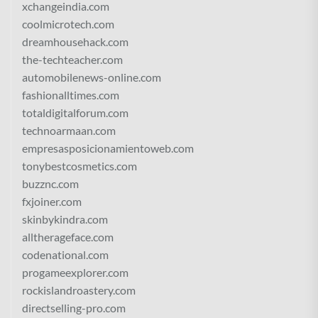
xchangeindia.com
coolmicrotech.com
dreamhousehack.com
the-techteacher.com
automobilenews-online.com
fashionalltimes.com
totaldigitalforum.com
technoarmaan.com
empresasposicionamientoweb.com
tonybestcosmetics.com
buzznc.com
fxjoiner.com
skinbykindra.com
alltherageface.com
codenational.com
progameexplorer.com
rockislandroastery.com
directselling-pro.com