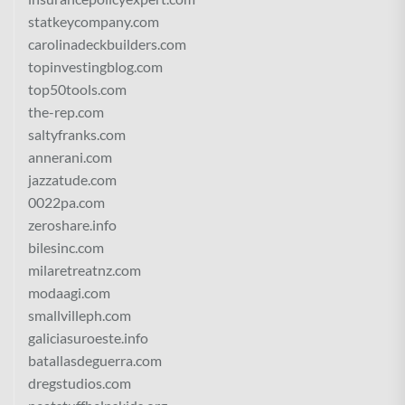
statkeycompany.com
carolinadeckbuilders.com
topinvestingblog.com
top50tools.com
the-rep.com
saltyfranks.com
annerani.com
jazzatude.com
0022pa.com
zeroshare.info
bilesinc.com
milaretreatnz.com
modaagi.com
smallvilleph.com
galiciasuroeste.info
batallasdeguerra.com
dregstudios.com