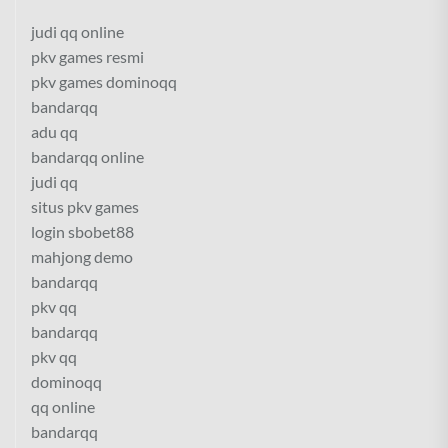
judi qq online
pkv games resmi
pkv games dominoqq
bandarqq
adu qq
bandarqq online
judi qq
situs pkv games
login sbobet88
mahjong demo
bandarqq
pkv qq
bandarqq
pkv qq
dominoqq
qq online
bandarqq