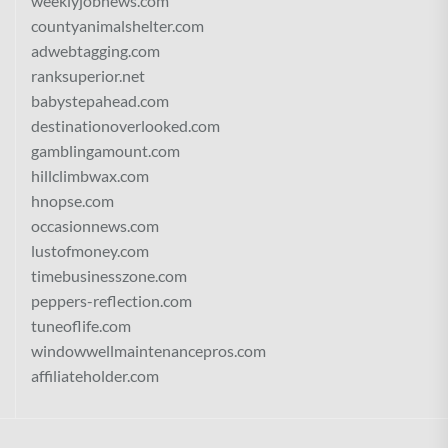
weeklyjobnews.com
countyanimalshelter.com
adwebtagging.com
ranksuperior.net
babystepahead.com
destinationoverlooked.com
gamblingamount.com
hillclimbwax.com
hnopse.com
occasionnews.com
lustofmoney.com
timebusinesszone.com
peppers-reflection.com
tuneoflife.com
windowwellmaintenancepros.com
affiliateholder.com