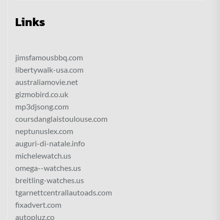
Links
jimsfamousbbq.com
libertywalk-usa.com
australiamovie.net
gizmobird.co.uk
mp3djsong.com
coursdanglaistoulouse.com
neptunuslex.com
auguri-di-natale.info
michelewatch.us
omega--watches.us
breitling-watches.us
tgarnettcentrallautoads.com
fixadvert.com
autopluz.co