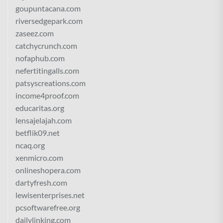
goupuntacana.com
riversedgepark.com
zaseez.com
catchycrunch.com
nofaphub.com
nefertitingalls.com
patsyscreations.com
income4proof.com
educaritas.org
lensajelajah.com
betflik09.net
ncaq.org
xenmicro.com
onlineshopera.com
dartyfresh.com
lewisenterprises.net
pcsoftwarefree.org
dailylinking.com