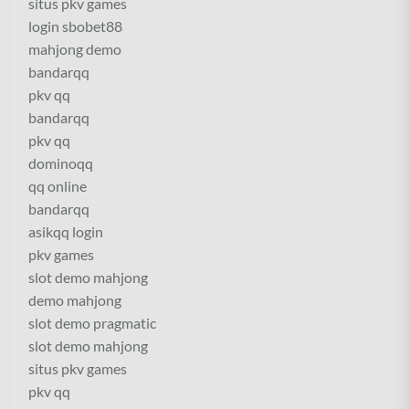
situs pkv games
login sbobet88
mahjong demo
bandarqq
pkv qq
bandarqq
pkv qq
dominoqq
qq online
bandarqq
asikqq login
pkv games
slot demo mahjong
demo mahjong
slot demo pragmatic
slot demo mahjong
situs pkv games
pkv qq