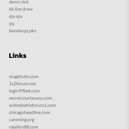
demo slot
hk live draw
qiu qiu
qq
bandarqq pkv
Links
stagehubs.com
1x2forum.net
login99bet.com
secretcourtesans.com
onlinebahisforum1.com
chicagoheadline.com
camming.org
rajalion88.com