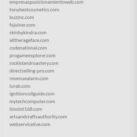
empresasposicionamientoweb.com
tonybestcosmetics.com
buzznc.com
fxjoiner.com
skinbykindra.com
alltherageface.com
codenational.com
progameexplorer.com
rockislandroastery.com
directselling-pro.com
revenuealarm.com
lurab.com
ignitioncoilguide.com
mytechcomputer.com
bioslot168.com
artsandcraftsauthority.com
webservicelive.com