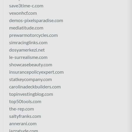
save3time-c.com
vexonhcf.com
demos-pixelsparadise.com
mediatitude.com
prewarmotorcycles.com
simracinglinks.com
dosyamerkezi.net
le-surrealisme.com
showcasebeauty.com
insurancepolicyexpert.com
statkeycompany.com
carolinadeckbuilders.com
topinvestingblog.com
top50tools.com
the-rep.com
saltyfranks.com
annerani.com
jazzatude.com