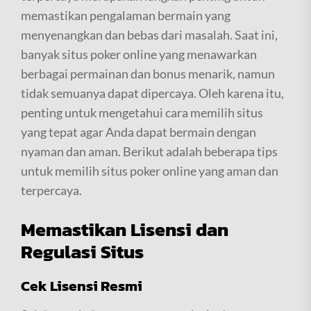
memastikan pengalaman bermain yang
menyenangkan dan bebas dari masalah. Saat ini,
banyak situs poker online yang menawarkan
berbagai permainan dan bonus menarik, namun
tidak semuanya dapat dipercaya. Oleh karena itu,
penting untuk mengetahui cara memilih situs
yang tepat agar Anda dapat bermain dengan
nyaman dan aman. Berikut adalah beberapa tips
untuk memilih situs poker online yang aman dan
terpercaya.
Memastikan Lisensi dan
Regulasi Situs
Cek Lisensi Resmi