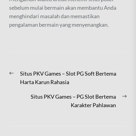
sebelum mulai bermain akan membantu Anda
menghindari masalah dan memastikan
pengalaman bermain yang menyenangkan.
Post
Previous
Situs PKV Games – Slot PG Soft Bertema
navigation
post:
Harta Karun Rahasia
Nex
Situs PKV Games – PG Slot Bertema
post
Karakter Pahlawan