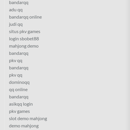
bandarqq
adu qq
bandarqq online
judi qq
situs pkv games
login sbobet88
mahjong demo
bandarqq
pkv qq
bandarqq
pkv qq
dominoqq
qq online
bandarqq
asikqq login
pkv games
slot demo mahjong
demo mahjong