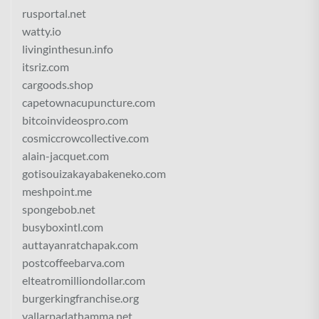
rusportal.net
watty.io
livinginthesun.info
itsriz.com
cargoods.shop
capetownacupuncture.com
bitcoinvideospro.com
cosmiccrowcollective.com
alain-jacquet.com
gotisouizakayabakeneko.com
meshpoint.me
spongebob.net
busyboxintl.com
auttayanratchapak.com
postcoffeebarva.com
elteatromilliondollar.com
burgerkingfranchise.org
vallarpadathamma.net