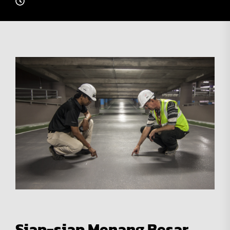
Siap-siap Menang Besar