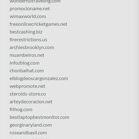
wonderfultraveling.com
promocioname.net
wimaxworld.com
freeonlinecricketgames.net
bestcashing.biz
firerestrictions.us
archiesbrooklyn.com
muambeiros.net
infozblog.com
chonbaihat.com
elblogdeoscargonzalez.com
webpromote.net
steroids-store.co
arteydecoracion.net
fithog.com
bestlaptopbestmonitor.com
georginaryland.com
roseandbasil.com