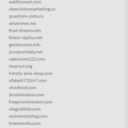
waitfornext.com
clearvisionmarketing.co
quantum-code.co
whatnews.me
final-dream.com
finest-replica.net
gestioneinh.info
prosportdaily.net
salesinvest22.com
teseract.org
trendy-ama-shop.com
ufabett732m7.com
visiofood.com
droidwindow.com
freeprsubmission.com
ufagold666.com
myinteriorblog.com
bnewsindia.com