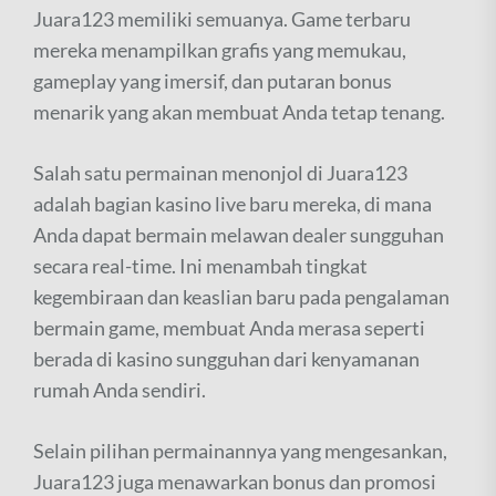
Juara123 memiliki semuanya. Game terbaru
mereka menampilkan grafis yang memukau,
gameplay yang imersif, dan putaran bonus
menarik yang akan membuat Anda tetap tenang.
Salah satu permainan menonjol di Juara123
adalah bagian kasino live baru mereka, di mana
Anda dapat bermain melawan dealer sungguhan
secara real-time. Ini menambah tingkat
kegembiraan dan keaslian baru pada pengalaman
bermain game, membuat Anda merasa seperti
berada di kasino sungguhan dari kenyamanan
rumah Anda sendiri.
Selain pilihan permainannya yang mengesankan,
Juara123 juga menawarkan bonus dan promosi