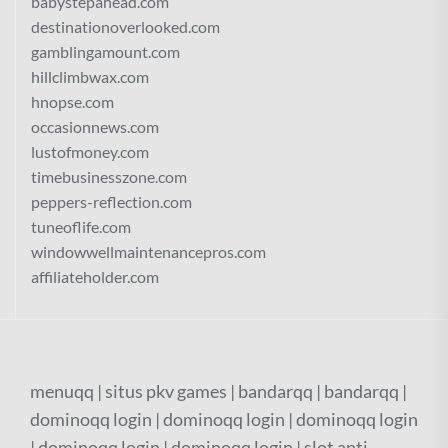
babystepahead.com
destinationoverlooked.com
gamblingamount.com
hillclimbwax.com
hnopse.com
occasionnews.com
lustofmoney.com
timebusinesszone.com
peppers-reflection.com
tuneoflife.com
windowwellmaintenancepros.com
affiliateholder.com
menuqq
|
situs pkv games
|
bandarqq
|
bandarqq
|
dominoqq login
|
dominoqq login
|
dominoqq login
|
dominoqq login
|
dominoqq login
|
slot anti