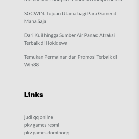
SGCWIN: Tujuan Utama bagi Para Gamer di
Mana Saja
Dari Kuil hingga Sumber Air Panas: Atraksi
Terbaik di Hokidewa
Temukan Permainan dan Promosi Terbaik di
Win88
Links
judi qq online
pkv games resmi
pkv games dominoqq