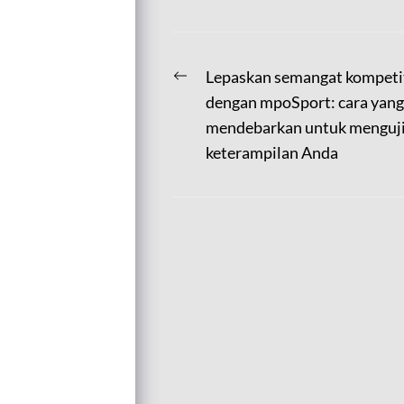
Post
Previous
Lepaskan semangat kompeti
navigation
post:
dengan mpoSport: cara yang
mendebarkan untuk menguj
keterampilan Anda