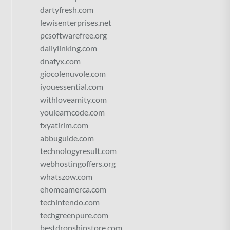
dartyfresh.com
lewisenterprises.net
pcsoftwarefree.org
dailylinking.com
dnafyx.com
giocolenuvole.com
iyouessential.com
withloveamity.com
youlearncode.com
fxyatirim.com
abbuguide.com
technologyresult.com
webhostingoffers.org
whatszow.com
ehomeamerca.com
techintendo.com
techgreenpure.com
bestdropshipstore.com