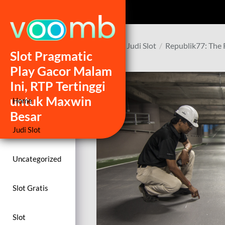
Skip
to
the
content
Home
Judi Slot
Republik77: The R
Slot Pragmatic
Slot
Pragmatic
Play Gacor Malam
Play
Ini, RTP Tertinggi
Gacor
untuk Maxwin
Home
Malam
Besar
Ini,
Judi Slot
RTP
Tertinggi
Uncategorized
untuk
Maxwin
Slot Gratis
Besar
Slot