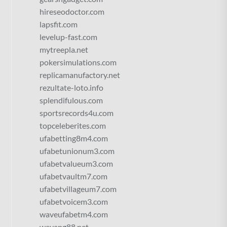
hireseodoctor.com
lapsfit.com
levelup-fast.com
mytreepla.net
pokersimulations.com
replicamanufactory.net
rezultate-loto.info
splendifulous.com
sportsrecords4u.com
topceleberites.com
ufabetting8m4.com
ufabetunionum3.com
ufabetvalueum3.com
ufabetvaultm7.com
ufabetvillageum7.com
ufabetvoicem3.com
waveufabetm4.com
wayang88.net