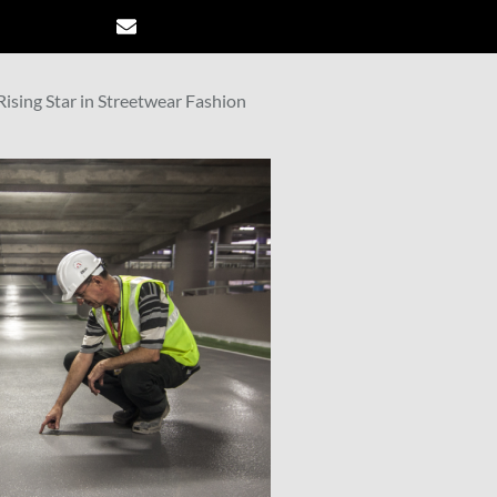
ising Star in Streetwear Fashion