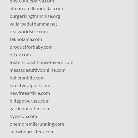
postcoffeebarva.com
elteatromilliondollar.com
burgerkingfranchise.org
vallarpadathamma.net
realworldsize.com
teknolama.com
productforbaby.com
orb-z.com
fosterscoachhousetavern.com
mesasdecultivoonline.com
boilersnbits.com
latestviralpost.com
newfreearticle.com
blitzpowerusa.com
gardenofeaten.com
hycys05.com
onemoremilerunning.com
snowboardsteez.com