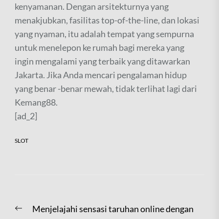
kenyamanan. Dengan arsitekturnya yang
menakjubkan, fasilitas top-of-the-line, dan lokasi
yang nyaman, itu adalah tempat yang sempurna
untuk menelepon ke rumah bagi mereka yang
ingin mengalami yang terbaik yang ditawarkan
Jakarta. Jika Anda mencari pengalaman hidup
yang benar -benar mewah, tidak terlihat lagi dari
Kemang88.
[ad_2]
SLOT
Post
Previous
Menjelajahi sensasi taruhan online dengan
navigation