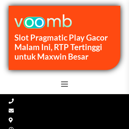
Skip
to
the
content
Slot Pragmatic Play Gacor
Slot
Pragmatic
Malam Ini, RTP Tertinggi
Play
untuk Maxwin Besar
Gacor
Malam
Ini,
RTP
Tertinggi
untuk
Maxwin
Besar