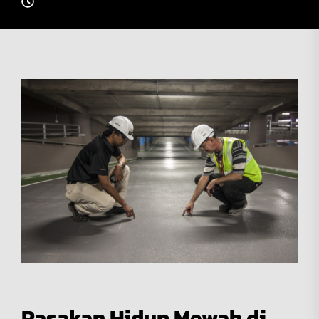
Rasakan Hidup Mewah di