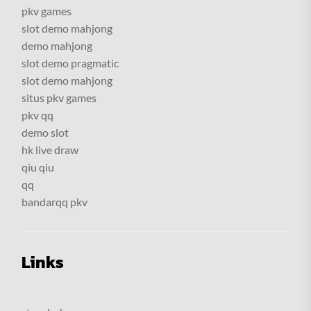
pkv games
slot demo mahjong
demo mahjong
slot demo pragmatic
slot demo mahjong
situs pkv games
pkv qq
demo slot
hk live draw
qiu qiu
qq
bandarqq pkv
Links