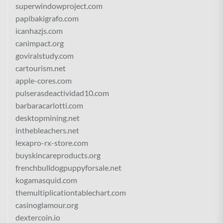
superwindowproject.com
papibakigrafo.com
icanhazjs.com
canimpact.org
goviralstudy.com
cartourism.net
apple-cores.com
pulserasdeactividad10.com
barbaracarlotti.com
desktopmining.net
inthebleachers.net
lexapro-rx-store.com
buyskincareproducts.org
frenchbulldogpuppyforsale.net
kogamasquid.com
themultiplicationtablechart.com
casinoglamour.org
dextercoin.io