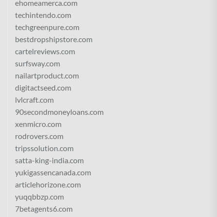
ehomeamerca.com
techintendo.com
techgreenpure.com
bestdropshipstore.com
cartelreviews.com
surfsway.com
nailartproduct.com
digitactseed.com
lvlcraft.com
90secondmoneyloans.com
xenmicro.com
rodrovers.com
tripssolution.com
satta-king-india.com
yukigassencanada.com
articlehorizone.com
yuqqbbzp.com
7betagents6.com