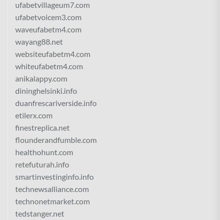
ufabetvillageum7.com
ufabetvoicem3.com
waveufabetm4.com
wayang88.net
websiteufabetm4.com
whiteufabetm4.com
anikalappy.com
dininghelsinki.info
duanfrescariverside.info
etilerx.com
finestreplica.net
flounderandfumble.com
healthohunt.com
retefuturah.info
smartinvestinginfo.info
technewsalliance.com
technonetmarket.com
tedstanger.net