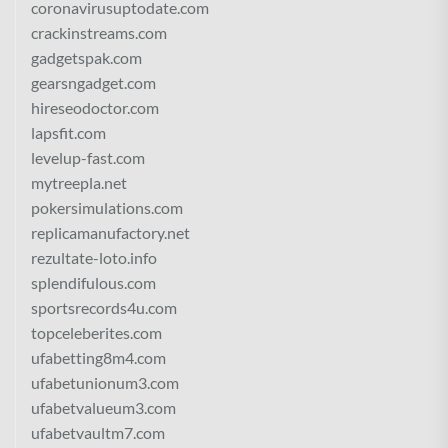
coronavirusuptodate.com
crackinstreams.com
gadgetspak.com
gearsngadget.com
hireseodoctor.com
lapsfit.com
levelup-fast.com
mytreepla.net
pokersimulations.com
replicamanufactory.net
rezultate-loto.info
splendifulous.com
sportsrecords4u.com
topceleberites.com
ufabetting8m4.com
ufabetunionum3.com
ufabetvalueum3.com
ufabetvaultm7.com