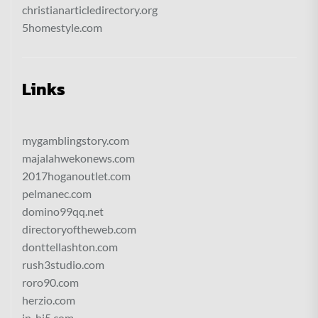
christianarticledirectory.org
5homestyle.com
Links
mygamblingstory.com
majalahwekonews.com
2017hoganoutlet.com
pelmanec.com
domino99qq.net
directoryoftheweb.com
donttellashton.com
rush3studio.com
roro90.com
herzio.com
in-hi5.com