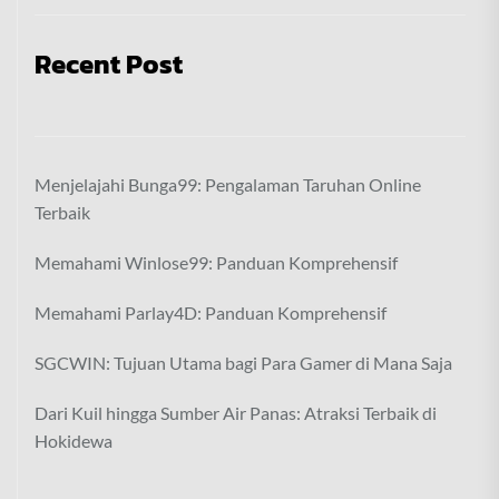
Recent Post
Menjelajahi Bunga99: Pengalaman Taruhan Online
Terbaik
Memahami Winlose99: Panduan Komprehensif
Memahami Parlay4D: Panduan Komprehensif
SGCWIN: Tujuan Utama bagi Para Gamer di Mana Saja
Dari Kuil hingga Sumber Air Panas: Atraksi Terbaik di
Hokidewa