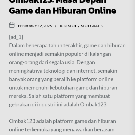
Game dan Hiburan Online
FEBRUARY 12, 2026
JUDI SLOT
SLOT GRATIS
[ad_1]
Dalam beberapa tahun terakhir, game dan hiburan
online menjadi semakin populer di kalangan
orang-orang dari segala usia. Dengan
meningkatnya teknologi dan internet, semakin
banyak orang yang beralih ke platform online
untuk memenuhi kebutuhan game dan hiburan
mereka. Salah satu platform yang membuat
gebrakan di industri ini adalah Ombak123.
Ombak123 adalah platform game dan hiburan
online terkemuka yang menawarkan beragam