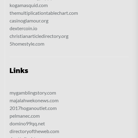
kogamasquid.com
themultiplicationtablechart.com
casinoglamour.org
dextercoin.io
christianarticledirectory.org
5homestyle.com
Links
mygamblingstory.com
majalahwekonews.com
2017hoganoutlet.com
pelmanec.com
domino99qq.net
directoryoftheweb.com