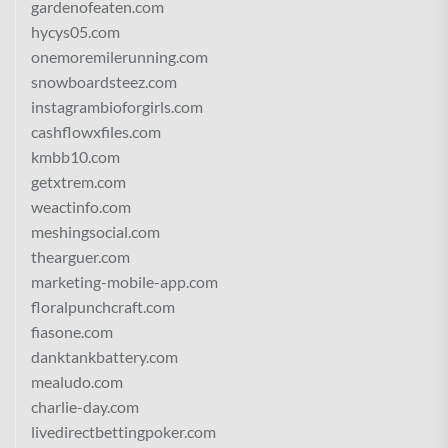
gardenofeaten.com
hycys05.com
onemoremilerunning.com
snowboardsteez.com
instagrambioforgirls.com
cashflowxfiles.com
kmbb10.com
getxtrem.com
weactinfo.com
meshingsocial.com
thearguer.com
marketing-mobile-app.com
floralpunchcraft.com
fiasone.com
danktankbattery.com
mealudo.com
charlie-day.com
livedirectbettingpoker.com