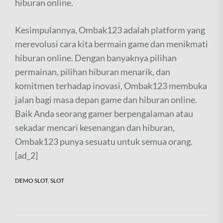
hiburan online.
Kesimpulannya, Ombak123 adalah platform yang
merevolusi cara kita bermain game dan menikmati
hiburan online. Dengan banyaknya pilihan
permainan, pilihan hiburan menarik, dan
komitmen terhadap inovasi, Ombak123 membuka
jalan bagi masa depan game dan hiburan online.
Baik Anda seorang gamer berpengalaman atau
sekadar mencari kesenangan dan hiburan,
Ombak123 punya sesuatu untuk semua orang.
[ad_2]
DEMO SLOT
,
SLOT