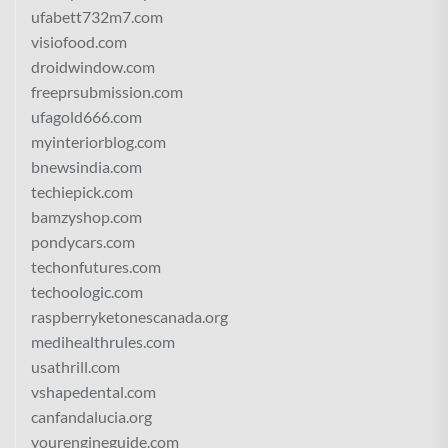
ufabett732m7.com
visiofood.com
droidwindow.com
freeprsubmission.com
ufagold666.com
myinteriorblog.com
bnewsindia.com
techiepick.com
bamzyshop.com
pondycars.com
techonfutures.com
techoologic.com
raspberryketonescanada.org
medihealthrules.com
usathrill.com
vshapedental.com
canfandalucia.org
yourengineguide.com