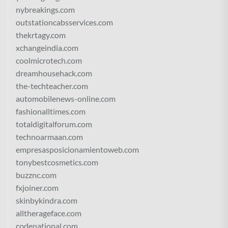
nybreakings.com
outstationcabsservices.com
thekrtagy.com
xchangeindia.com
coolmicrotech.com
dreamhousehack.com
the-techteacher.com
automobilenews-online.com
fashionalltimes.com
totaldigitalforum.com
technoarmaan.com
empresasposicionamientoweb.com
tonybestcosmetics.com
buzznc.com
fxjoiner.com
skinbykindra.com
alltherageface.com
codenational.com