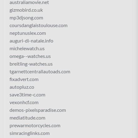
australiamovie.net
gizmobird.co.uk
mp3djsong.com
coursdanglaistoulouse.com
neptunuslex.com
auguri-di-natale.info
michelewatch.us
omega--watches.us
breitling-watches.us
tgarnettcentrallautoads.com
fixadvert.com
autopluz.co
save3time-c.com
vexonhcf.com
demos-pixelsparadise.com
mediatitude.com
prewarmotorcycles.com
simracinglinks.com