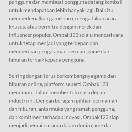
pengguna dan membuat pengguna datang kembali
untuk mendapatkan lebih banyak lagi. Baik itu
memperkenalkan game baru, mengadakan acara
khusus, atau bermitra dengan merek dan
influencer populer, Ombak123 selalu mencari cara
untuk tetap menjadi yang terdepan dan
memberikan pengalaman bermain game dan
hiburan terbaik kepada pengguna.
Seiring dengan terus berkembangnya game dan
hiburan online, platform seperti Ombak123
memimpin dalam membentuk masa depan
industri ini. Dengan beragam pilihan permainan
dan hiburan, antarmuka yang ramah pengguna,
dan komitmen terhadap inovasi, Ombak123 siap
menjadi pemain utama dalam dunia game dan