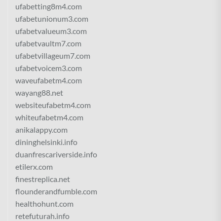
ufabetting8m4.com
ufabetunionum3.com
ufabetvalueum3.com
ufabetvaultm7.com
ufabetvillageum7.com
ufabetvoicem3.com
waveufabetm4.com
wayang88.net
websiteufabetm4.com
whiteufabetm4.com
anikalappy.com
dininghelsinki.info
duanfrescariverside.info
etilerx.com
finestreplica.net
flounderandfumble.com
healthohunt.com
retefuturah.info