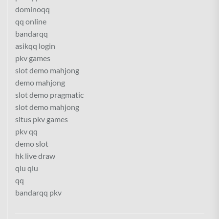
dominoqq
qq online
bandarqq
asikqq login
pkv games
slot demo mahjong
demo mahjong
slot demo pragmatic
slot demo mahjong
situs pkv games
pkv qq
demo slot
hk live draw
qiu qiu
qq
bandarqq pkv