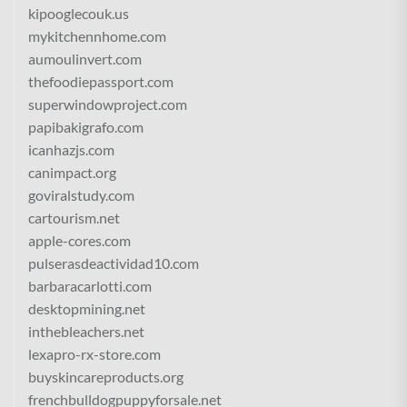
kipooglecouk.us
mykitchennhome.com
aumoulinvert.com
thefoodiepassport.com
superwindowproject.com
papibakigrafo.com
icanhazjs.com
canimpact.org
goviralstudy.com
cartourism.net
apple-cores.com
pulserasdeactividad10.com
barbaracarlotti.com
desktopmining.net
inthebleachers.net
lexapro-rx-store.com
buyskincareproducts.org
frenchbulldogpuppyforsale.net