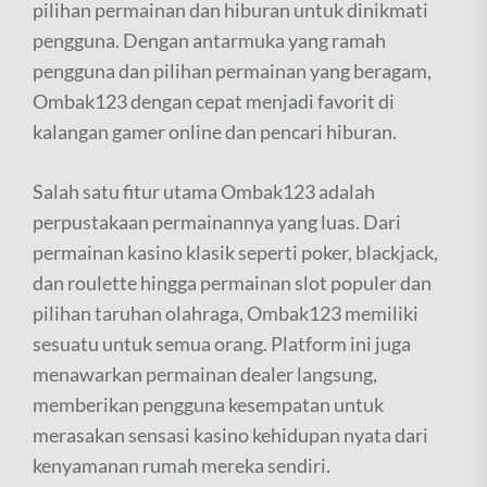
pilihan permainan dan hiburan untuk dinikmati
pengguna. Dengan antarmuka yang ramah
pengguna dan pilihan permainan yang beragam,
Ombak123 dengan cepat menjadi favorit di
kalangan gamer online dan pencari hiburan.
Salah satu fitur utama Ombak123 adalah
perpustakaan permainannya yang luas. Dari
permainan kasino klasik seperti poker, blackjack,
dan roulette hingga permainan slot populer dan
pilihan taruhan olahraga, Ombak123 memiliki
sesuatu untuk semua orang. Platform ini juga
menawarkan permainan dealer langsung,
memberikan pengguna kesempatan untuk
merasakan sensasi kasino kehidupan nyata dari
kenyamanan rumah mereka sendiri.