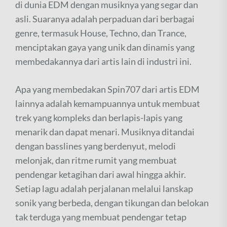
di dunia EDM dengan musiknya yang segar dan
asli. Suaranya adalah perpaduan dari berbagai
genre, termasuk House, Techno, dan Trance,
menciptakan gaya yang unik dan dinamis yang
membedakannya dari artis lain di industri ini.
Apa yang membedakan Spin707 dari artis EDM
lainnya adalah kemampuannya untuk membuat
trek yang kompleks dan berlapis-lapis yang
menarik dan dapat menari. Musiknya ditandai
dengan basslines yang berdenyut, melodi
melonjak, dan ritme rumit yang membuat
pendengar ketagihan dari awal hingga akhir.
Setiap lagu adalah perjalanan melalui lanskap
sonik yang berbeda, dengan tikungan dan belokan
tak terduga yang membuat pendengar tetap