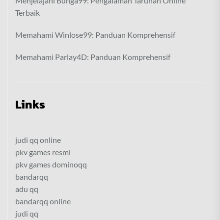
Menjelajahi Bunga99: Pengalaman Taruhan Online
Terbaik
Memahami Winlose99: Panduan Komprehensif
Memahami Parlay4D: Panduan Komprehensif
Links
judi qq online
pkv games resmi
pkv games dominoqq
bandarqq
adu qq
bandarqq online
judi qq