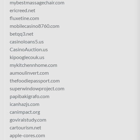
mybestmassagechair.com
ericreed.net
fluxetine.com
mobilecasino8760.com
betqq3.net
casinoloans5.us
CasinoAuction.us
kipooglecouk.us
mykitchennhome.com
aumoulinvert.com
thefoodiepassport.com
superwindowproject.com
papibakigrafo.com
icanhazjs.com
canimpact.org
goviralstudy.com
cartourism.net
apple-cores.com