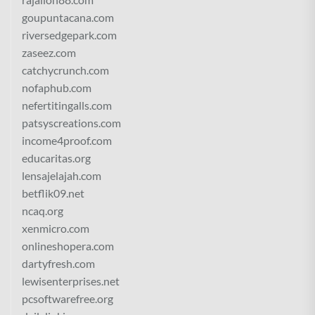
goupuntacana.com
riversedgepark.com
zaseez.com
catchycrunch.com
nofaphub.com
nefertitingalls.com
patsyscreations.com
income4proof.com
educaritas.org
lensajelajah.com
betflik09.net
ncaq.org
xenmicro.com
onlineshopera.com
dartyfresh.com
lewisenterprises.net
pcsoftwarefree.org