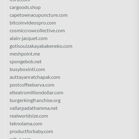
cargoods.shop
capetownacupuncture.com
bitcoinvideospro.com
cosmiccrowcollective.com
alain-jacquet.com
gotisouizakayabakeneko.com
meshpoint.me
spongebob.net
busyboxintl.com
auttayanratchapak.com
postcoffeebarva.com
elteatromilliondollar.com
burgerkingfranchise.org
vallarpadathamma.net
realworldsize.com
teknolama.com
productforbaby.com
orb-z.com