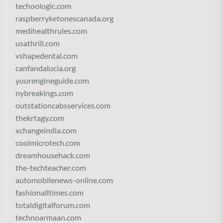
techoologic.com
raspberryketonescanada.org
medihealthrules.com
usathrill.com
vshapedental.com
canfandalucia.org
yourengineguide.com
nybreakings.com
outstationcabsservices.com
thekrtagy.com
xchangeindia.com
coolmicrotech.com
dreamhousehack.com
the-techteacher.com
automobilenews-online.com
fashionalltimes.com
totaldigitalforum.com
technoarmaan.com