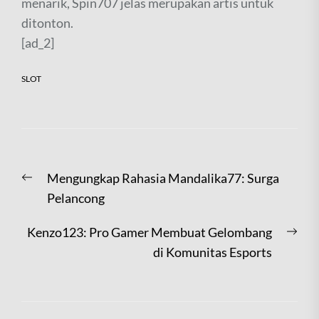
menarik, Spin707 jelas merupakan artis untuk
ditonton.
[ad_2]
SLOT
Post
Previous
Mengungkap Rahasia Mandalika77: Surga
navigation
post:
Pelancong
Nex
Kenzo123: Pro Gamer Membuat Gelombang
post
di Komunitas Esports