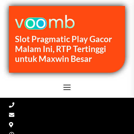
Skip
to
the
content
Slot Pragmatic Play Gacor
Slot
Pragmatic
Malam Ini, RTP Tertinggi
Play
untuk Maxwin Besar
Gacor
Malam
Ini,
RTP
Tertinggi
untuk
Maxwin
Besar