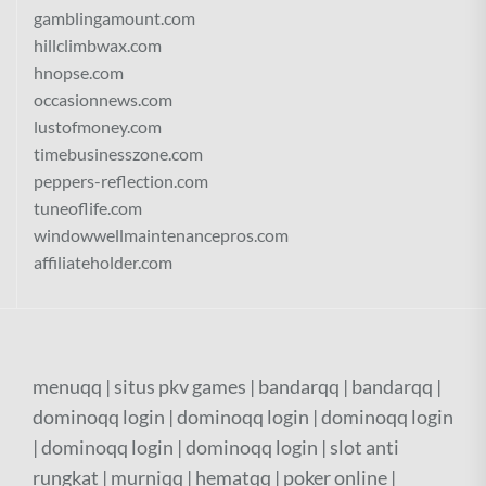
gamblingamount.com
hillclimbwax.com
hnopse.com
occasionnews.com
lustofmoney.com
timebusinesszone.com
peppers-reflection.com
tuneoflife.com
windowwellmaintenancepros.com
affiliateholder.com
menuqq
|
situs pkv games
|
bandarqq
|
bandarqq
|
dominoqq login
|
dominoqq login
|
dominoqq login
|
dominoqq login
|
dominoqq login
|
slot anti
rungkat
|
murniqq
|
hematqq
|
poker online
|