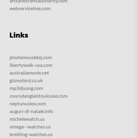
artsandcraftsauthority.com
webservicelive.com
Links
jimsfamousbbq.com
libertywalk-usa.com
australiamovie.net
gizmobird.co.uk
mp3djsong.com
coursdanglaistoulouse.com
neptunuslex.com
auguri-di-natale.info
michelewatch.us
omega--watches.us
breitling-watches.us