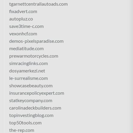
tgarnettcentrallautoads.com
fixadvert.com
autopluz.co
save3time-c.com
vexonhcf.com
demos-pixelsparadise.com
mediatitude.com
prewarmotorcycles.com
simracinglinks.com
dosyamerkezi.net
le-surrealisme.com
showcasebeauty.com
insurancepolicyexpert.com
statkeycompany.com
carolinadeckbuilders.com
topinvestingblog.com
top50tools.com
the-rep.com