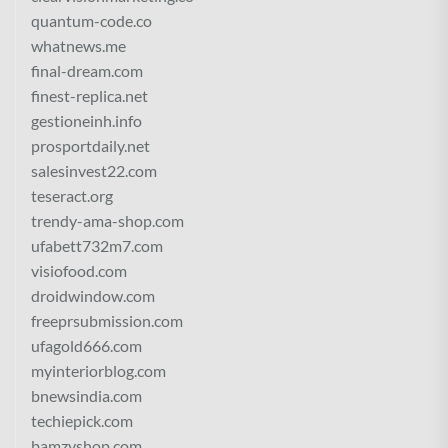
quantum-code.co
whatnews.me
final-dream.com
finest-replica.net
gestioneinh.info
prosportdaily.net
salesinvest22.com
teseract.org
trendy-ama-shop.com
ufabett732m7.com
visiofood.com
droidwindow.com
freeprsubmission.com
ufagold666.com
myinteriorblog.com
bnewsindia.com
techiepick.com
bamzyshop.com