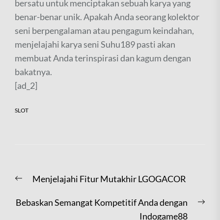
bersatu untuk menciptakan sebuah karya yang
benar-benar unik. Apakah Anda seorang kolektor
seni berpengalaman atau pengagum keindahan,
menjelajahi karya seni Suhu189 pasti akan
membuat Anda terinspirasi dan kagum dengan
bakatnya.
[ad_2]
SLOT
Post
Previous
Menjelajahi Fitur Mutakhir LGOGACOR
navigation
post:
Nex
Bebaskan Semangat Kompetitif Anda dengan
post
Indogame88