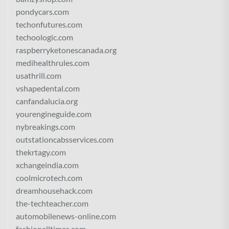
pondycars.com
techonfutures.com
techoologic.com
raspberryketonescanada.org
medihealthrules.com
usathrill.com
vshapedental.com
canfandalucia.org
yourengineguide.com
nybreakings.com
outstationcabsservices.com
thekrtagy.com
xchangeindia.com
coolmicrotech.com
dreamhousehack.com
the-techteacher.com
automobilenews-online.com
fashionalltimes.com