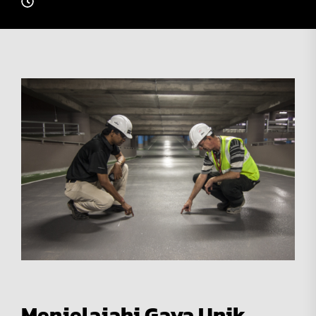
Menjelajahi Gaya Unik