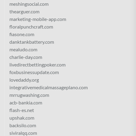
meshingsocial.com
thearguer.com
marketing-mobile-app.com
floralpunchcraft.com
fiasone.com
danktankbattery.com
mealudo.com
charlie-day.com
livedirectbettingpoker.com
foxbusinessupdate.com
lovedaddy.org
integrativemedicalmassageplano.com
mrrugwashing.com
acb-bankia.com
flash-es.net
upshak.com
backsilo.com
siviralqq.com