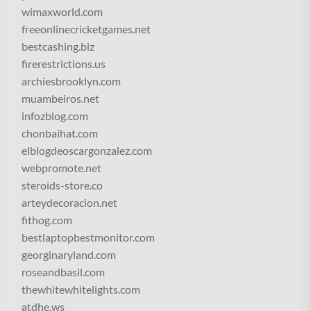
wimaxworld.com
freeonlinecricketgames.net
bestcashing.biz
firerestrictions.us
archiesbrooklyn.com
muambeiros.net
infozblog.com
chonbaihat.com
elblogdeoscargonzalez.com
webpromote.net
steroids-store.co
arteydecoracion.net
fithog.com
bestlaptopbestmonitor.com
georginaryland.com
roseandbasil.com
thewhitewhitelights.com
atdhe.ws