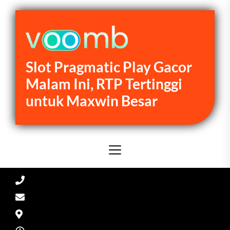
Skip
to
the
content
Slot Pragmatic Play Gacor
Slot
Pragmatic
Malam Ini, RTP Tertinggi
Play
untuk Maxwin Besar
Gacor
Malam
Ini,
RTP
Tertinggi
untuk
Maxwin
Besar