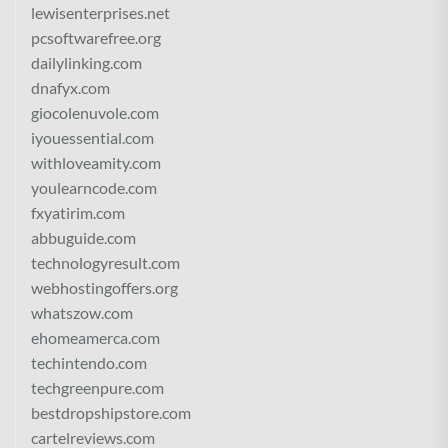
lewisenterprises.net
pcsoftwarefree.org
dailylinking.com
dnafyx.com
giocolenuvole.com
iyouessential.com
withloveamity.com
youlearncode.com
fxyatirim.com
abbuguide.com
technologyresult.com
webhostingoffers.org
whatszow.com
ehomeamerca.com
techintendo.com
techgreenpure.com
bestdropshipstore.com
cartelreviews.com