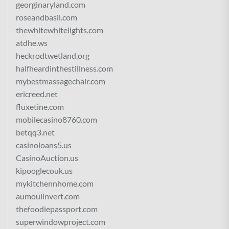
georginaryland.com
roseandbasil.com
thewhitewhitelights.com
atdhe.ws
heckrodtwetland.org
halfheardinthestillness.com
mybestmassagechair.com
ericreed.net
fluxetine.com
mobilecasino8760.com
betqq3.net
casinoloans5.us
CasinoAuction.us
kipooglecouk.us
mykitchennhome.com
aumoulinvert.com
thefoodiepassport.com
superwindowproject.com