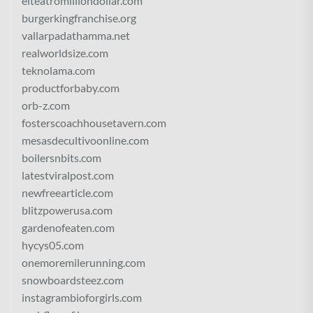
elteatromilliondollar.com
burgerkingfranchise.org
vallarpadathamma.net
realworldsize.com
teknolama.com
productforbaby.com
orb-z.com
fosterscoachhousetavern.com
mesasdecultivoonline.com
boilersnbits.com
latestviralpost.com
newfreearticle.com
blitzpowerusa.com
gardenofeaten.com
hycys05.com
onemoremilerunning.com
snowboardsteez.com
instagrambioforgirls.com