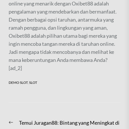
online yang menarik dengan Oxibet88 adalah
pengalaman yang mendebarkan dan bermanfaat.
Dengan berbagai opsi taruhan, antarmuka yang
ramah pengguna, dan lingkungan yang aman,
Oxibet88 adalah pilihan utama bagi mereka yang
ingin mencoba tangan mereka di taruhan online.
Jadi mengapa tidak mencobanya dan melihat ke
mana keberuntungan Anda membawa Anda?
[ad_2]
DEMO SLOT
,
SLOT
Post
Previous
Temui Juragan88: Bintang yang Meningkat di
navigation