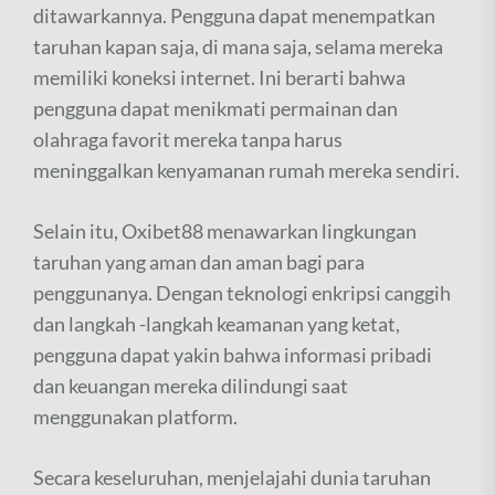
ditawarkannya. Pengguna dapat menempatkan
taruhan kapan saja, di mana saja, selama mereka
memiliki koneksi internet. Ini berarti bahwa
pengguna dapat menikmati permainan dan
olahraga favorit mereka tanpa harus
meninggalkan kenyamanan rumah mereka sendiri.
Selain itu, Oxibet88 menawarkan lingkungan
taruhan yang aman dan aman bagi para
penggunanya. Dengan teknologi enkripsi canggih
dan langkah -langkah keamanan yang ketat,
pengguna dapat yakin bahwa informasi pribadi
dan keuangan mereka dilindungi saat
menggunakan platform.
Secara keseluruhan, menjelajahi dunia taruhan