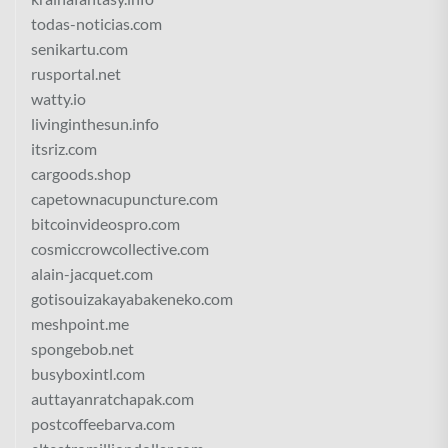
todas-noticias.com
senikartu.com
rusportal.net
watty.io
livinginthesun.info
itsriz.com
cargoods.shop
capetownacupuncture.com
bitcoinvideospro.com
cosmiccrowcollective.com
alain-jacquet.com
gotisouizakayabakeneko.com
meshpoint.me
spongebob.net
busyboxintl.com
auttayanratchapak.com
postcoffeebarva.com