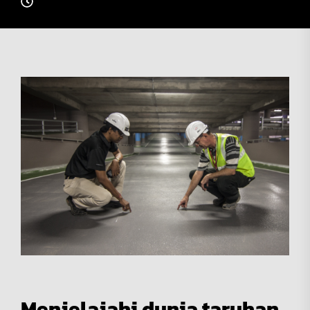
Menjelajahi dunia taruhan