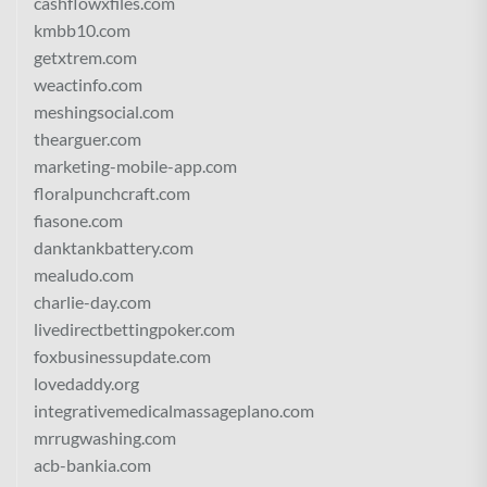
cashflowxfiles.com
kmbb10.com
getxtrem.com
weactinfo.com
meshingsocial.com
thearguer.com
marketing-mobile-app.com
floralpunchcraft.com
fiasone.com
danktankbattery.com
mealudo.com
charlie-day.com
livedirectbettingpoker.com
foxbusinessupdate.com
lovedaddy.org
integrativemedicalmassageplano.com
mrrugwashing.com
acb-bankia.com