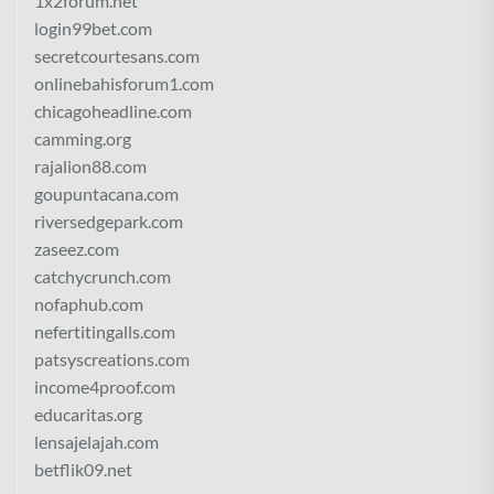
1x2forum.net
login99bet.com
secretcourtesans.com
onlinebahisforum1.com
chicagoheadline.com
camming.org
rajalion88.com
goupuntacana.com
riversedgepark.com
zaseez.com
catchycrunch.com
nofaphub.com
nefertitingalls.com
patsyscreations.com
income4proof.com
educaritas.org
lensajelajah.com
betflik09.net