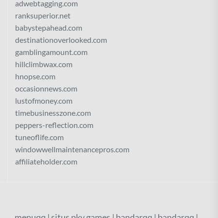
adwebtagging.com
ranksuperior.net
babystepahead.com
destinationoverlooked.com
gamblingamount.com
hillclimbwax.com
hnopse.com
occasionnews.com
lustofmoney.com
timebusinesszone.com
peppers-reflection.com
tuneoflife.com
windowwellmaintenancepros.com
affiliateholder.com
menuqq
|
situs pkv games
|
bandarqq
|
bandarqq
|