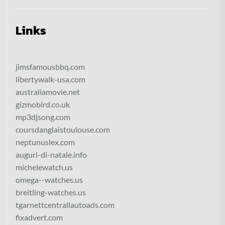
Links
jimsfamousbbq.com
libertywalk-usa.com
australiamovie.net
gizmobird.co.uk
mp3djsong.com
coursdanglaistoulouse.com
neptunuslex.com
auguri-di-natale.info
michelewatch.us
omega--watches.us
breitling-watches.us
tgarnettcentrallautoads.com
fixadvert.com