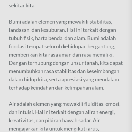
sekitar kita.
Bumi adalah elemen yang mewakili stabilitas,
landasan, dan kesuburan. Hal ini terkait dengan
tubuh fisik, harta benda, dan alam. Bumi adalah
fondasi tempat seluruh kehidupan bergantung,
memberikan kita rasa aman dan rasa memiliki.
Dengan terhubung dengan unsur tanah, kita dapat
menumbuhkan rasa stabilitas dan keseimbangan
dalam hidup kita, serta apresiasi yang mendalam
terhadap keindahan dan kelimpahan alam.
Air adalah elemen yang mewakili fluiditas, emosi,
dan intuisi. Hal ini terkait dengan aliran energi,
kreativitas, dan pikiran bawah sadar. Air
mengajarkan kita untuk mengikuti arus,