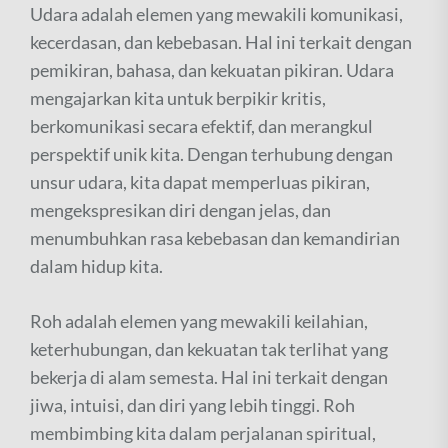
Udara adalah elemen yang mewakili komunikasi,
kecerdasan, dan kebebasan. Hal ini terkait dengan
pemikiran, bahasa, dan kekuatan pikiran. Udara
mengajarkan kita untuk berpikir kritis,
berkomunikasi secara efektif, dan merangkul
perspektif unik kita. Dengan terhubung dengan
unsur udara, kita dapat memperluas pikiran,
mengekspresikan diri dengan jelas, dan
menumbuhkan rasa kebebasan dan kemandirian
dalam hidup kita.
Roh adalah elemen yang mewakili keilahian,
keterhubungan, dan kekuatan tak terlihat yang
bekerja di alam semesta. Hal ini terkait dengan
jiwa, intuisi, dan diri yang lebih tinggi. Roh
membimbing kita dalam perjalanan spiritual,