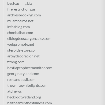
bestcashing.biz
firerestrictions.us
archiesbrooklyn.com
muambeiros.net
infozblog.com
chonbaihat.com
elblogdeoscargonzalez.com
webpromote.net
steroids-store.co
arteydecoracion.net
fithog.com
bestlaptopbestmonitor.com
georginaryland.com
roseandbasil.com
thewhitewhitelights.com
atdhe.ws
heckrodtwetland.org
halfheardinthestillness.com