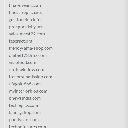
final-dream.com
finest-replica.net
gestioneinh.info
prosportdaily.net
salesinvest22.com
teseract.org
trendy-ama-shop.com
ufabett732m7.com
visiofood.com
droidwindow.com
freeprsubmission.com
ufagold666.com
myinteriorblog.com
bnewsindia.com
techiepick.com
bamzyshop.com
pondycars.com
techonfutures.com