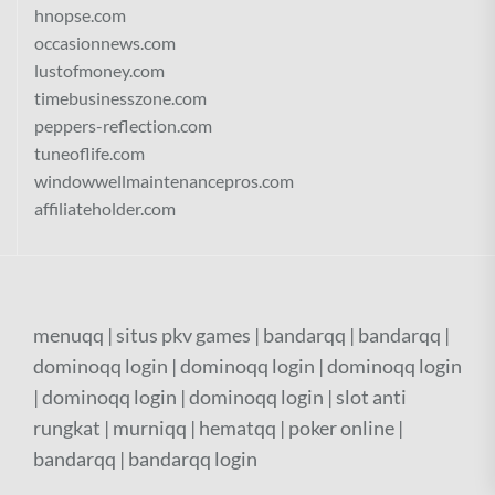
hnopse.com
occasionnews.com
lustofmoney.com
timebusinesszone.com
peppers-reflection.com
tuneoflife.com
windowwellmaintenancepros.com
affiliateholder.com
menuqq
|
situs pkv games
|
bandarqq
|
bandarqq
|
dominoqq login
|
dominoqq login
|
dominoqq login
|
dominoqq login
|
dominoqq login
|
slot anti
rungkat
|
murniqq
|
hematqq
|
poker online
|
bandarqq
|
bandarqq login