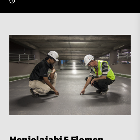
Menjelajahi 5 Elemen