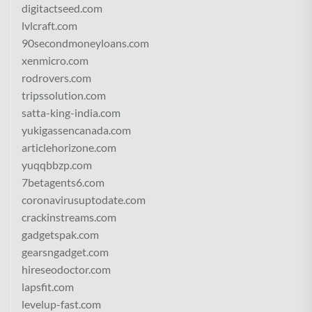
digitactseed.com
lvlcraft.com
90secondmoneyloans.com
xenmicro.com
rodrovers.com
tripssolution.com
satta-king-india.com
yukigassencanada.com
articlehorizone.com
yuqqbbzp.com
7betagents6.com
coronavirusuptodate.com
crackinstreams.com
gadgetspak.com
gearsngadget.com
hireseodoctor.com
lapsfit.com
levelup-fast.com