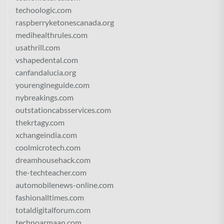
techoologic.com
raspberryketonescanada.org
medihealthrules.com
usathrill.com
vshapedental.com
canfandalucia.org
yourengineguide.com
nybreakings.com
outstationcabsservices.com
thekrtagy.com
xchangeindia.com
coolmicrotech.com
dreamhousehack.com
the-techteacher.com
automobilenews-online.com
fashionalltimes.com
totaldigitalforum.com
technoarmaan.com