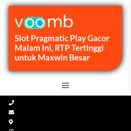
Skip
to
the
content
Slot Pragmatic Play Gacor
Slot
Pragmatic
Malam Ini, RTP Tertinggi
Play
untuk Maxwin Besar
Gacor
Malam
Ini,
RTP
Tertinggi
untuk
Maxwin
Besar