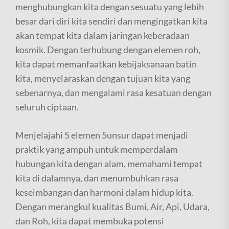
menghubungkan kita dengan sesuatu yang lebih
besar dari diri kita sendiri dan mengingatkan kita
akan tempat kita dalam jaringan keberadaan
kosmik. Dengan terhubung dengan elemen roh,
kita dapat memanfaatkan kebijaksanaan batin
kita, menyelaraskan dengan tujuan kita yang
sebenarnya, dan mengalami rasa kesatuan dengan
seluruh ciptaan.
Menjelajahi 5 elemen 5unsur dapat menjadi
praktik yang ampuh untuk memperdalam
hubungan kita dengan alam, memahami tempat
kita di dalamnya, dan menumbuhkan rasa
keseimbangan dan harmoni dalam hidup kita.
Dengan merangkul kualitas Bumi, Air, Api, Udara,
dan Roh, kita dapat membuka potensi