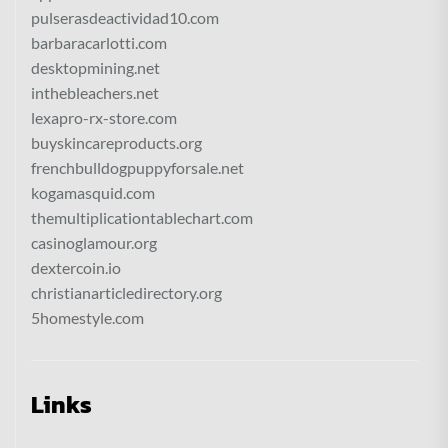
pulserasdeactividad10.com
barbaracarlotti.com
desktopmining.net
inthebleachers.net
lexapro-rx-store.com
buyskincareproducts.org
frenchbulldogpuppyforsale.net
kogamasquid.com
themultiplicationtablechart.com
casinoglamour.org
dextercoin.io
christianarticledirectory.org
5homestyle.com
Links