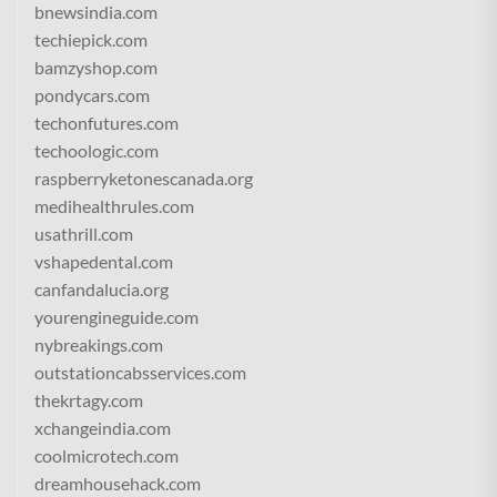
bnewsindia.com
techiepick.com
bamzyshop.com
pondycars.com
techonfutures.com
techoologic.com
raspberryketonescanada.org
medihealthrules.com
usathrill.com
vshapedental.com
canfandalucia.org
yourengineguide.com
nybreakings.com
outstationcabsservices.com
thekrtagy.com
xchangeindia.com
coolmicrotech.com
dreamhousehack.com