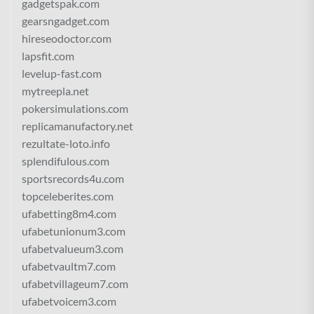
gadgetspak.com
gearsngadget.com
hireseodoctor.com
lapsfit.com
levelup-fast.com
mytreepla.net
pokersimulations.com
replicamanufactory.net
rezultate-loto.info
splendifulous.com
sportsrecords4u.com
topceleberites.com
ufabetting8m4.com
ufabetunionum3.com
ufabetvalueum3.com
ufabetvaultm7.com
ufabetvillageum7.com
ufabetvoicem3.com