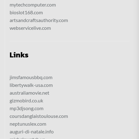
mytechcomputer.com
bioslot168.com
artsandcraftsauthority.com
webservicelive.com
Links
jimsfamousbbq.com
libertywalk-usa.com
australiamovie.net
gizmobird.co.uk
mp3djsong.com
coursdanglaistoulouse.com
neptunuslex.com
auguri-di-natale.info