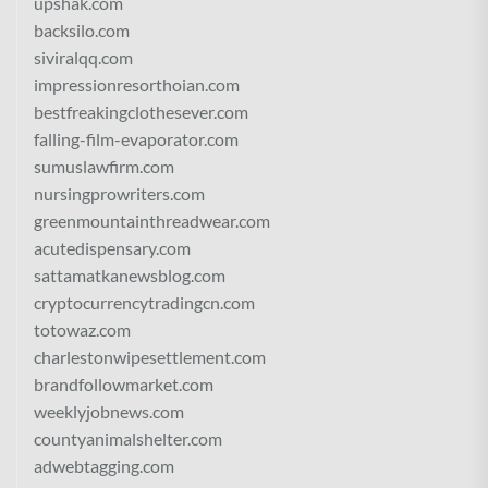
upshak.com
backsilo.com
siviralqq.com
impressionresorthoian.com
bestfreakingclothesever.com
falling-film-evaporator.com
sumuslawfirm.com
nursingprowriters.com
greenmountainthreadwear.com
acutedispensary.com
sattamatkanewsblog.com
cryptocurrencytradingcn.com
totowaz.com
charlestonwipesettlement.com
brandfollowmarket.com
weeklyjobnews.com
countyanimalshelter.com
adwebtagging.com