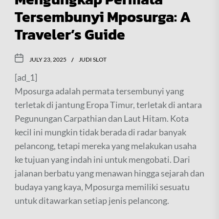
Tersembunyi Mposurga: A
Traveler’s Guide
JULY 23, 2025
JUDI SLOT
[ad_1]
Mposurga adalah permata tersembunyi yang
terletak di jantung Eropa Timur, terletak di antara
Pegunungan Carpathian dan Laut Hitam. Kota
kecil ini mungkin tidak berada di radar banyak
pelancong, tetapi mereka yang melakukan usaha
ke tujuan yang indah ini untuk mengobati. Dari
jalanan berbatu yang menawan hingga sejarah dan
budaya yang kaya, Mposurga memiliki sesuatu
untuk ditawarkan setiap jenis pelancong.