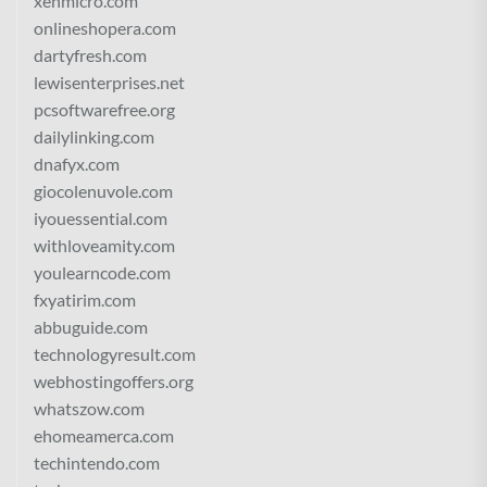
xenmicro.com
onlineshopera.com
dartyfresh.com
lewisenterprises.net
pcsoftwarefree.org
dailylinking.com
dnafyx.com
giocolenuvole.com
iyouessential.com
withloveamity.com
youlearncode.com
fxyatirim.com
abbuguide.com
technologyresult.com
webhostingoffers.org
whatszow.com
ehomeamerca.com
techintendo.com