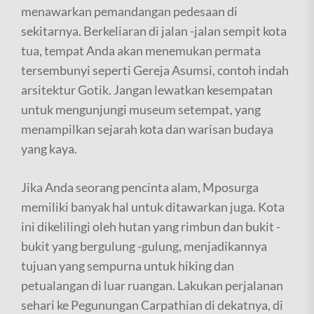
menawarkan pemandangan pedesaan di
sekitarnya. Berkeliaran di jalan -jalan sempit kota
tua, tempat Anda akan menemukan permata
tersembunyi seperti Gereja Asumsi, contoh indah
arsitektur Gotik. Jangan lewatkan kesempatan
untuk mengunjungi museum setempat, yang
menampilkan sejarah kota dan warisan budaya
yang kaya.
Jika Anda seorang pencinta alam, Mposurga
memiliki banyak hal untuk ditawarkan juga. Kota
ini dikelilingi oleh hutan yang rimbun dan bukit -
bukit yang bergulung -gulung, menjadikannya
tujuan yang sempurna untuk hiking dan
petualangan di luar ruangan. Lakukan perjalanan
sehari ke Pegunungan Carpathian di dekatnya, di