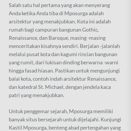
Salah satu hal pertama yang akan menyerang
Anda ketika Anda tiba di Mposurga adalah
arsitektur yang menakjubkan. Kota ini adalah
rumah bagi campuran bangunan Gothic,
Renaissance, dan Baroque, masing -masing
menceritakan kisahnya sendiri. Berjalan -jalanlah
melalui pusat kota dan kagumi rincian bangunan
yang rumit, dari lukisan dinding berwarna -warni
hingga fasad hiasan. Pastikan untuk mengunjungi
balai kota, contoh indah arsitektur Renaissance,
dan katedral St. Michael, dengan jendela kaca
patri yang menakjubkan.
Untuk penggemar sejarah, Mposurga memiliki
banyak situs bersejarah untuk dijelajahi. Kunjungi
Kastil Mposurga, benteng abad pertengahan yang