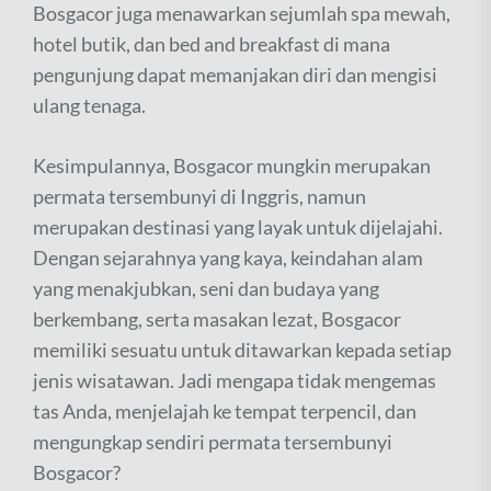
Bosgacor juga menawarkan sejumlah spa mewah,
hotel butik, dan bed and breakfast di mana
pengunjung dapat memanjakan diri dan mengisi
ulang tenaga.
Kesimpulannya, Bosgacor mungkin merupakan
permata tersembunyi di Inggris, namun
merupakan destinasi yang layak untuk dijelajahi.
Dengan sejarahnya yang kaya, keindahan alam
yang menakjubkan, seni dan budaya yang
berkembang, serta masakan lezat, Bosgacor
memiliki sesuatu untuk ditawarkan kepada setiap
jenis wisatawan. Jadi mengapa tidak mengemas
tas Anda, menjelajah ke tempat terpencil, dan
mengungkap sendiri permata tersembunyi
Bosgacor?