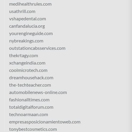
medihealthrules.com
usathrill.com
vshapedental.com
canfandalucia.org
yourengineguide.com
nybreakings.com
outstationcabsservices.com
thekrtagy.com
xchangeindia.com
coolmicrotech.com
dreamhousehack.com
the-techteacher.com
automobilenews-online.com
fashionalltimes.com
totaldigitalforum.com
technoarmaan.com
empresasposicionamientoweb.com
tonybestcosmetics.com