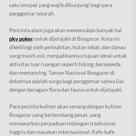
satu tempat yang wajib dikunjungi bagi para
penggemar sejarah.
Pencinta alam juga akan menemukan banyak hal
pkv poker
untuk dijelajahi di Bosgacor. Kota ini
dikelilingi oleh perbukitan, hutan lebat, dan danau
yang masih asli, menjadikannya tujuan ideal untuk
aktivitas luar ruangan seperti hiking, bersepeda,
dan memancing. Taman Nasional Bosgacor di
dekatnya adalah surga bagi penggemar satwa liar,
dengan beragam flora dan fauna untuk dijelajahi.
Para pecinta kuliner akan senang dengan kuliner
Bosgacor yang berkembang pesat, yang
menawarkan perpaduan hidangan tradisional
Inggris dan masakan internasional. Kafe-kafe