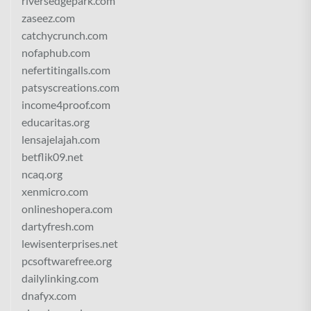
riversedgepark.com
zaseez.com
catchycrunch.com
nofaphub.com
nefertitingalls.com
patsyscreations.com
income4proof.com
educaritas.org
lensajelajah.com
betflik09.net
ncaq.org
xenmicro.com
onlineshopera.com
dartyfresh.com
lewisenterprises.net
pcsoftwarefree.org
dailylinking.com
dnafyx.com