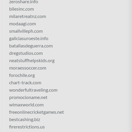
zeroshare.info
bilesinc.com
milaretreatnz.com
modaagi.com
smallvilleph.com
galiciasuroeste.info
batallasdeguerra.com
dregstudios.com
neatstuffhelpskids.org
moraessoccer.com
forochile.org
chart-track.com
wonderfultraveling.com
promocioname.net
wimaxworld.com
freeonlinecricketgames.net
bestcashing.biz
firerestrictions.us