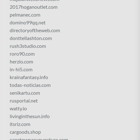
2017hoganoutlet.com
pelmanec.com
domino99qq.net
directoryoftheweb.com
donttellashton.com
rush3studio.com
roro90.com
herzio.com
in-hi5.com
krainafantasy.info
todas-noticias.com
senikartu.com
rusportal.net
watty.io
livinginthesun.info
itsriz.com
cargoods.shop
capetownacupuncture.com