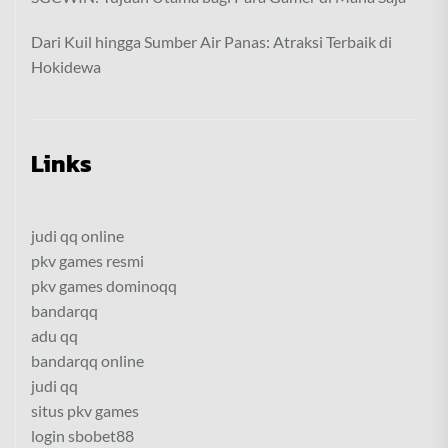
Dari Kuil hingga Sumber Air Panas: Atraksi Terbaik di
Hokidewa
Links
judi qq online
pkv games resmi
pkv games dominoqq
bandarqq
adu qq
bandarqq online
judi qq
situs pkv games
login sbobet88