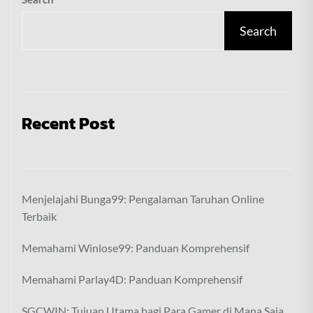
Search
Recent Post
Menjelajahi Bunga99: Pengalaman Taruhan Online
Terbaik
Memahami Winlose99: Panduan Komprehensif
Memahami Parlay4D: Panduan Komprehensif
SGCWIN: Tujuan Utama bagi Para Gamer di Mana Saja