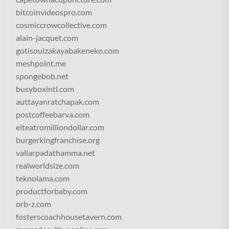
bitcoinvideospro.com
cosmiccrowcollective.com
alain-jacquet.com
gotisouizakayabakeneko.com
meshpoint.me
spongebob.net
busyboxintl.com
auttayanratchapak.com
postcoffeebarva.com
elteatromilliondollar.com
burgerkingfranchise.org
vallarpadathamma.net
realworldsize.com
teknolama.com
productforbaby.com
orb-z.com
fosterscoachhousetavern.com