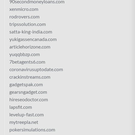
90secondmoneyloans.com
xenmicro.com
rodrovers.com
tripssolution.com
satta-king-india.com
yukigassencanada.com
articlehorizone.com
yuqqbbzp.com
7betagents6.com
coronavirusuptodate.com
crackinstreams.com
gadgetspak.com
gearsngadget.com
hireseodoctor.com
lapsfit.com
levelup-fast.com
mytreepla.net
pokersimulations.com