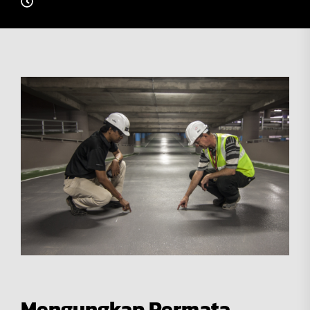
Mengungkap Permata