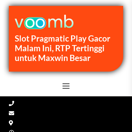
Skip
to
the
content
Slot Pragmatic Play Gacor
Slot
Pragmatic
Malam Ini, RTP Tertinggi
Play
untuk Maxwin Besar
Gacor
Malam
Ini,
RTP
Tertinggi
untuk
Maxwin
Besar