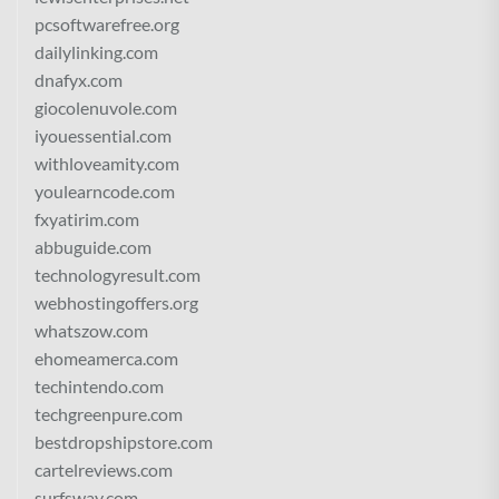
pcsoftwarefree.org
dailylinking.com
dnafyx.com
giocolenuvole.com
iyouessential.com
withloveamity.com
youlearncode.com
fxyatirim.com
abbuguide.com
technologyresult.com
webhostingoffers.org
whatszow.com
ehomeamerca.com
techintendo.com
techgreenpure.com
bestdropshipstore.com
cartelreviews.com
surfsway.com