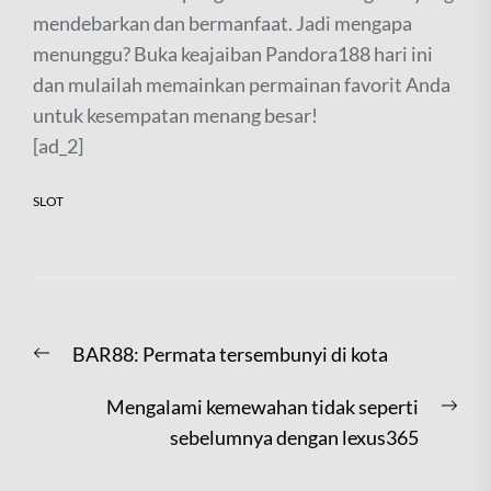
mendebarkan dan bermanfaat. Jadi mengapa
menunggu? Buka keajaiban Pandora188 hari ini
dan mulailah memainkan permainan favorit Anda
untuk kesempatan menang besar!
[ad_2]
SLOT
Post
Previous
BAR88: Permata tersembunyi di kota
navigation
post:
Nex
Mengalami kemewahan tidak seperti
post
sebelumnya dengan lexus365