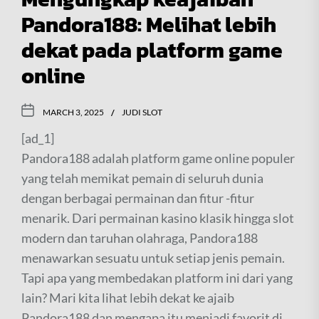
Pandora188: Melihat lebih
dekat pada platform game
online
MARCH 3, 2025
JUDI SLOT
[ad_1]
Pandora188 adalah platform game online populer
yang telah memikat pemain di seluruh dunia
dengan berbagai permainan dan fitur -fitur
menarik. Dari permainan kasino klasik hingga slot
modern dan taruhan olahraga, Pandora188
menawarkan sesuatu untuk setiap jenis pemain.
Tapi apa yang membedakan platform ini dari yang
lain? Mari kita lihat lebih dekat ke ajaib
Pandora188 dan mengapa itu menjadi favorit di