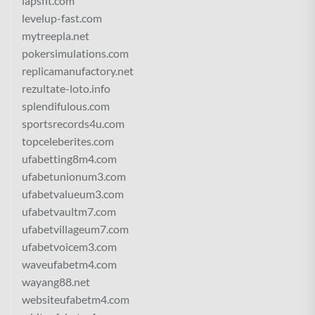
lapsfit.com
levelup-fast.com
mytreepla.net
pokersimulations.com
replicamanufactory.net
rezultate-loto.info
splendifulous.com
sportsrecords4u.com
topceleberites.com
ufabetting8m4.com
ufabetunionum3.com
ufabetvalueum3.com
ufabetvaultm7.com
ufabetvillageum7.com
ufabetvoicem3.com
waveufabetm4.com
wayang88.net
websiteufabetm4.com