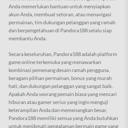
Anda memerlukan bantuan untuk menyiapkan
akun Anda, membuat setoran, atau menavigasi
permainan, tim dukungan pelanggan yang ramah
dan berpengetahuan di Pandora188 selalu siap
membantu Anda.
Secara keseluruhan, Pandora188 adalah platform
game online terkemuka yang menawarkan
kombinasi pemenang desain ramah pengguna,
beragam pilihan permainan, bonus yang murah
hati, dan dukungan pelanggan yang sangat baik.
Apakah Anda seorang pemain biasa yang mencari
hiburan atau gamer serius yang ingin menguji
keterampilan Anda dan memenangkan besar,
Pandora188 memiliki semua yang Anda butuhkan
untuk menikmati pengalaman bermain game yang