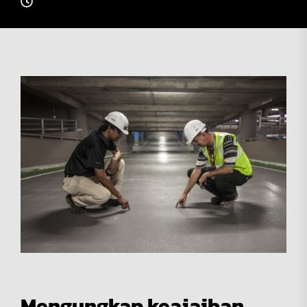
Mengungkap keajaiban