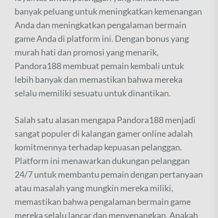
banyak peluang untuk meningkatkan kemenangan
Anda dan meningkatkan pengalaman bermain
game Anda di platform ini. Dengan bonus yang
murah hati dan promosi yang menarik,
Pandora188 membuat pemain kembali untuk
lebih banyak dan memastikan bahwa mereka
selalu memiliki sesuatu untuk dinantikan.
Salah satu alasan mengapa Pandora188 menjadi
sangat populer di kalangan gamer online adalah
komitmennya terhadap kepuasan pelanggan.
Platform ini menawarkan dukungan pelanggan
24/7 untuk membantu pemain dengan pertanyaan
atau masalah yang mungkin mereka miliki,
memastikan bahwa pengalaman bermain game
mereka selalu lancar dan menyenangkan. Apakah