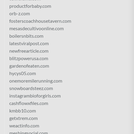
productforbaby.com
orb-z.com
fosterscoachhousetavern.com
mesasdecultivoonline.com
boilersnbits.com
latestviralpost.com
newfreearticle.com
blitzpowerusa.com
gardenofeaten.com
hycys05.com
onemoremilerunning.com
snowboardsteez.com
instagrambioforgirls.com
cashflowxfiles.com
kmbb10.com
getxtrem.com
weactinfo.com
meshingsocial.com