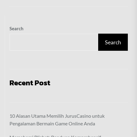
Search
Search
Recent Post
10 Alasan Utama Memilih JurusCasino untuk
Pengalaman Bermain Game Online Anda