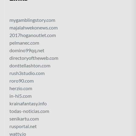
mygamblingstory.com
majalahwekonews.com
2017hoganoutlet.com
pelmanec.com
domino99qq.net
directoryoftheweb.com
donttellashton.com
rush3studio.com
roro90.com
herzio.com
in-hi5.com
krainafantasy.info
todas-noticias.com
senikartu.com
rusportal.net
watty.io