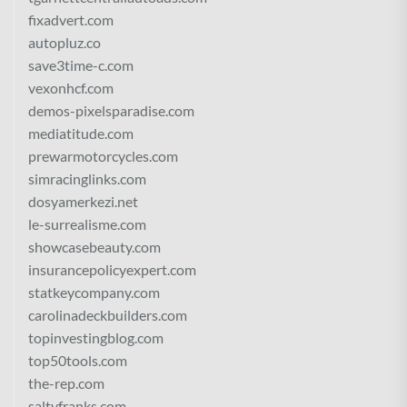
fixadvert.com
autopluz.co
save3time-c.com
vexonhcf.com
demos-pixelsparadise.com
mediatitude.com
prewarmotorcycles.com
simracinglinks.com
dosyamerkezi.net
le-surrealisme.com
showcasebeauty.com
insurancepolicyexpert.com
statkeycompany.com
carolinadeckbuilders.com
topinvestingblog.com
top50tools.com
the-rep.com
saltyfranks.com