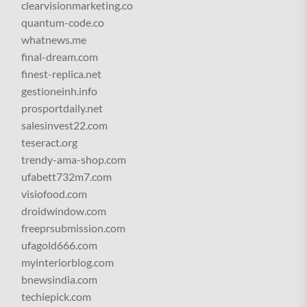
clearvisionmarketing.co
quantum-code.co
whatnews.me
final-dream.com
finest-replica.net
gestioneinh.info
prosportdaily.net
salesinvest22.com
teseract.org
trendy-ama-shop.com
ufabett732m7.com
visiofood.com
droidwindow.com
freeprsubmission.com
ufagold666.com
myinteriorblog.com
bnewsindia.com
techiepick.com