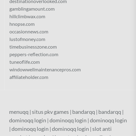
destinationoverlooked.com
gamblingamount.com
hillclimbwax.com
hnopse.com
occasionnews.com
lustofmoney.com
timebusinesszone.com
peppers-reflection.com
tuneoflife.com
windowwellmaintenancepros.com
affiliateholder.com
menuqq
|
situs pkv games
|
bandarqq
|
bandarqq
|
dominoqq login
|
dominoqq login
|
dominoqq login
|
dominoqq login
|
dominoqq login
|
slot anti