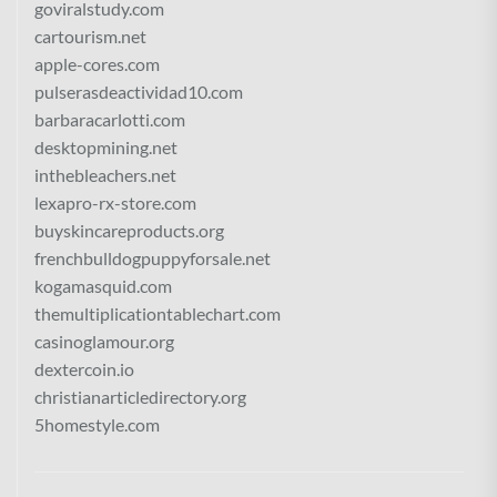
goviralstudy.com
cartourism.net
apple-cores.com
pulserasdeactividad10.com
barbaracarlotti.com
desktopmining.net
inthebleachers.net
lexapro-rx-store.com
buyskincareproducts.org
frenchbulldogpuppyforsale.net
kogamasquid.com
themultiplicationtablechart.com
casinoglamour.org
dextercoin.io
christianarticledirectory.org
5homestyle.com