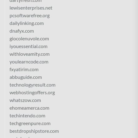
lewisenterprises.net
pcsoftwarefree.org
dailylinking.com
dnafyx.com
giocolenuvole.com
iyouessential.com
withloveamity.com
youlearncode.com
fxyatirim.com
abbuguide.com
technologyresult.com
webhostingoffers.org
whatszow.com
ehomeamerca.com
techintendo.com
techgreenpure.com
bestdropshipstore.com