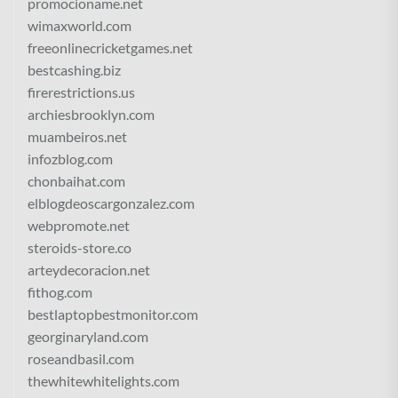
promocioname.net
wimaxworld.com
freeonlinecricketgames.net
bestcashing.biz
firerestrictions.us
archiesbrooklyn.com
muambeiros.net
infozblog.com
chonbaihat.com
elblogdeoscargonzalez.com
webpromote.net
steroids-store.co
arteydecoracion.net
fithog.com
bestlaptopbestmonitor.com
georginaryland.com
roseandbasil.com
thewhitewhitelights.com