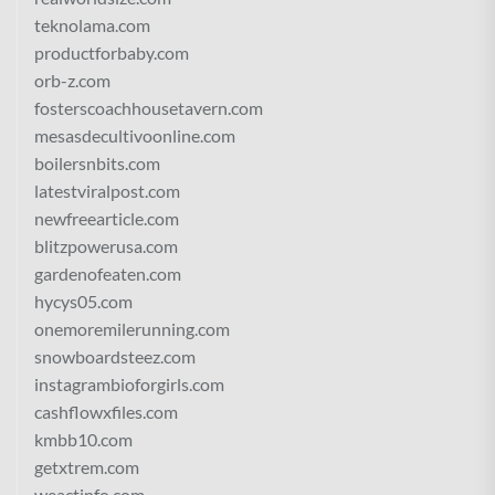
teknolama.com
productforbaby.com
orb-z.com
fosterscoachhousetavern.com
mesasdecultivoonline.com
boilersnbits.com
latestviralpost.com
newfreearticle.com
blitzpowerusa.com
gardenofeaten.com
hycys05.com
onemoremilerunning.com
snowboardsteez.com
instagrambioforgirls.com
cashflowxfiles.com
kmbb10.com
getxtrem.com
weactinfo.com