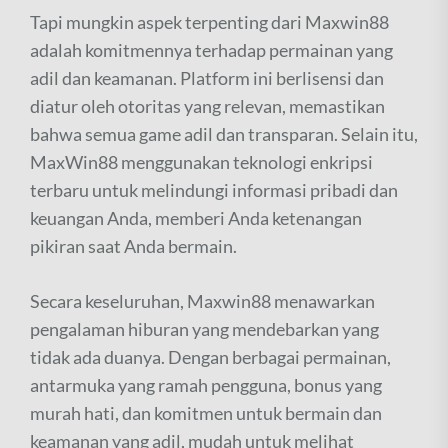
Tapi mungkin aspek terpenting dari Maxwin88
adalah komitmennya terhadap permainan yang
adil dan keamanan. Platform ini berlisensi dan
diatur oleh otoritas yang relevan, memastikan
bahwa semua game adil dan transparan. Selain itu,
MaxWin88 menggunakan teknologi enkripsi
terbaru untuk melindungi informasi pribadi dan
keuangan Anda, memberi Anda ketenangan
pikiran saat Anda bermain.
Secara keseluruhan, Maxwin88 menawarkan
pengalaman hiburan yang mendebarkan yang
tidak ada duanya. Dengan berbagai permainan,
antarmuka yang ramah pengguna, bonus yang
murah hati, dan komitmen untuk bermain dan
keamanan yang adil, mudah untuk melihat