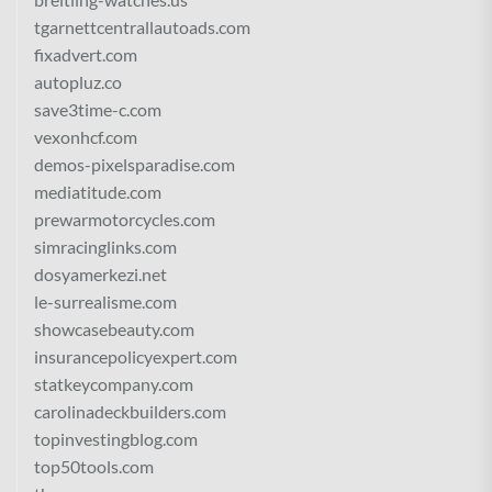
tgarnettcentrallautoads.com
fixadvert.com
autopluz.co
save3time-c.com
vexonhcf.com
demos-pixelsparadise.com
mediatitude.com
prewarmotorcycles.com
simracinglinks.com
dosyamerkezi.net
le-surrealisme.com
showcasebeauty.com
insurancepolicyexpert.com
statkeycompany.com
carolinadeckbuilders.com
topinvestingblog.com
top50tools.com