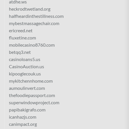
atdhe.ws
heckrodtwetland.org
halfheardinthestillness.com
mybestmassagechair.com
ericreed.net
fluxetine.com
mobilecasino8760.com
betqq3.net
casinoloans5.us
CasinoAuction.us
kipooglecouk.us
mykitchennhome.com
aumoulinvert.com
thefoodiepassport.com
superwindowproject.com
papibakigrafo.com
icanhazjs.com
canimpact.org