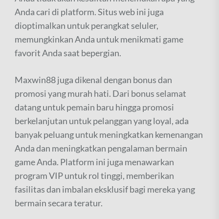
Anda cari di platform. Situs web ini juga
dioptimalkan untuk perangkat seluler,
memungkinkan Anda untuk menikmati game
favorit Anda saat bepergian.
Maxwin88 juga dikenal dengan bonus dan
promosi yang murah hati. Dari bonus selamat
datang untuk pemain baru hingga promosi
berkelanjutan untuk pelanggan yang loyal, ada
banyak peluang untuk meningkatkan kemenangan
Anda dan meningkatkan pengalaman bermain
game Anda. Platform ini juga menawarkan
program VIP untuk rol tinggi, memberikan
fasilitas dan imbalan eksklusif bagi mereka yang
bermain secara teratur.