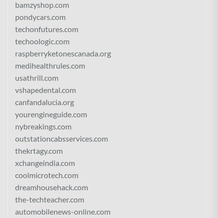
bamzyshop.com
pondycars.com
techonfutures.com
techoologic.com
raspberryketonescanada.org
medihealthrules.com
usathrill.com
vshapedental.com
canfandalucia.org
yourengineguide.com
nybreakings.com
outstationcabsservices.com
thekrtagy.com
xchangeindia.com
coolmicrotech.com
dreamhousehack.com
the-techteacher.com
automobilenews-online.com