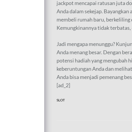
jackpot mencapai ratusan juta d
Anda dalam sekejap. Bayangkan a
membeli rumah baru, berkeliling
Kemungkinannya tidak terbatas, 
Jadi mengapa menunggu? Kunjung
Anda menang besar. Dengan berag
potensi hadiah yang mengubah h
keberuntungan Anda dan melihat
Anda bisa menjadi pemenang bes
[ad_2]
SLOT