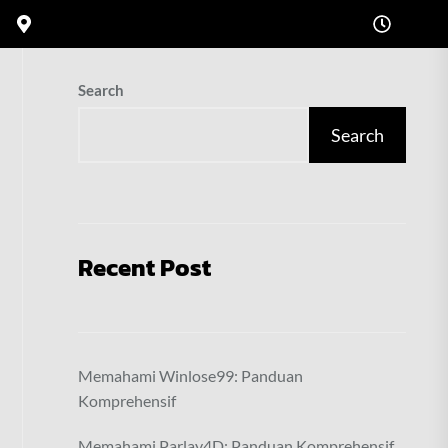
Search
Search
Recent Post
Memahami Winlose99: Panduan
Komprehensif
Memahami Parlay4D: Panduan Komprehensif