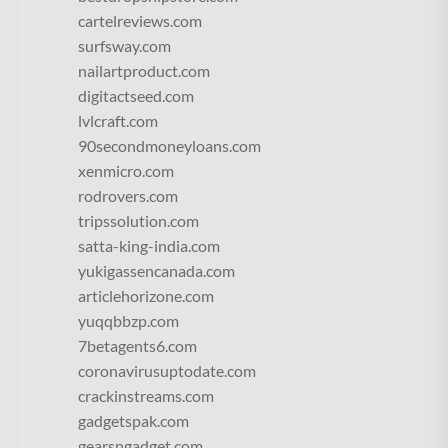
cartelreviews.com
surfsway.com
nailartproduct.com
digitactseed.com
lvlcraft.com
90secondmoneyloans.com
xenmicro.com
rodrovers.com
tripssolution.com
satta-king-india.com
yukigassencanada.com
articlehorizone.com
yuqqbbzp.com
7betagents6.com
coronavirusuptodate.com
crackinstreams.com
gadgetspak.com
gearsngadget.com