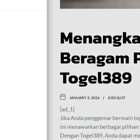
Menangka
Beragam P
Togel389
JANUARY 3, 2026
JUDI SLOT
[ad_1]
Jika Anda penggemar bermain tog
ini menawarkan berbagai pilihan
Dengan Togel389, Anda dapat me