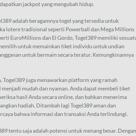
ndapatkan jackpot yang mengubah hidup.
el389 adalah beragamnya togel yang tersedia untuk
a lotere tradisional seperti Powerball dan Mega Millions
erti EuroMillions dan El Gordo, Togel389 memiliki sesuat
emilih untuk memainkan tiket individu untuk undian
langganan untuk bermain secara teratur. Kemungkinannya
am, Togel389 juga menawarkan platform yang ramah
l menjadi mudah dan nyaman. Anda dapat membeli tiket
eriksa hasil Anda secara online, dan bahkan menerima
ngkan hadiah. Ditambah lagi Togel389 aman dan
rcaya bahwa informasi dan transaksi Anda terlindungi.
389 tentu saja adalah potensi untuk menang besar. Denga