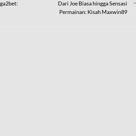
ga2bet:
Dari Joe Biasa hingga Sensasi
Permainan: Kisah Maxwin89