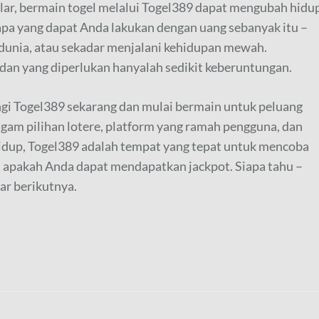
olar, bermain togel melalui Togel389 dapat mengubah hidu
pa yang dapat Anda lakukan dengan uang sebanyak itu –
 dunia, atau sekadar menjalani kehidupan mewah.
dan yang diperlukan hanyalah sedikit keberuntungan.
i Togel389 sekarang dan mulai bermain untuk peluang
am pilihan lotere, platform yang ramah pengguna, dan
idup, Togel389 adalah tempat yang tepat untuk mencoba
 apakah Anda dapat mendapatkan jackpot. Siapa tahu –
ar berikutnya.