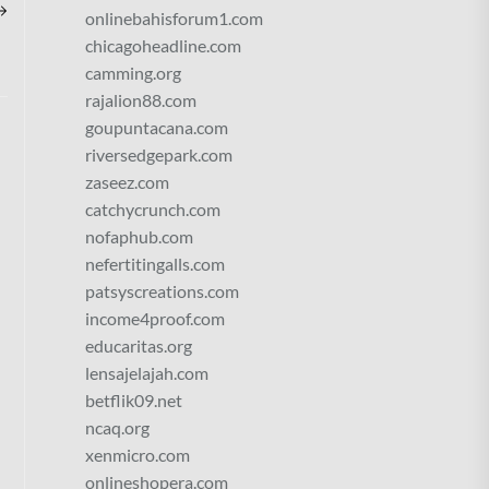
Next
onlinebahisforum1.com
post:
chicagoheadline.com
camming.org
rajalion88.com
goupuntacana.com
riversedgepark.com
zaseez.com
catchycrunch.com
nofaphub.com
nefertitingalls.com
patsyscreations.com
income4proof.com
educaritas.org
lensajelajah.com
betflik09.net
ncaq.org
xenmicro.com
onlineshopera.com