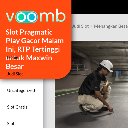
Skip
to
the
content
Home
Judi Slot
Menangkan Besar
Slot Pragmatic
Slot
Pragmatic
Play Gacor Malam
Play
Ini, RTP Tertinggi
Gacor
untuk Maxwin
Home
Malam
Besar
Ini,
Judi Slot
RTP
Tertinggi
Uncategorized
untuk
Maxwin
Slot Gratis
Besar
Slot