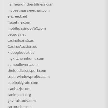
halfheardinthestillness.com
mybestmassagechair.com
ericreed.net
fluxetine.com
mobilecasino8760.com
betqq3.net
casinoloans5.us
CasinoAuction.us
kipooglecouk.us
mykitchennhome.com
aumoulinvert.com
thefoodiepassport.com
superwindowproject.com
papibakigrafo.com
icanhazjs.com
canimpact.org
goviralstudy.com
cartourism.net