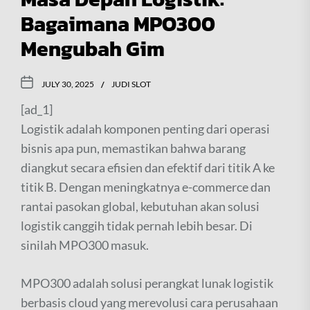
Bagaimana MPO300
Mengubah Gim
JULY 30, 2025
JUDI SLOT
[ad_1]
Logistik adalah komponen penting dari operasi
bisnis apa pun, memastikan bahwa barang
diangkut secara efisien dan efektif dari titik A ke
titik B. Dengan meningkatnya e-commerce dan
rantai pasokan global, kebutuhan akan solusi
logistik canggih tidak pernah lebih besar. Di
sinilah MPO300 masuk.
MPO300 adalah solusi perangkat lunak logistik
berbasis cloud yang merevolusi cara perusahaan