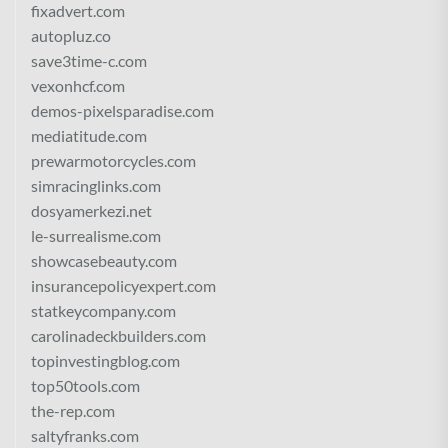
fixadvert.com
autopluz.co
save3time-c.com
vexonhcf.com
demos-pixelsparadise.com
mediatitude.com
prewarmotorcycles.com
simracinglinks.com
dosyamerkezi.net
le-surrealisme.com
showcasebeauty.com
insurancepolicyexpert.com
statkeycompany.com
carolinadeckbuilders.com
topinvestingblog.com
top50tools.com
the-rep.com
saltyfranks.com