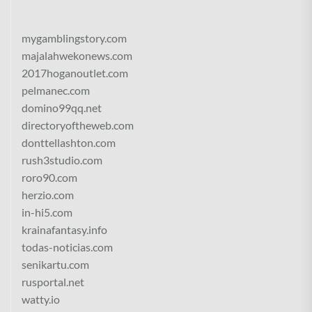
mygamblingstory.com
majalahwekonews.com
2017hoganoutlet.com
pelmanec.com
domino99qq.net
directoryoftheweb.com
donttellashton.com
rush3studio.com
roro90.com
herzio.com
in-hi5.com
krainafantasy.info
todas-noticias.com
senikartu.com
rusportal.net
watty.io