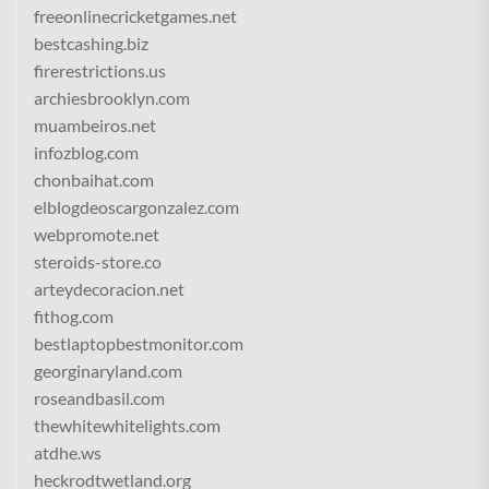
freeonlinecricketgames.net
bestcashing.biz
firerestrictions.us
archiesbrooklyn.com
muambeiros.net
infozblog.com
chonbaihat.com
elblogdeoscargonzalez.com
webpromote.net
steroids-store.co
arteydecoracion.net
fithog.com
bestlaptopbestmonitor.com
georginaryland.com
roseandbasil.com
thewhitewhitelights.com
atdhe.ws
heckrodtwetland.org