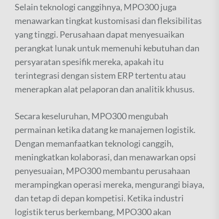
Selain teknologi canggihnya, MPO300 juga
menawarkan tingkat kustomisasi dan fleksibilitas
yang tinggi. Perusahaan dapat menyesuaikan
perangkat lunak untuk memenuhi kebutuhan dan
persyaratan spesifik mereka, apakah itu
terintegrasi dengan sistem ERP tertentu atau
menerapkan alat pelaporan dan analitik khusus.
Secara keseluruhan, MPO300 mengubah
permainan ketika datang ke manajemen logistik.
Dengan memanfaatkan teknologi canggih,
meningkatkan kolaborasi, dan menawarkan opsi
penyesuaian, MPO300 membantu perusahaan
merampingkan operasi mereka, mengurangi biaya,
dan tetap di depan kompetisi. Ketika industri
logistik terus berkembang, MPO300 akan