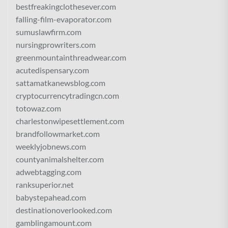
bestfreakingclothesever.com
falling-film-evaporator.com
sumuslawfirm.com
nursingprowriters.com
greenmountainthreadwear.com
acutedispensary.com
sattamatkanewsblog.com
cryptocurrencytradingcn.com
totowaz.com
charlestonwipesettlement.com
brandfollowmarket.com
weeklyjobnews.com
countyanimalshelter.com
adwebtagging.com
ranksuperior.net
babystepahead.com
destinationoverlooked.com
gamblingamount.com