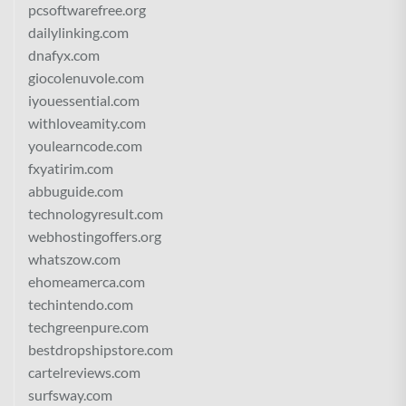
pcsoftwarefree.org
dailylinking.com
dnafyx.com
giocolenuvole.com
iyouessential.com
withloveamity.com
youlearncode.com
fxyatirim.com
abbuguide.com
technologyresult.com
webhostingoffers.org
whatszow.com
ehomeamerca.com
techintendo.com
techgreenpure.com
bestdropshipstore.com
cartelreviews.com
surfsway.com