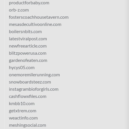
productforbaby.com
orb-z.com
fosterscoachhousetavern.com
mesasdecultivoonline.com
boilersnbits.com
latestviralpost.com
newfreearticle.com
blitzpowerusa.com
gardenofeaten.com
hycys05.com
onemoremilerunning.com
snowboardsteez.com
instagrambioforgirls.com
cashflowxfiles.com
kmbb10.com
getxtrem.com
weactinfo.com
meshingsocial.com