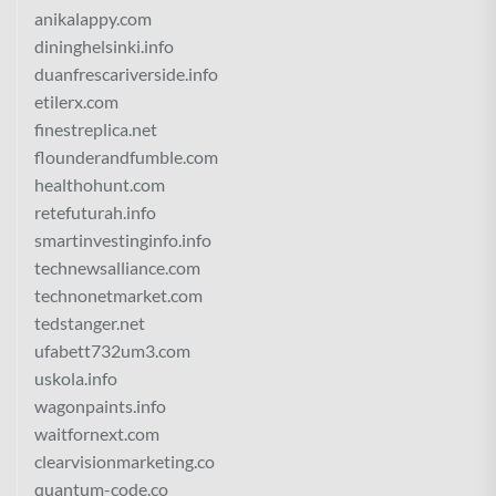
anikalappy.com
dininghelsinki.info
duanfrescariverside.info
etilerx.com
finestreplica.net
flounderandfumble.com
healthohunt.com
retefuturah.info
smartinvestinginfo.info
technewsalliance.com
technonetmarket.com
tedstanger.net
ufabett732um3.com
uskola.info
wagonpaints.info
waitfornext.com
clearvisionmarketing.co
quantum-code.co