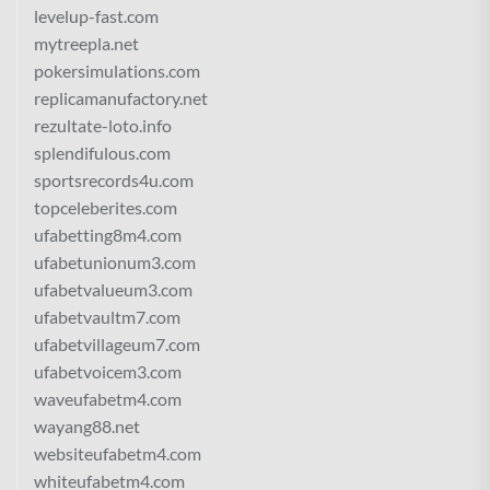
levelup-fast.com
mytreepla.net
pokersimulations.com
replicamanufactory.net
rezultate-loto.info
splendifulous.com
sportsrecords4u.com
topceleberites.com
ufabetting8m4.com
ufabetunionum3.com
ufabetvalueum3.com
ufabetvaultm7.com
ufabetvillageum7.com
ufabetvoicem3.com
waveufabetm4.com
wayang88.net
websiteufabetm4.com
whiteufabetm4.com