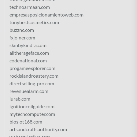
technoarmaan.com
empresasposicionamientoweb.com
tonybestcosmetics.com
buzznc.com
fxjoiner.com
skinbykindra.com
alltherageface.com
codenational.com
progameexplorer.com
rockislandroastery.com
directselling-pro.com
revenuealarm.com
lurab.com
ignitioncoilguide.com
mytechcomputer.com
bioslot168.com
artsandcraftsauthority.com
webservicelive.com