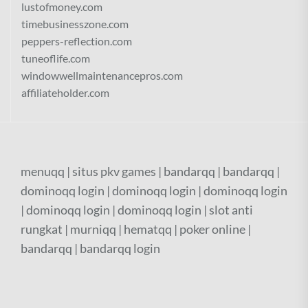
lustofmoney.com
timebusinesszone.com
peppers-reflection.com
tuneoflife.com
windowwellmaintenancepros.com
affiliateholder.com
menuqq
|
situs pkv games
|
bandarqq
|
bandarqq
|
dominoqq login
|
dominoqq login
|
dominoqq login
|
dominoqq login
|
dominoqq login
|
slot anti
rungkat
|
murniqq
|
hematqq
|
poker online
|
bandarqq
|
bandarqq login