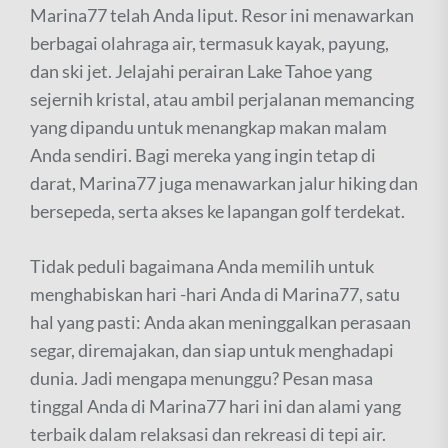
Marina77 telah Anda liput. Resor ini menawarkan
berbagai olahraga air, termasuk kayak, payung,
dan ski jet. Jelajahi perairan Lake Tahoe yang
sejernih kristal, atau ambil perjalanan memancing
yang dipandu untuk menangkap makan malam
Anda sendiri. Bagi mereka yang ingin tetap di
darat, Marina77 juga menawarkan jalur hiking dan
bersepeda, serta akses ke lapangan golf terdekat.
Tidak peduli bagaimana Anda memilih untuk
menghabiskan hari -hari Anda di Marina77, satu
hal yang pasti: Anda akan meninggalkan perasaan
segar, diremajakan, dan siap untuk menghadapi
dunia. Jadi mengapa menunggu? Pesan masa
tinggal Anda di Marina77 hari ini dan alami yang
terbaik dalam relaksasi dan rekreasi di tepi air.