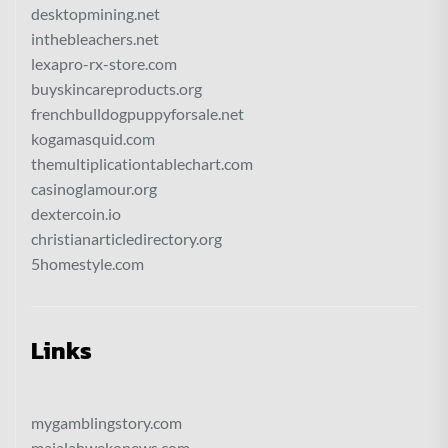
desktopmining.net
inthebleachers.net
lexapro-rx-store.com
buyskincareproducts.org
frenchbulldogpuppyforsale.net
kogamasquid.com
themultiplicationtablechart.com
casinoglamour.org
dextercoin.io
christianarticledirectory.org
5homestyle.com
Links
mygamblingstory.com
majalahwekonews.com