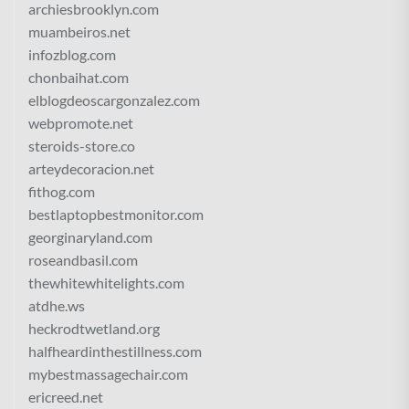
archiesbrooklyn.com
muambeiros.net
infozblog.com
chonbaihat.com
elblogdeoscargonzalez.com
webpromote.net
steroids-store.co
arteydecoracion.net
fithog.com
bestlaptopbestmonitor.com
georginaryland.com
roseandbasil.com
thewhitewhitelights.com
atdhe.ws
heckrodtwetland.org
halfheardinthestillness.com
mybestmassagechair.com
ericreed.net