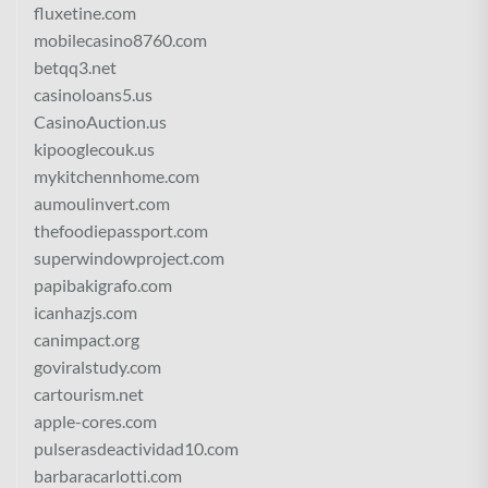
fluxetine.com
mobilecasino8760.com
betqq3.net
casinoloans5.us
CasinoAuction.us
kipooglecouk.us
mykitchennhome.com
aumoulinvert.com
thefoodiepassport.com
superwindowproject.com
papibakigrafo.com
icanhazjs.com
canimpact.org
goviralstudy.com
cartourism.net
apple-cores.com
pulserasdeactividad10.com
barbaracarlotti.com