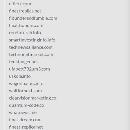
etilerx.com
finestreplica.net
flounderandfumble.com
healthohunt.com
retefuturah.info
smartinvestinginfo.info
technewsalliance.com
technonetmarket.com
tedstanger.net
ufabett732um3.com
uskola.info
wagonpaints.info
waitfornext.com
clearvisionmarketing.co
quantum-code.co
whatnews.me
final-dream.com
finest-replica.net