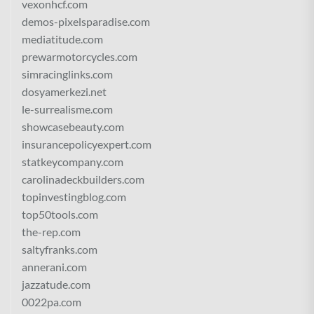
vexonhcf.com
demos-pixelsparadise.com
mediatitude.com
prewarmotorcycles.com
simracinglinks.com
dosyamerkezi.net
le-surrealisme.com
showcasebeauty.com
insurancepolicyexpert.com
statkeycompany.com
carolinadeckbuilders.com
topinvestingblog.com
top50tools.com
the-rep.com
saltyfranks.com
annerani.com
jazzatude.com
0022pa.com