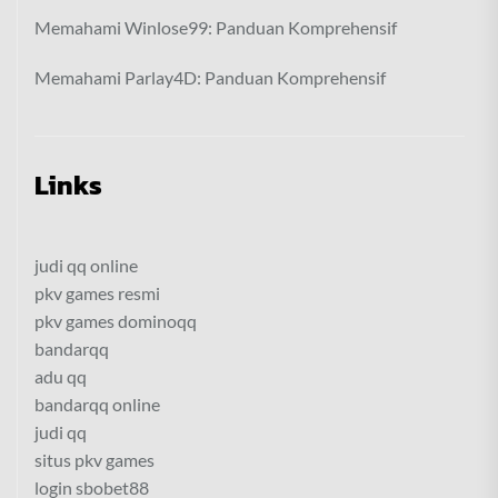
Memahami Winlose99: Panduan Komprehensif
Memahami Parlay4D: Panduan Komprehensif
Links
judi qq online
pkv games resmi
pkv games dominoqq
bandarqq
adu qq
bandarqq online
judi qq
situs pkv games
login sbobet88