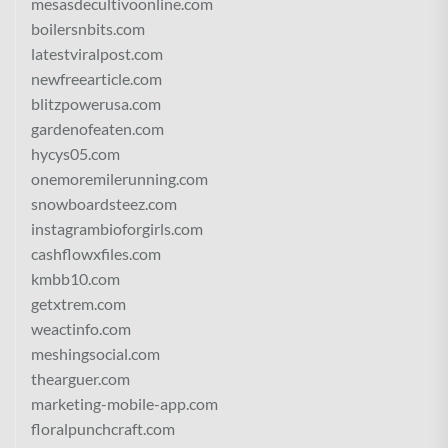
mesasdecultivoonline.com
boilersnbits.com
latestviralpost.com
newfreearticle.com
blitzpowerusa.com
gardenofeaten.com
hycys05.com
onemoremilerunning.com
snowboardsteez.com
instagrambioforgirls.com
cashflowxfiles.com
kmbb10.com
getxtrem.com
weactinfo.com
meshingsocial.com
thearguer.com
marketing-mobile-app.com
floralpunchcraft.com