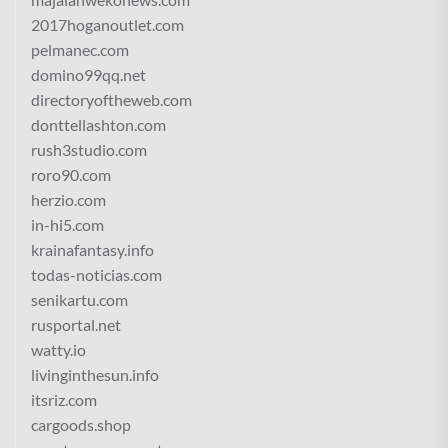
2017hoganoutlet.com
pelmanec.com
domino99qq.net
directoryoftheweb.com
donttellashton.com
rush3studio.com
roro90.com
herzio.com
in-hi5.com
krainafantasy.info
todas-noticias.com
senikartu.com
rusportal.net
watty.io
livinginthesun.info
itsriz.com
cargoods.shop