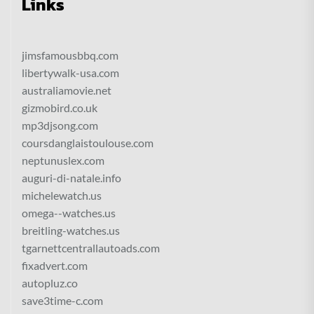
Links
jimsfamousbbq.com
libertywalk-usa.com
australiamovie.net
gizmobird.co.uk
mp3djsong.com
coursdanglaistoulouse.com
neptunuslex.com
auguri-di-natale.info
michelewatch.us
omega--watches.us
breitling-watches.us
tgarnettcentrallautoads.com
fixadvert.com
autopluz.co
save3time-c.com