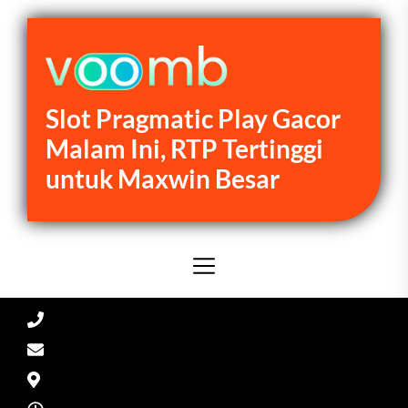
Skip
to
the
content
Slot Pragmatic Play Gacor
Slot
Pragmatic
Malam Ini, RTP Tertinggi
Play
untuk Maxwin Besar
Gacor
Malam
Ini,
RTP
Tertinggi
untuk
Maxwin
Besar