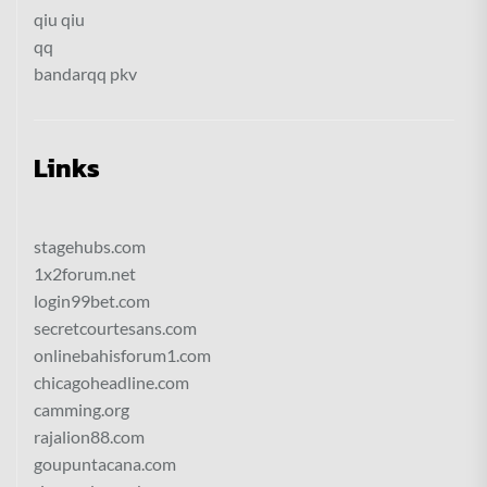
qiu qiu
qq
bandarqq pkv
Links
stagehubs.com
1x2forum.net
login99bet.com
secretcourtesans.com
onlinebahisforum1.com
chicagoheadline.com
camming.org
rajalion88.com
goupuntacana.com