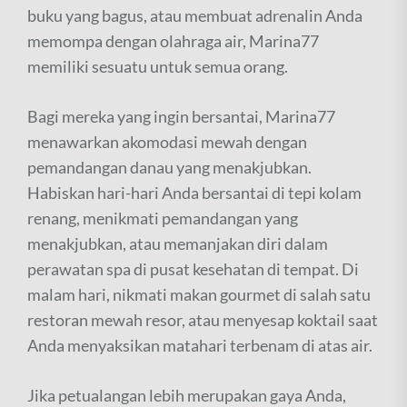
buku yang bagus, atau membuat adrenalin Anda
memompa dengan olahraga air, Marina77
memiliki sesuatu untuk semua orang.
Bagi mereka yang ingin bersantai, Marina77
menawarkan akomodasi mewah dengan
pemandangan danau yang menakjubkan.
Habiskan hari-hari Anda bersantai di tepi kolam
renang, menikmati pemandangan yang
menakjubkan, atau memanjakan diri dalam
perawatan spa di pusat kesehatan di tempat. Di
malam hari, nikmati makan gourmet di salah satu
restoran mewah resor, atau menyesap koktail saat
Anda menyaksikan matahari terbenam di atas air.
Jika petualangan lebih merupakan gaya Anda,