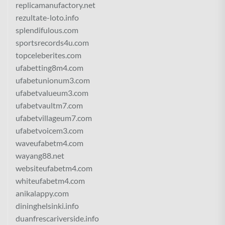
replicamanufactory.net
rezultate-loto.info
splendifulous.com
sportsrecords4u.com
topceleberites.com
ufabetting8m4.com
ufabetunionum3.com
ufabetvalueum3.com
ufabetvaultm7.com
ufabetvillageum7.com
ufabetvoicem3.com
waveufabetm4.com
wayang88.net
websiteufabetm4.com
whiteufabetm4.com
anikalappy.com
dininghelsinki.info
duanfrescariverside.info