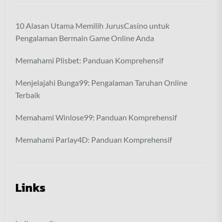
10 Alasan Utama Memilih JurusCasino untuk
Pengalaman Bermain Game Online Anda
Memahami Plisbet: Panduan Komprehensif
Menjelajahi Bunga99: Pengalaman Taruhan Online
Terbaik
Memahami Winlose99: Panduan Komprehensif
Memahami Parlay4D: Panduan Komprehensif
Links