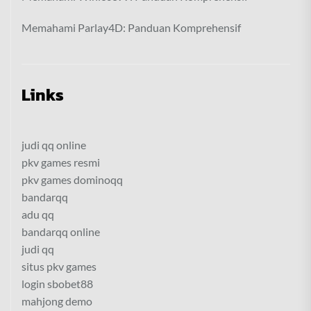
Memahami Parlay4D: Panduan Komprehensif
Links
judi qq online
pkv games resmi
pkv games dominoqq
bandarqq
adu qq
bandarqq online
judi qq
situs pkv games
login sbobet88
mahjong demo