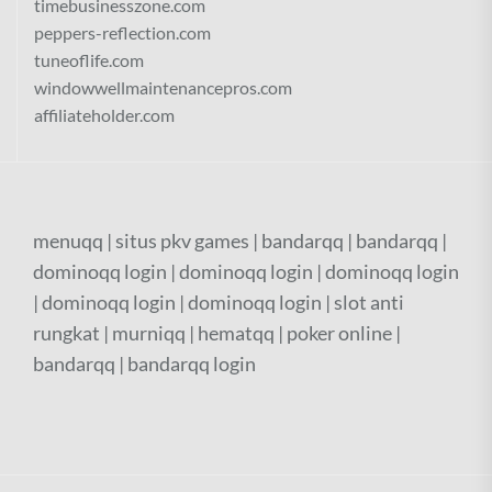
timebusinesszone.com
peppers-reflection.com
tuneoflife.com
windowwellmaintenancepros.com
affiliateholder.com
menuqq
|
situs pkv games
|
bandarqq
|
bandarqq
|
dominoqq login
|
dominoqq login
|
dominoqq login
|
dominoqq login
|
dominoqq login
|
slot anti
rungkat
|
murniqq
|
hematqq
|
poker online
|
bandarqq
|
bandarqq login