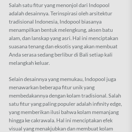
Salah satu fitur yang menonjol dari Indopool
adalah desainnya. Terinspirasi oleh arsitektur
tradisional Indonesia, Indopool biasanya
menampilkan bentuk melengkung, aksen batu
alam, dan lanskap yang asri. Hal ini menciptakan
suasana tenang dan eksotis yang akan membuat
Anda serasa sedang berlibur di Bali setiap kali
melangkah keluar.
Selain desainnya yang memukau, Indopool juga
menawarkan beberapa fitur unik yang
membedakannya dengan kolam tradisional. Salah
satu fitur yang paling populer adalah infinity edge,
yang memberikan ilusi bahwa kolam memanjang
hingga ke cakrawala. Hal ini menciptakan efek
visual yang menakjubkan dan membuat kolam