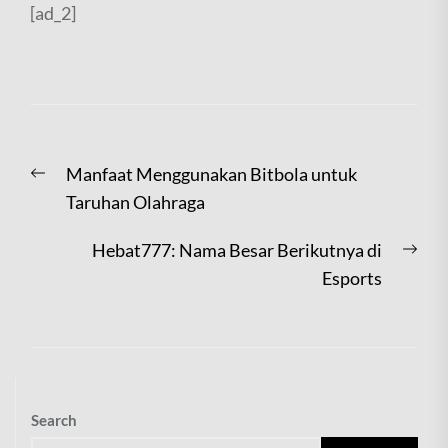
[ad_2]
Post
Previous
Manfaat Menggunakan Bitbola untuk
navigation
post:
Taruhan Olahraga
Nex
Hebat777: Nama Besar Berikutnya di
post
Esports
Search