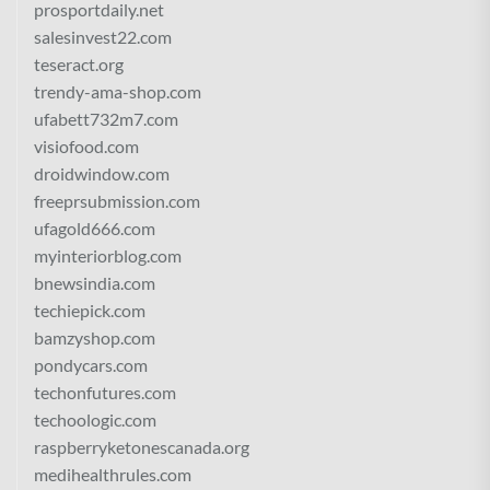
prosportdaily.net
salesinvest22.com
teseract.org
trendy-ama-shop.com
ufabett732m7.com
visiofood.com
droidwindow.com
freeprsubmission.com
ufagold666.com
myinteriorblog.com
bnewsindia.com
techiepick.com
bamzyshop.com
pondycars.com
techonfutures.com
techoologic.com
raspberryketonescanada.org
medihealthrules.com