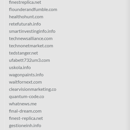
finestreplica.net
flounderandfumble.com
healthohunt.com
retefuturah.info
smartinvestinginfo.info
technewsalliance.com
technonetmarket.com
tedstanger.net
ufabett732um3.com
uskola.info
wagonpaints.info
waitfornext.com
clearvisionmarketing.co
quantum-code.co
whatnews.me
final-dream.com
finest-replica.net
gestioneinh.info