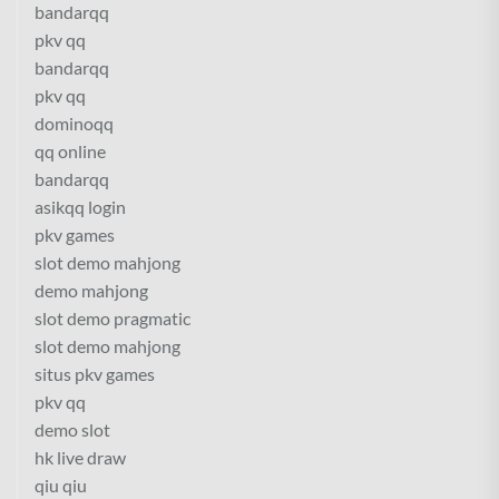
bandarqq
pkv qq
bandarqq
pkv qq
dominoqq
qq online
bandarqq
asikqq login
pkv games
slot demo mahjong
demo mahjong
slot demo pragmatic
slot demo mahjong
situs pkv games
pkv qq
demo slot
hk live draw
qiu qiu