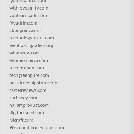
iyouessential.com
withloveamity.com
youlearncode.com
fxyatirim.com
abbuguide.com
technologyresult.com
webhostingoffers.org
whatszow.com
ehomeamerca.com
techintendo.com
techgreenpure.com
bestdropshipstore.com
cartelreviews.com
surfsway.com
nailartproduct.com
digitactseed.com
lvlcraft.com
90secondmoneyloans.com