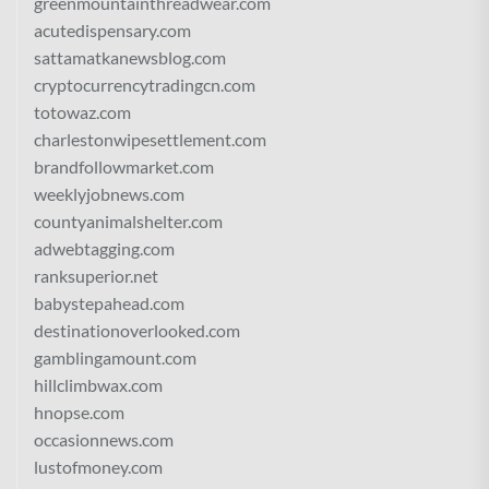
greenmountainthreadwear.com
acutedispensary.com
sattamatkanewsblog.com
cryptocurrencytradingcn.com
totowaz.com
charlestonwipesettlement.com
brandfollowmarket.com
weeklyjobnews.com
countyanimalshelter.com
adwebtagging.com
ranksuperior.net
babystepahead.com
destinationoverlooked.com
gamblingamount.com
hillclimbwax.com
hnopse.com
occasionnews.com
lustofmoney.com