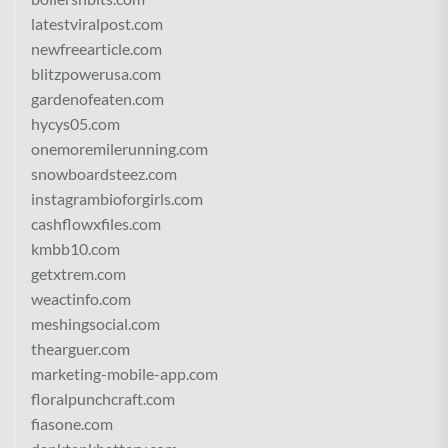
latestviralpost.com
newfreearticle.com
blitzpowerusa.com
gardenofeaten.com
hycys05.com
onemoremilerunning.com
snowboardsteez.com
instagrambioforgirls.com
cashflowxfiles.com
kmbb10.com
getxtrem.com
weactinfo.com
meshingsocial.com
thearguer.com
marketing-mobile-app.com
floralpunchcraft.com
fiasone.com