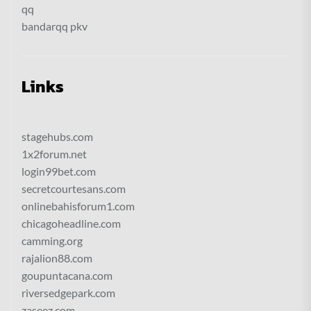
qq
bandarqq pkv
Links
stagehubs.com
1x2forum.net
login99bet.com
secretcourtesans.com
onlinebahisforum1.com
chicagoheadline.com
camming.org
rajalion88.com
goupuntacana.com
riversedgepark.com
zaseez.com