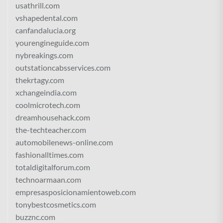
usathrill.com
vshapedental.com
canfandalucia.org
yourengineguide.com
nybreakings.com
outstationcabsservices.com
thekrtagy.com
xchangeindia.com
coolmicrotech.com
dreamhousehack.com
the-techteacher.com
automobilenews-online.com
fashionalltimes.com
totaldigitalforum.com
technoarmaan.com
empresasposicionamientoweb.com
tonybestcosmetics.com
buzznc.com