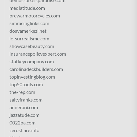
demos-pixelsparadise.com
mediatitude.com
prewarmotorcycles.com
simracinglinks.com
dosyamerkezi.net
le-surrealisme.com
showcasebeauty.com
insurancepolicyexpert.com
statkeycompany.com
carolinadeckbuilders.com
topinvestingblog.com
top50tools.com
the-rep.com
saltyfranks.com
annerani.com
jazzatude.com
0022pa.com
zeroshare.info