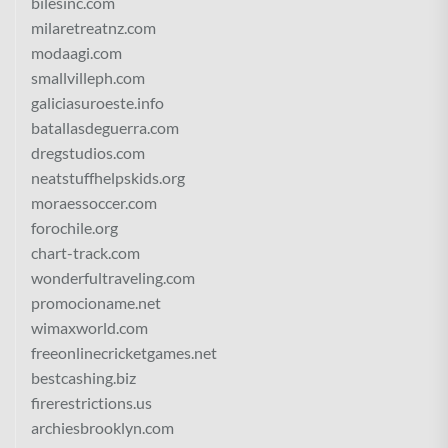
bilesinc.com
milaretreatnz.com
modaagi.com
smallvilleph.com
galiciasuroeste.info
batallasdeguerra.com
dregstudios.com
neatstuffhelpskids.org
moraessoccer.com
forochile.org
chart-track.com
wonderfultraveling.com
promocioname.net
wimaxworld.com
freeonlinecricketgames.net
bestcashing.biz
firerestrictions.us
archiesbrooklyn.com