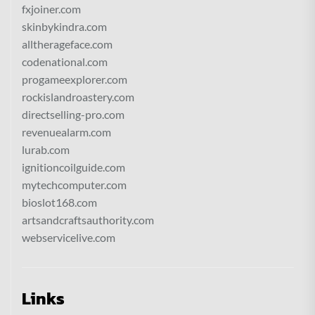
fxjoiner.com
skinbykindra.com
alltherageface.com
codenational.com
progameexplorer.com
rockislandroastery.com
directselling-pro.com
revenuealarm.com
lurab.com
ignitioncoilguide.com
mytechcomputer.com
bioslot168.com
artsandcraftsauthority.com
webservicelive.com
Links