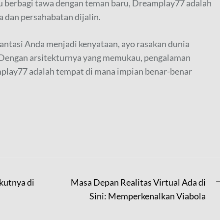
au berbagi tawa dengan teman baru, Dreamplay77 adalah
 dan persahabatan dijalin.
fantasi Anda menjadi kenyataan, ayo rasakan dunia
engan arsitekturnya yang memukau, pengalaman
amplay77 adalah tempat di mana impian benar-benar
kutnya di
Masa Depan Realitas Virtual Ada di
Sini: Memperkenalkan Viabola