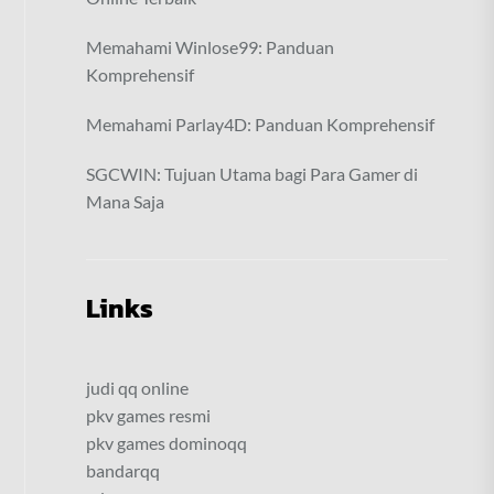
Memahami Winlose99: Panduan
Komprehensif
Memahami Parlay4D: Panduan Komprehensif
SGCWIN: Tujuan Utama bagi Para Gamer di
Mana Saja
Links
judi qq online
pkv games resmi
pkv games dominoqq
bandarqq