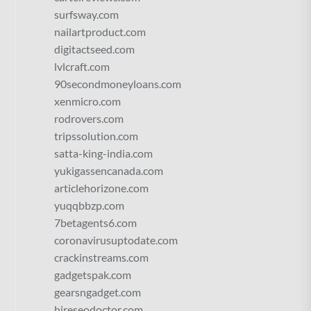
surfsway.com
nailartproduct.com
digitactseed.com
lvlcraft.com
90secondmoneyloans.com
xenmicro.com
rodrovers.com
tripssolution.com
satta-king-india.com
yukigassencanada.com
articlehorizone.com
yuqqbbzp.com
7betagents6.com
coronavirusuptodate.com
crackinstreams.com
gadgetspak.com
gearsngadget.com
hireseodoctor.com