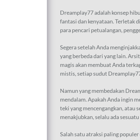
Dreamplay77 adalah konsep hibur
fantasi dan kenyataan. Terletak 
para pencari petualangan, pengge
Segera setelah Anda menginjakka
yang berbeda dari yang lain. Ars
magis akan membuat Anda terkagu
mistis, setiap sudut Dreamplay7
Namun yang membedakan Dreampl
mendalam. Apakah Anda ingin m
teki yang mencengangkan, atau 
menakjubkan, selalu ada sesuatu
Salah satu atraksi paling popule