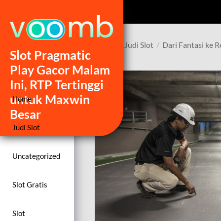
Skip
to
the
content
Home
Judi Slot
Dari Fantasi ke
Slot Pragmatic
Slot
Pragmatic
Play Gacor Malam
Play
Ini, RTP Tertinggi
Gacor
untuk Maxwin
Home
Malam
Besar
Ini,
Judi Slot
RTP
Tertinggi
Uncategorized
untuk
Maxwin
Slot Gratis
Besar
Slot