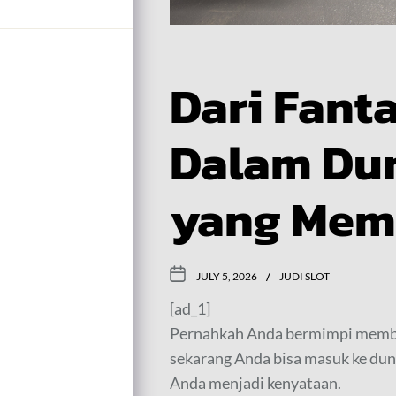
Dari Fanta
Dalam Du
yang Mem
JULY 5, 2026
JUDI SLOT
[ad_1]
Pernahkah Anda bermimpi memben
sekarang Anda bisa masuk ke du
Anda menjadi kenyataan.