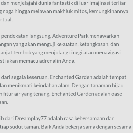
n menjelajahi dunia fantastik di luar imajinasi terliar
ng naga hingga melawan makhluk mitos, kemungkinannya
rtual.
i pendekatan langsung, Adventure Park menawarkan
tangan yang akan menguji kekuatan, ketangkasan, dan
anjat tembok yang menjulang tinggi atau menavigasi
pasti akan memacu adrenalin Anda.
k dari segala keseruan, Enchanted Garden adalah tempat
 dan menikmati keindahan alam. Dengan tanaman hijau
 fitur air yang tenang, Enchanted Garden adalah oase
aan.
ib dari Dreamplay77 adalah rasa kebersamaan dan
tiap sudut taman. Baik Anda bekerja sama dengan sesama