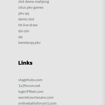
slot demo mahjong
situs pkv games
pkv qq
demo slot
hk live draw
qiu qiu
qq
bandarqq pkv
Links
stagehubs.com
1x2forum.net
login99bet.com
secretcourtesans.com
onlinebahisforum1.com