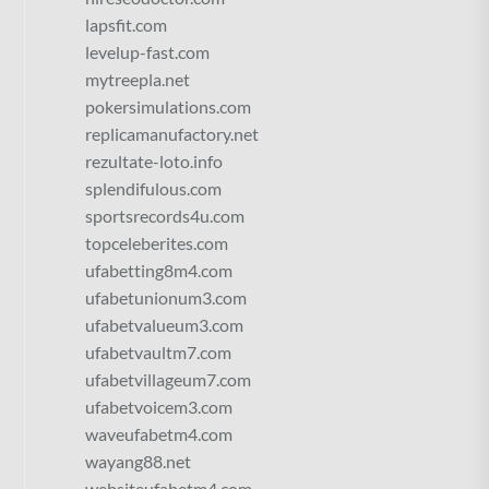
lapsfit.com
levelup-fast.com
mytreepla.net
pokersimulations.com
replicamanufactory.net
rezultate-loto.info
splendifulous.com
sportsrecords4u.com
topceleberites.com
ufabetting8m4.com
ufabetunionum3.com
ufabetvalueum3.com
ufabetvaultm7.com
ufabetvillageum7.com
ufabetvoicem3.com
waveufabetm4.com
wayang88.net
websiteufabetm4.com