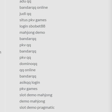
adu qq
bandarqq online
judi qq
situs pkv games
login sbobet88
mahjong demo
bandarqq
pkv qq
bandarqq
n
pkv qq
dominoqq
qq online
bandarqq
asikqq login
pkv games
slot demo mahjong
demo mahjong
slot demo pragmatic