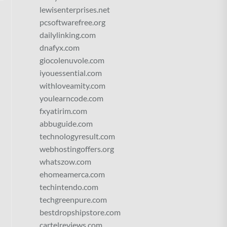
lewisenterprises.net
pcsoftwarefree.org
dailylinking.com
dnafyx.com
giocolenuvole.com
iyouessential.com
withloveamity.com
youlearncode.com
fxyatirim.com
abbuguide.com
technologyresult.com
webhostingoffers.org
whatszow.com
ehomeamerca.com
techintendo.com
techgreenpure.com
bestdropshipstore.com
cartelreviews.com