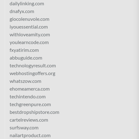
dailylinking.com
dnafyx.com
giocolenuvole.com
iyouessential.com
withloveamity.com
youlearncode.com
fxyatirim.com
abbuguide.com
technologyresult.com
webhostingoffers.org
whatszow.com
ehomeamerca.com
techintendo.com
techgreenpure.com
bestdropshipstore.com
cartelreviews.com
surfsway.com
nailartproduct.com