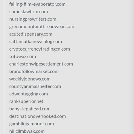
falling-film-evaporator.com
sumuslawfirm.com
nursingprowriters.com
greenmountainthreadwear.com
acutedispensary.com
sattamatkanewsblog.com
cryptocurrencytradingcn.com
totowaz.com
charlestonwipesettlement.com
brandfollowmarket.com
weeklyjobnews.com
countyanimalshelter.com
adwebtagging.com
ranksuperior.net
babystepahead.com
destinationoverlooked.com
gamblingamount.com
hillclimbwax.com