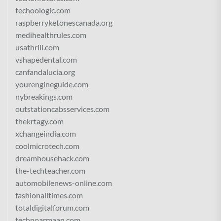
techoologic.com
raspberryketonescanada.org
medihealthrules.com
usathrill.com
vshapedental.com
canfandalucia.org
yourengineguide.com
nybreakings.com
outstationcabsservices.com
thekrtagy.com
xchangeindia.com
coolmicrotech.com
dreamhousehack.com
the-techteacher.com
automobilenews-online.com
fashionalltimes.com
totaldigitalforum.com
technoarmaan.com