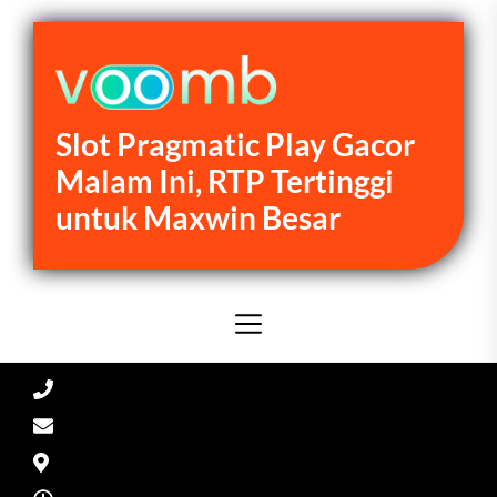
Skip
to
the
content
Slot Pragmatic Play Gacor
Slot
Pragmatic
Malam Ini, RTP Tertinggi
Play
untuk Maxwin Besar
Gacor
Malam
Ini,
RTP
Tertinggi
untuk
Maxwin
Besar