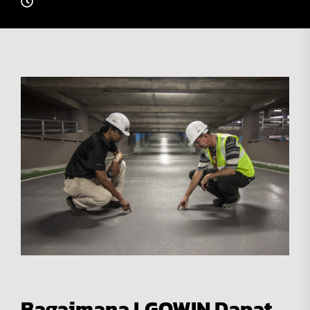
Bagaimana LGOWIN Dapat