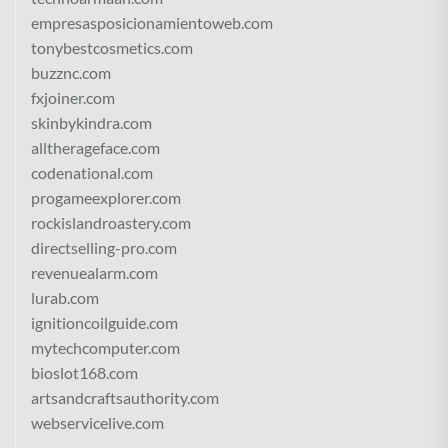
empresasposicionamientoweb.com
tonybestcosmetics.com
buzznc.com
fxjoiner.com
skinbykindra.com
alltherageface.com
codenational.com
progameexplorer.com
rockislandroastery.com
directselling-pro.com
revenuealarm.com
lurab.com
ignitioncoilguide.com
mytechcomputer.com
bioslot168.com
artsandcraftsauthority.com
webservicelive.com