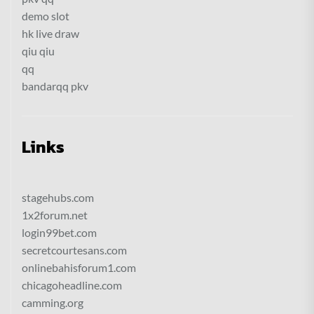
demo slot
hk live draw
qiu qiu
qq
bandarqq pkv
Links
stagehubs.com
1x2forum.net
login99bet.com
secretcourtesans.com
onlinebahisforum1.com
chicagoheadline.com
camming.org