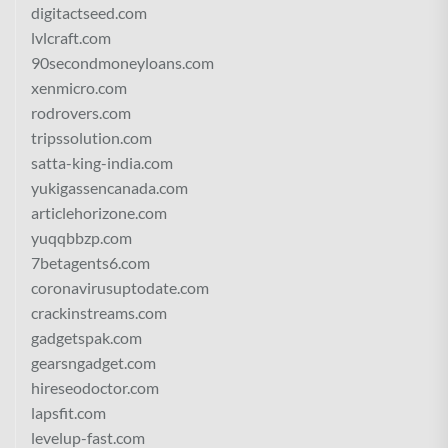
digitactseed.com
lvlcraft.com
90secondmoneyloans.com
xenmicro.com
rodrovers.com
tripssolution.com
satta-king-india.com
yukigassencanada.com
articlehorizone.com
yuqqbbzp.com
7betagents6.com
coronavirusuptodate.com
crackinstreams.com
gadgetspak.com
gearsngadget.com
hireseodoctor.com
lapsfit.com
levelup-fast.com