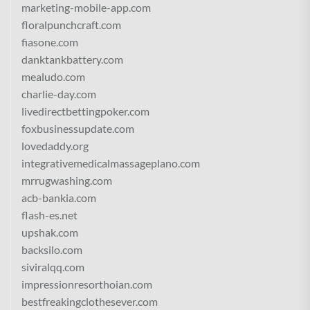
marketing-mobile-app.com
floralpunchcraft.com
fiasone.com
danktankbattery.com
mealudo.com
charlie-day.com
livedirectbettingpoker.com
foxbusinessupdate.com
lovedaddy.org
integrativemedicalmassageplano.com
mrrugwashing.com
acb-bankia.com
flash-es.net
upshak.com
backsilo.com
siviralqq.com
impressionresorthoian.com
bestfreakingclothesever.com