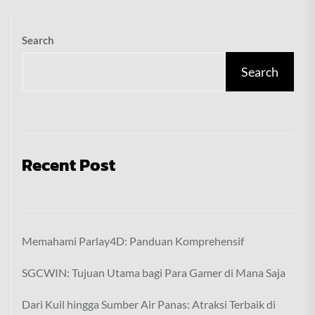
Search
Search
Recent Post
Memahami Parlay4D: Panduan Komprehensif
SGCWIN: Tujuan Utama bagi Para Gamer di Mana Saja
Dari Kuil hingga Sumber Air Panas: Atraksi Terbaik di