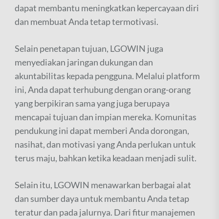
dapat membantu meningkatkan kepercayaan diri
dan membuat Anda tetap termotivasi.
Selain penetapan tujuan, LGOWIN juga
menyediakan jaringan dukungan dan
akuntabilitas kepada pengguna. Melalui platform
ini, Anda dapat terhubung dengan orang-orang
yang berpikiran sama yang juga berupaya
mencapai tujuan dan impian mereka. Komunitas
pendukung ini dapat memberi Anda dorongan,
nasihat, dan motivasi yang Anda perlukan untuk
terus maju, bahkan ketika keadaan menjadi sulit.
Selain itu, LGOWIN menawarkan berbagai alat
dan sumber daya untuk membantu Anda tetap
teratur dan pada jalurnya. Dari fitur manajemen