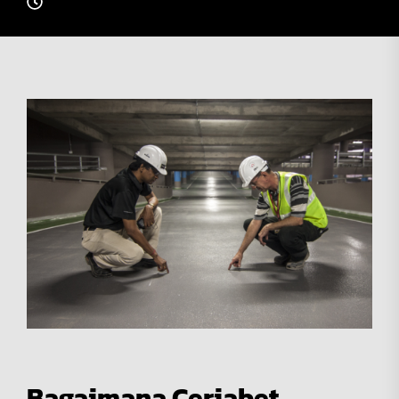
Bagaimana Ceriabet