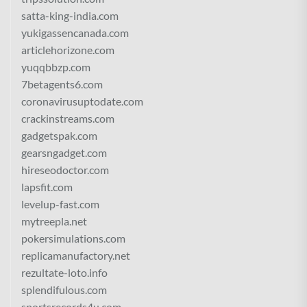
satta-king-india.com
yukigassencanada.com
articlehorizone.com
yuqqbbzp.com
7betagents6.com
coronavirusuptodate.com
crackinstreams.com
gadgetspak.com
gearsngadget.com
hireseodoctor.com
lapsfit.com
levelup-fast.com
mytreepla.net
pokersimulations.com
replicamanufactory.net
rezultate-loto.info
splendifulous.com
sportsrecords4u.com