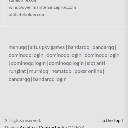
windowwellmaintenancepros.com
affiliateholder.com
menuqq
|
situs pkv games
|
bandarqq
|
bandarqq
|
dominoqq login
|
dominoqq login
|
dominoqq login
|
dominoqq login
|
dominoqq login
|
slot anti
rungkat
|
murniqq
|
hematqq
|
poker online
|
bandarqq
|
bandarqq login
All rights reserved.
To the Top
↑
Theme:
Architect Contractor
By
OMEGA