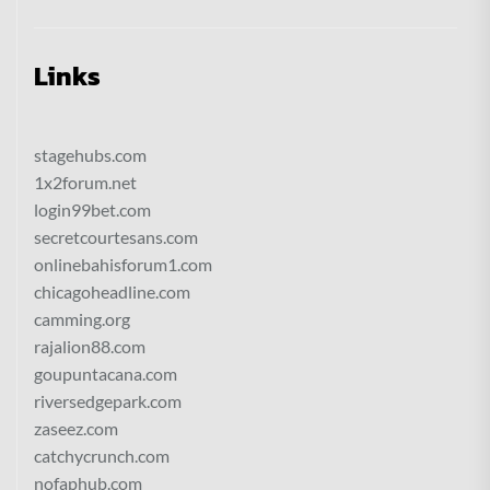
Links
stagehubs.com
1x2forum.net
login99bet.com
secretcourtesans.com
onlinebahisforum1.com
chicagoheadline.com
camming.org
rajalion88.com
goupuntacana.com
riversedgepark.com
zaseez.com
catchycrunch.com
nofaphub.com