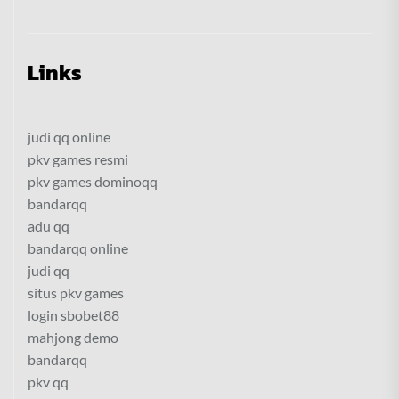
Links
judi qq online
pkv games resmi
pkv games dominoqq
bandarqq
adu qq
bandarqq online
judi qq
situs pkv games
login sbobet88
mahjong demo
bandarqq
pkv qq