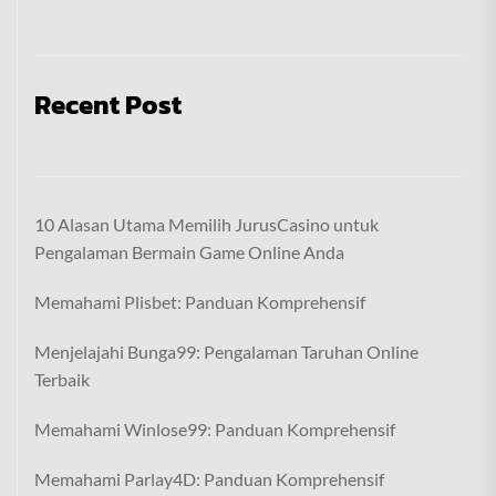
Recent Post
10 Alasan Utama Memilih JurusCasino untuk
Pengalaman Bermain Game Online Anda
Memahami Plisbet: Panduan Komprehensif
Menjelajahi Bunga99: Pengalaman Taruhan Online
Terbaik
Memahami Winlose99: Panduan Komprehensif
Memahami Parlay4D: Panduan Komprehensif