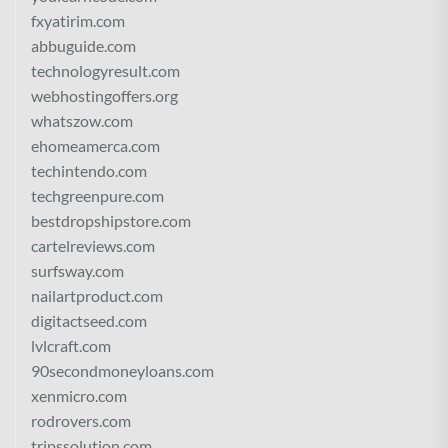
fxyatirim.com
abbuguide.com
technologyresult.com
webhostingoffers.org
whatszow.com
ehomeamerca.com
techintendo.com
techgreenpure.com
bestdropshipstore.com
cartelreviews.com
surfsway.com
nailartproduct.com
digitactseed.com
lvlcraft.com
90secondmoneyloans.com
xenmicro.com
rodrovers.com
tripssolution.com