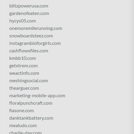
blitzpowerusa.com
gardenofeaten.com
hycys05.com
onemoremilerunning.com
snowboardsteez.com
instagrambioforgirls.com
cashflowxfiles.com
kmbb10.com
getxtrem.com
weactinfo.com
meshingsocial.com
thearguer.com
marketing-mobile-app.com
floralpunchcraft.com
fiasone.com
danktankbattery.com
mealudo.com
charlie-day.com