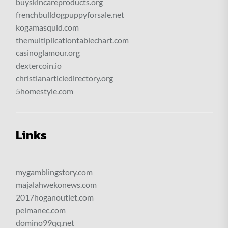
buyskincareproducts.org
frenchbulldogpuppyforsale.net
kogamasquid.com
themultiplicationtablechart.com
casinoglamour.org
dextercoin.io
christianarticledirectory.org
5homestyle.com
Links
mygamblingstory.com
majalahwekonews.com
2017hoganoutlet.com
pelmanec.com
domino99qq.net