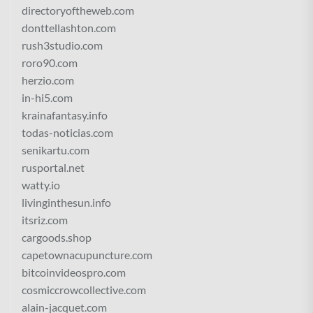
directoryoftheweb.com
donttellashton.com
rush3studio.com
roro90.com
herzio.com
in-hi5.com
krainafantasy.info
todas-noticias.com
senikartu.com
rusportal.net
watty.io
livinginthesun.info
itsriz.com
cargoods.shop
capetownacupuncture.com
bitcoinvideospro.com
cosmiccrowcollective.com
alain-jacquet.com