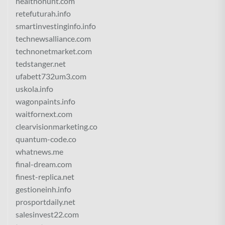
healthohunt.com
retefuturah.info
smartinvestinginfo.info
technewsalliance.com
technonetmarket.com
tedstanger.net
ufabett732um3.com
uskola.info
wagonpaints.info
waitfornext.com
clearvisionmarketing.co
quantum-code.co
whatnews.me
final-dream.com
finest-replica.net
gestioneinh.info
prosportdaily.net
salesinvest22.com