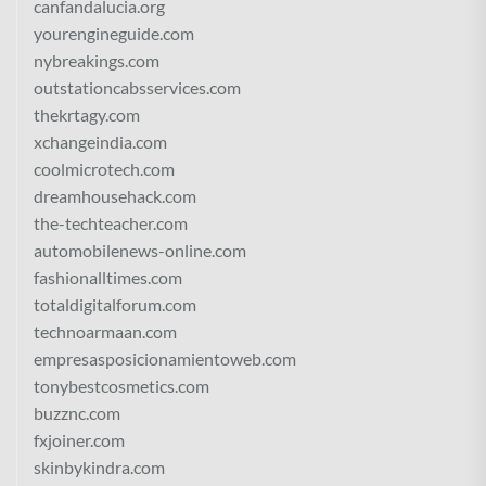
canfandalucia.org
yourengineguide.com
nybreakings.com
outstationcabsservices.com
thekrtagy.com
xchangeindia.com
coolmicrotech.com
dreamhousehack.com
the-techteacher.com
automobilenews-online.com
fashionalltimes.com
totaldigitalforum.com
technoarmaan.com
empresasposicionamientoweb.com
tonybestcosmetics.com
buzznc.com
fxjoiner.com
skinbykindra.com